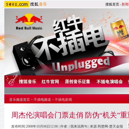
搜狐首页
-
新闻
音乐频道首页
>
不插电频道
>
不插电新闻
周杰伦演唱会门票走俏 防伪“机关”重
发布时间:2008年10月06日12:06 | 作者: |
我来说两句
| 来源:荆楚网-楚天金报