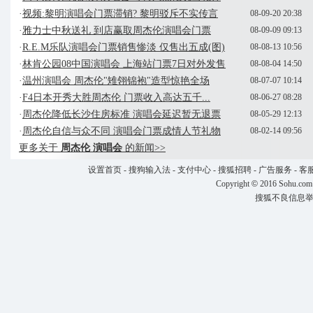
·
视频:黎明演唱会门票滞销? 黎明驳斥不实传言
08-09-20 20:38
·
雅力士中秋送礼 到店赢取周杰伦演唱会门票
08-09-09 09:13
·
R.E.M乐队演唱会门票销售惨淡 仅售出五成(图)
08-08-13 10:56
·
林肯公园08中国演唱会 上海站门票7日对外发售
08-08-04 14:50
·
温州演唱会 周杰伦"雉翎锦袍"造型惊艳全场
08-07-07 10:14
·
F4日本开秀大胜周杰伦 门票收入高达五千...
08-06-27 08:28
·
周杰伦降低长沙住房标准 演唱会延迟暂无退票
08-05-29 12:13
·
周杰伦自信与众不同 演唱会门票成情人节礼物
08-02-14 09:56
更多关于
周杰伦 演唱会
的新闻>>
设置首页
-
搜狗输入法
-
支付中心
-
搜狐招聘
-
广告服务
-
客
Copyright
©
2016 Sohu.com
搜狐不良信息