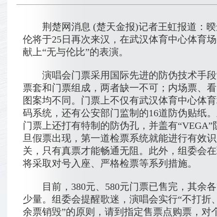
荆楚网消息 (楚天金报)记者王虹报道：暌
伦将于25日再次来汉，在武汉体育中心体育场
献上“无与伦比”的表演。
演唱会门票采用国际先进的防伪技术手段
票套和门票组成，两者缺一不可；内场票、看
图案均不同。门票上不仅有武汉体育中心体育场
码系统，还有公安部门监制的16道防伪贴纸
门票上还打有特制的防伪孔，并盖有“VEGA
旦假票出现，第一道检票系统就能进行有效识
关，只有真票才能畅通无阻。此外，组委会在
将采取对号入座、严格检票等系列措施。
目前，380元、580元门票已售完，其余
少量。组委会提醒歌迷，演唱会实行“不打折
余票销毁”的原则，请到指定售票点购票，对