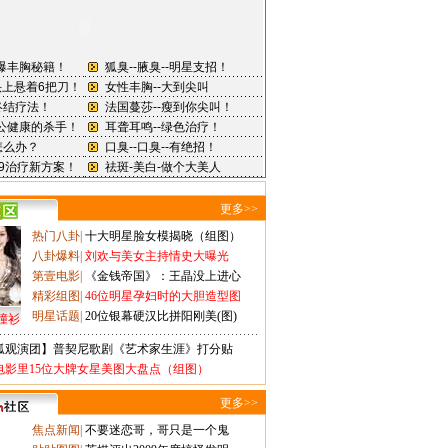
更多>>
热门八卦
|
十大明星脸女模揭晓（组图）
八卦爆料
|
刘欢与美女主持情史大曝光
第壹电影
|
《金钱帝国》：王晶没上进心
精彩组图
|
46位明星孕妇时的大胆造型图
明星话题
|
20位银幕硬汉比拼阳刚美(图)
撞衫
狐观演团】普契尼歌剧《艺术家生涯》打分贴
电影里15位大牌女星美图大盘点（组图）
更多>>
焦点新闻
|
不要迷恋哥，哥只是一个鬼