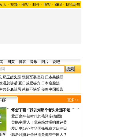
女人
-
视频
-
播客
-
邮件
-
博客
-
BBS
-
我说两句
闻
网页
博客
音乐
图片
说吧
长
邓玉娇失踪
朝鲜军事演习
日本兵赎罪
改温总讲话
夏日减肥秘方
日本瘦脸法
中共卧底结局
慈禧不快乐
侵略中国报告
更多>>
·
怀念丁聪：我以为那个老头永远不老
·
爱历史
|
年轻时代的毛泽东(组图)
·
曾鹏宇
|
雷人！我在绝对唱响做评委
·
爱历史
|
1977年华国锋视察大庆油田
上学
·
韩浩月
|
批评余秋雨是侮辱中国人？