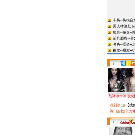
范冰冰李冰冰大
戏剧演出
|
【搜
热门连载
|
刘烨