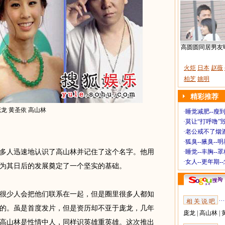
高圆圆同居男友
火炬
日本
赵薇
柏芝
姚明
精彩推荐
庞龙 黄圣依 高山林
·
睡觉减肥--瘦到
·
莫让“打呼噜”
·
老公戒不了烟酒
·
狐臭--腋臭--
人迅速地认识了高山林并记住了这个名字。他用
·
睡觉--丰胸--
·
女人--更年期-
为其日后的发展奠定了一个坚实的基础。
少人会把他们联系在一起，但是圈里很多人都知
相 关 说 吧
的。虽是首度发片，但是资历却不亚于庞龙，几年
庞龙
|
高山林
|
高山林是性情中人，同样识英雄重英雄。这次推出