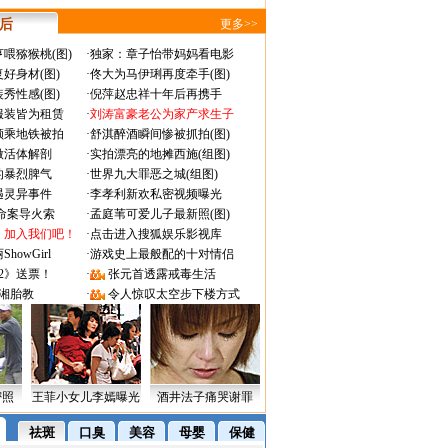
 后
更多>>
喂猕猴桃(图)
·
独家：章子怡带妈妈看电影
好身材(图)
·
佟大为马伊琍再度牵手(图)
秀性感(图)
·
倪萍赵忠祥十年后再携手
服装皆为租赁
·
刘涛富豪老公为家产求生子
颜乘地铁被拍
·
舒淇醉酒瞬间惨被抓拍(图)
做活体解剖
·
实拍漂亮的地摊西施(组图)
的暴烈脾气
·
世界九大罪恶之城(组图)
遇灵异事件
·
李孝利新欢私密视频曝光
成命案导火索
·
孟庭苇可爱儿子最新照(图)
：加入我们吧！
·
点击进入搜狐娱乐影视库
owGirl
·
游戏史上最般配的十对情侣
2》送票！
·
张元首透露戒毒生活
湘胎教
·
令人惊叹太空步下楼方式
密照
王菲小女儿李嫣曝光
酒井法子痛哭谢罪