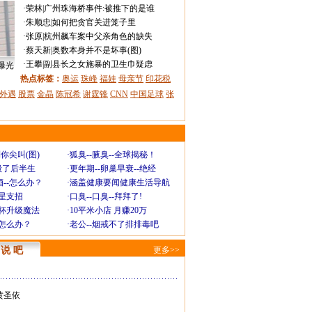
·
荣林
|
广州珠海桥事件:被推下的是谁
·
朱顺忠
|
如何把贪官关进笼子里
·
张原
|
杭州飙车案中父亲角色的缺失
·
蔡天新
|
奥数本身并不是坏事(图)
·
王攀
|
副县长之女施暴的卫生巾疑虑
曝光
热点标签：
奥运
珠峰
福娃
母亲节
印花税
外遇
股票
金晶
陈冠希
谢霆锋
CNN
中国足球
张
你尖叫(图)
·
狐臭--腋臭--全球揭秘！
毁了后半生
·
更年期--卵巢早衰--绝经
--怎么办？
·
涵盖健康要闻健康生活导航
明星支招
·
口臭--口臭--拜拜了!
罩杯升级魔法
·
10平米小店 月赚20万
-怎么办？
·
老公--烟戒不了排排毒吧
说 吧
更多>>
黄圣依