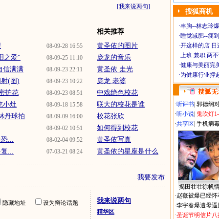
[
我来说两句
]
搜狐商机
·
丰胸--林志玲
相关推荐
·
睡觉减肥--瘦到
程
黄圣依的图片
·
开这样的店 日进
08-09-28 16:55
·
上班 兼职 两
泪之爱"
庞龙的音乐
08-09-25 11:10
·
健康与美丽完
自信满满
黄圣依 走光
08-09-23 22:11
·
为健康行业撑
射(图)
庞龙 老婆
08-09-23 10:22
亲密护花
中戏绝色校花
08-09-23 08:51
吃小灶
联大的校花是谁
·
听评书
|
郭德纲
08-09-18 15:58
·
听小说
|
鬼吹灯1
赠林丹球拍
校花张欣
08-09-09 16:00
·
共享区
|
手机病
如何得到校花
08-09-02 10:51
...
黄圣依写真
08-02-04 09:52
...
黄圣依的星座是什么
07-03-21 08:24
我要发布
揭田壮壮徐帆
·
赵薇被爆已经怀
我来说两句
隐藏地址
设为辩论话题
·
李宇春爆遭母逼
精华区
·
圣诞节明信片八