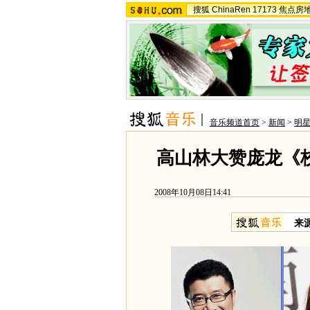
搜狐
ChinaRen
17173
焦点房
音乐频道首页
>
新闻
>
明
高山林大赞庞龙《
2008年10月08日14:41
来