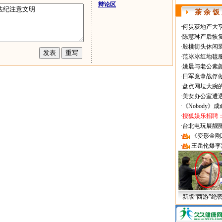
辩论区
茶 余 饭
·
何炅获地产大亨
·
陈慧琳产后恢复
·
殷桃街头休闲装
·
范冰冰红地毯
·
姚晨与老公素
·
日军竟拿战俘
·
盘点网坛大腕
·
美女办公室遭
·
《Nobody》
·
搜狐娱乐招聘
·
台北电玩展靓丽Sh
·
《变形金刚
·
王岳伦爆李
新版“西游”绝