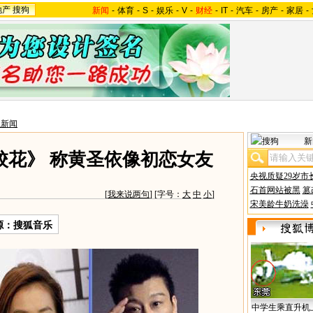
地产
搜狗
新闻
-
体育
-
S
-
娱乐
-
V
-
财经
-
IT
-
汽车
-
房产
-
家居
-
星新闻
新
校花》 称黄圣依像初恋女友
央视质疑29岁市
石首网站被黑
篡
[
我来说两句
] [字号：
大
中
小
]
宋美龄牛奶洗澡
源：搜狐音乐
中学生乘直升机