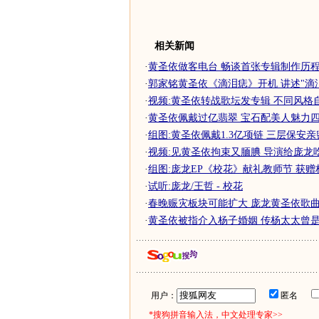
相关新闻
·
黄圣依做客电台 畅谈首张专辑制作历
·
郭家铭黄圣依《滴泪痣》开机 讲述"滴
·
视频:黄圣依转战歌坛发专辑 不同风格
·
黄圣依佩戴过亿翡翠 宝石配美人魅力四
·
组图:黄圣依佩戴1.3亿项链 三层保安
·
视频:见黄圣依拘束又腼腆 导演给庞龙
·
组图:庞龙EP《校花》献礼教师节 获
·
试听:庞龙/王哲 - 校花
·
春晚赈灾板块可能扩大 庞龙黄圣依歌曲恐
·
黄圣依被指介入杨子婚姻 传杨太太曾是复
用户：
匿名
*搜狗拼音输入法，中文处理专家>>