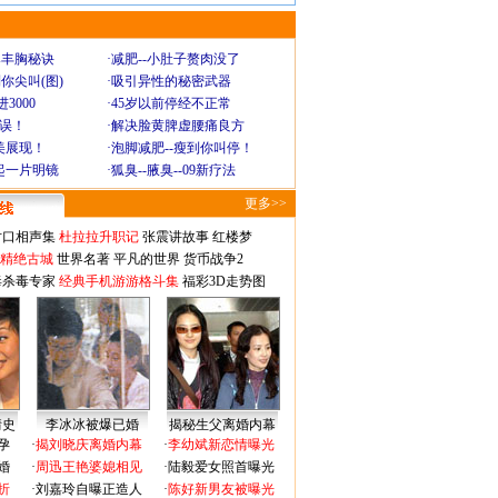
爆丰胸秘诀
·
减肥--小肚子赘肉没了
你尖叫(图)
·
吸引异性的秘密武器
3000
·
45岁以前停经不正常
不误！
·
解决脸黄脾虚腰痛良方
美展现！
·
泡脚减肥--瘦到你叫停！
起一片明镜
·
狐臭--腋臭--09新疗法
更多>>
对口相声集
杜拉拉升职记
张震讲故事
红楼梦
-精绝古城
世界名著
平凡的世界
货币战争2
毒杀毒专家
经典手机游游格斗集
福彩3D走势图
情史
李冰冰被爆已婚
揭秘生父离婚内幕
孕
·
揭刘晓庆离婚内幕
·
李幼斌新恋情曝光
婚
·
周迅王艳婆媳相见
·
陆毅爱女照首曝光
折
·
刘嘉玲自曝正造人
·
陈好新男友被曝光