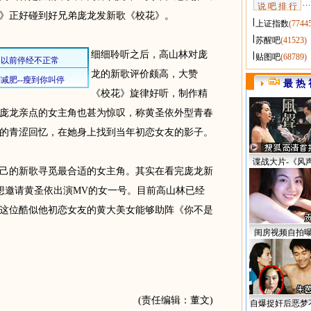
说 吧 排 行
》正好碰到好兄弟庞龙发新歌《校花》。
上证指数
(7744
苏醒吧
(41523)
细细聆听之后，高山林对庞
贴图吧
(68789)
龙的新歌评价颇高，大赞
最 热 
《校花》旋律好听，制作精
庞龙亲点的女主角也甚为惊叹，称黄圣依外型青春
的青涩回忆，在她身上找到当年初恋女友的影子。
谍战大片-《风
的新歌寻觅最合适的女主角。其实在看完庞龙新
想邀请黄圣依出演MV的女一号。目前高山林已经
这位酷似他初恋女友的黄大美女能够助阵《你不是
闺房视频自拍
(责任编辑：董文)
自爆捉奸后恶梦