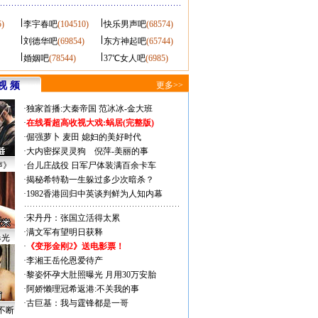
5)
李宇春吧
(104510)
快乐男声吧
(68574)
刘德华吧
(69854)
东方神起吧
(65744)
婚姻吧
(78544)
37℃女人吧
(6985)
视 频
更多>>
·
独家首播:大秦帝国
范冰冰-金大班
·
在线看超高收视大戏:
蜗居(完整版)
·
倔强萝卜
麦田
媳妇的美好时代
·
大内密探灵灵狗
倪萍-美丽的事
声》
·
台儿庄战役 日军尸体装满百余卡车
·
揭秘希特勒一生躲过多少次暗杀？
·
1982香港回归中英谈判鲜为人知内幕
·
宋丹丹：张国立活得太累
·
满文军有望明日获释
曝光
·
《变形金刚2》送电影票！
·
李湘王岳伦恩爱待产
·
黎姿怀孕大肚照曝光 月用30万安胎
·
阿娇懒理冠希返港:不关我的事
·
古巨基：我与霆锋都是一哥
不断