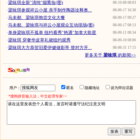
·
梁咏琪全新"清纯"烟熏妆(图)
08-10-08 08:03
·
梁咏琪参观祥云小屋 亲手制作陶器诠释奥...
08-09-17 16:30
·
马未都、梁咏琪饱尝文化大餐
08-09-17 09:27
·
马未都、梁咏琪与祥云小屋观众互动现场(图)
08-09-17 08:13
·
单身梁咏琪不孤单 纽约看秀"艳遇"加拿大歌星
08-09-11 08:34
·
梁咏琪 穿奢华皮草礼裙纽约观秀
08-09-10 08:06
·
梁咏琪大方恭贺旧爱伊健做影帝 替对方开...
08-08-31 17:15
更多关于
梁咏琪
的新闻>>
用户：
匿名
隐藏地址
设为辩论话题
*搜狗拼音输入法，中文处理专家>>