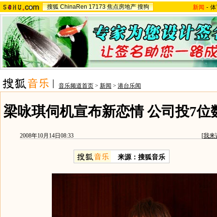
搜狐
ChinaRen
17173
焦点房地产
搜狗
新闻
-
体
音乐频道首页
>
新闻
>
港台乐闻
梁咏琪伺机宣布新恋情 公司投7位
2008年10月14日08:33
[
我来
来源：搜狐音乐