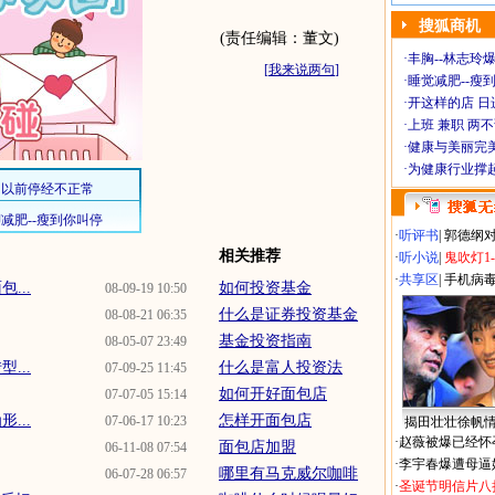
搜狐商机
(责任编辑：董文)
·
丰胸--林志玲
[
我来说两句
]
·
睡觉减肥--瘦到
·
开这样的店 日进
·
上班 兼职 两
·
健康与美丽完
·
为健康行业撑
·
听评书
|
郭德纲
相关推荐
·
听小说
|
鬼吹灯1
·
共享区
|
手机病
...
如何投资基金
08-09-19 10:50
什么是证券投资基金
08-08-21 06:35
基金投资指南
08-05-07 23:49
...
什么是富人投资法
07-09-25 11:45
如何开好面包店
07-07-05 15:14
...
怎样开面包店
07-06-17 10:23
揭田壮壮徐帆
·
赵薇被爆已经怀
面包店加盟
06-11-08 07:54
·
李宇春爆遭母逼
哪里有马克威尔咖啡
06-07-28 06:57
·
圣诞节明信片八