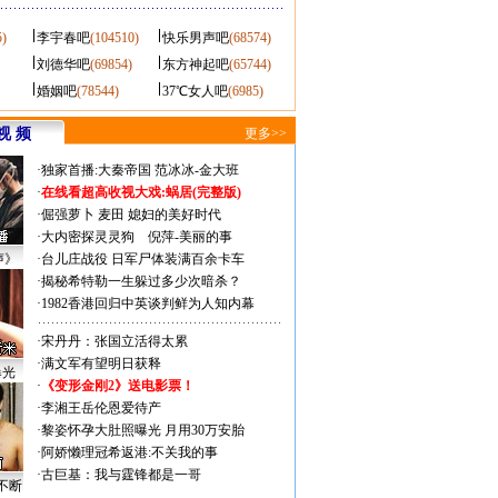
5)
李宇春吧
(104510)
快乐男声吧
(68574)
刘德华吧
(69854)
东方神起吧
(65744)
婚姻吧
(78544)
37℃女人吧
(6985)
视 频
更多>>
·
独家首播:大秦帝国
范冰冰-金大班
·
在线看超高收视大戏:
蜗居(完整版)
·
倔强萝卜
麦田
媳妇的美好时代
·
大内密探灵灵狗
倪萍-美丽的事
声》
·
台儿庄战役 日军尸体装满百余卡车
·
揭秘希特勒一生躲过多少次暗杀？
·
1982香港回归中英谈判鲜为人知内幕
·
宋丹丹：张国立活得太累
·
满文军有望明日获释
曝光
·
《变形金刚2》送电影票！
·
李湘王岳伦恩爱待产
·
黎姿怀孕大肚照曝光 月用30万安胎
·
阿娇懒理冠希返港:不关我的事
·
古巨基：我与霆锋都是一哥
不断