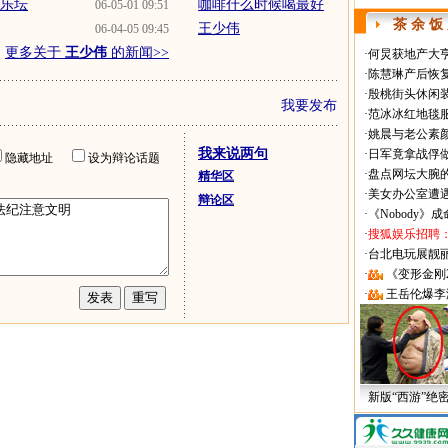
返乐坛
咖啡什么时候喝最好
06-05-01 09:51
茶 余 饭
王少伟
06-04-05 09:45
更多关于
王少伟
的新闻>>
·
何炅获地产大亨
·
陈慧琳产后恢复
·
殷桃街头休闲装
我要发布
·
范冰冰红地毯
·
姚晨与老公素
我来说两句
·
日军竟拿战俘
隐藏地址
设为辩论话题
·
盘点网坛大腕
精华区
·
美女办公室遭
辩论区
·
《Nobody》
·
搜狐娱乐招聘
·
台北电玩展靓丽Sh
·
《变形金刚
·
王岳伦爆李
新版“西游”绝