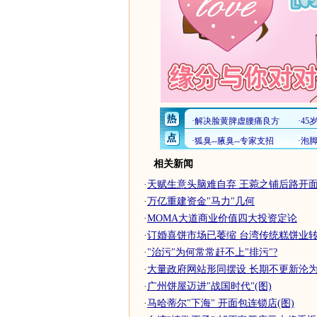
相关新闻
·
天赋生意头脑难自弃 王菀之铺后路开面包
·
万亿重建资金"马力"几何
·
MOMA大道商业价值四大投资定论
·
订婚喜饼市场已萎缩 台湾传统糕饼业转型
·
"治污"为何常常赶不上"排污"?
·
大量政府网站形同摆设 长期不更新沦为形
·
广州饼屋迈进"战国时代"(图)
·
马哈蒂尔"下海" 开面包连锁店(图)