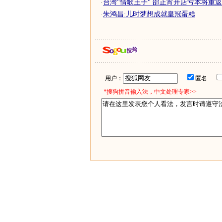
·
台湾"情歌王子" 邰正宵开店亏本将重
·
朱鸿昌:儿时梦想成就皇冠蛋糕
用户：
匿名
*搜狗拼音输入法，中文处理专家>>