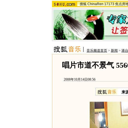
搜狐
ChinaRen
17173
焦点房
音乐频道首页
>
新闻
>
港
唱片市道不景气 55
2008年10月14日08:56
来