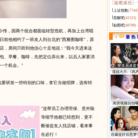
说 吧 排 行
上证指数
(7744
苏醒吧
(41523)
贴图吧
(68789)
员的王少伟，因两个组合都面临转型危机，再加上台湾唱
最 热 
日前他相约了一班友人到台北的“西雅图咖啡”，原
店，席间只听到他信心十足地说︰“我今天进来这
包、早餐、咖啡，先把定位弄出来，以后人家要消
一个机会。”
谍战大片-《风
要研发一些特别的口味，拿它当做招牌，选有特
闺房视频自拍
”连帮员工办理劳保、意外险
等细节他都已经想到，更不
断催促友人找店铺，看来事
在必行！
自爆捉奸后恶梦