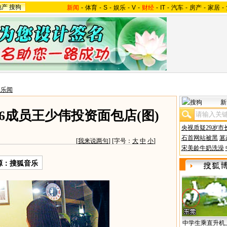
地产
搜狗
新闻
-
体育
-
S
-
娱乐
-
V
-
财经
-
IT
-
汽车
-
房产
-
家居
-
台乐闻
新
66成员王少伟投资面包店(图)
央视质疑29岁市
石首网站被黑
篡
[
我来说两句
] [字号：
大
中
小
]
宋美龄牛奶洗澡
源：搜狐音乐
中学生乘直升机