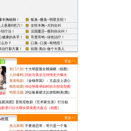
更多>>
热门八卦
|
十大明星脸女模揭晓（组图）
八卦爆料
|
刘欢与美女主持情史大曝光
第壹电影
|
《金钱帝国》：王晶没上进心
精彩组图
|
46位明星孕妇时的大胆造型图
明星话题
|
20位银幕硬汉比拼阳刚美(图)
撞衫
狐观演团】普契尼歌剧《艺术家生涯》打分贴
电影里15位大牌女星美图大盘点（组图）
更多>>
焦点新闻
|
不要迷恋哥，哥只是一个鬼