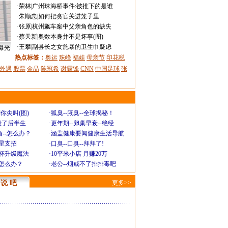
·
荣林
|
广州珠海桥事件:被推下的是谁
·
朱顺忠
|
如何把贪官关进笼子里
·
张原
|
杭州飙车案中父亲角色的缺失
·
蔡天新
|
奥数本身并不是坏事(图)
·
王攀
|
副县长之女施暴的卫生巾疑虑
曝光
热点标签：
奥运
珠峰
福娃
母亲节
印花税
外遇
股票
金晶
陈冠希
谢霆锋
CNN
中国足球
张
你尖叫(图)
·
狐臭--腋臭--全球揭秘！
毁了后半生
·
更年期--卵巢早衰--绝经
--怎么办？
·
涵盖健康要闻健康生活导航
明星支招
·
口臭--口臭--拜拜了!
罩杯升级魔法
·
10平米小店 月赚20万
-怎么办？
·
老公--烟戒不了排排毒吧
说 吧
更多>>