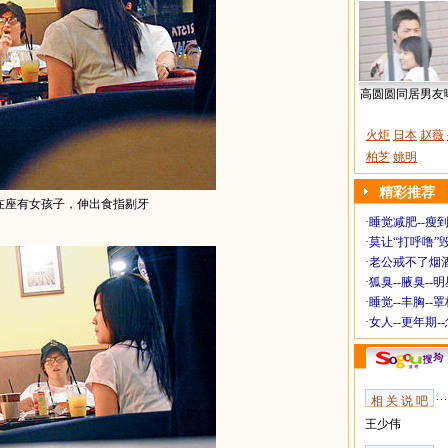
高圆圆同居男友
火炬
日本
赵薇
柏芝
姚明
精彩推荐
在座有女孩子，伸出食指剔牙
·
睡觉减肥--瘦到
·
莫让“打呼噜”
·
老公戒不了烟酒
·
狐臭--腋臭--
·
睡觉--丰胸--
·
女人--更年期-
相 关 说 吧
王少伟