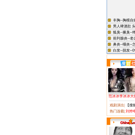
范冰冰李冰冰大
戏剧演出
|
【搜
热门连载
|
刘烨