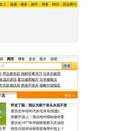
女人
-
视频
-
播客
-
邮件
-
博客
-
BBS
-
我说两句
闻
网页
博客
音乐
图片
说吧
长
邓玉娇失踪
朝鲜军事演习
日本兵赎罪
改温总讲话
夏日减肥秘方
日本瘦脸法
中共卧底结局
慈禧不快乐
侵略中国报告
更多>>
·
怀念丁聪：我以为那个老头永远不老
·
爱历史
|
年轻时代的毛泽东(组图)
·
曾鹏宇
|
雷人！我在绝对唱响做评委
·
爱历史
|
1977年华国锋视察大庆油田
上学
·
韩浩月
|
批评余秋雨是侮辱中国人？