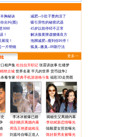
爆丰胸秘诀
·
减肥--小肚子赘肉没了
你尖叫(图)
·
吸引异性的秘密武器
3000
·
45岁以前停经不正常
不误！
·
解决脸黄脾虚腰痛良方
美展现！
·
泡脚减肥--瘦到你叫停！
起一片明镜
·
狐臭--腋臭--09新疗法
更多>>
对口相声集
杜拉拉升职记
张震讲故事
红楼梦
-精绝古城
世界名著
平凡的世界
货币战争2
毒杀毒专家
经典手机游游格斗集
福彩3D走势图
情史
李冰冰被爆已婚
揭秘生父离婚内幕
孕
·
揭刘晓庆离婚内幕
·
李幼斌新恋情曝光
婚
·
周迅王艳婆媳相见
·
陆毅爱女照首曝光
折
·
刘嘉玲自曝正造人
·
陈好新男友被曝光