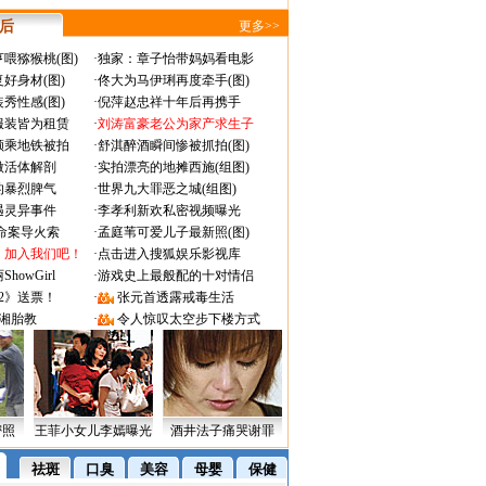
 后
更多>>
喂猕猴桃(图)
·
独家：章子怡带妈妈看电影
好身材(图)
·
佟大为马伊琍再度牵手(图)
秀性感(图)
·
倪萍赵忠祥十年后再携手
服装皆为租赁
·
刘涛富豪老公为家产求生子
颜乘地铁被拍
·
舒淇醉酒瞬间惨被抓拍(图)
做活体解剖
·
实拍漂亮的地摊西施(组图)
的暴烈脾气
·
世界九大罪恶之城(组图)
遇灵异事件
·
李孝利新欢私密视频曝光
成命案导火索
·
孟庭苇可爱儿子最新照(图)
：加入我们吧！
·
点击进入搜狐娱乐影视库
owGirl
·
游戏史上最般配的十对情侣
2》送票！
·
张元首透露戒毒生活
湘胎教
·
令人惊叹太空步下楼方式
密照
王菲小女儿李嫣曝光
酒井法子痛哭谢罪