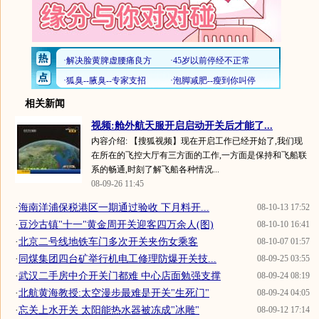
相关新闻
视频:舱外航天服开启启动开关后才能了...
内容介绍: 【搜狐视频】现在开启工作已经开始了,我们现
在所在的飞控大厅有三方面的工作,一方面是保持和飞船联
系的畅通,时刻了解飞船各种情况...
08-09-26 11:45
·
海南洋浦保税港区一期通过验收 下月料开...
08-10-13 17:52
·
豆沙古镇"十一"黄金周开关迎客四万余人(图)
08-10-10 16:41
·
北京二号线地铁车门多次开关夹伤女乘客
08-10-07 01:57
·
同煤集团四台矿举行机电工修理防爆开关技...
08-09-25 03:55
·
武汉二手房中介开关门都难 中心店面勉强支撑
08-09-24 08:19
·
北航黄海教授:太空漫步最难是开关"生死门"
08-09-24 04:05
·
忘关上水开关 太阳能热水器被冻成"冰雕"
08-09-12 17:14