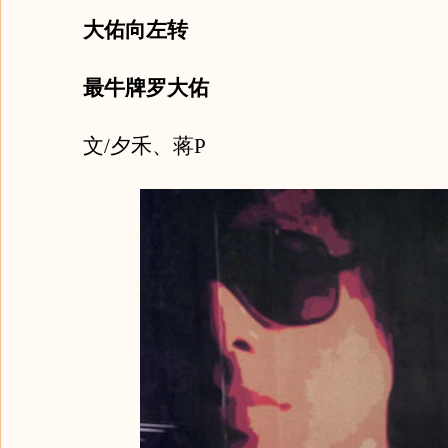
大佑向左转
最牛牌罗大佑
文/夕禾、蒋P