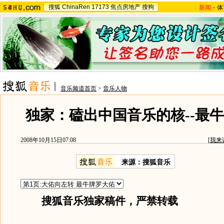
搜狐
ChinaRen
17173
焦点房地产
搜狗
新闻
-
体
音乐频道首页
>
音乐人物
独家：磕出中国音乐的核--最
2008年10月15日07:08
[
我来
来源：搜狐音乐
搜狐音乐独家稿件，严禁转载