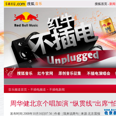
搜狐首页
-
新闻
音乐频道首页
>
不插电频道
>
不插电新闻
周华健北京个唱加演 “纵贯线”出席“
发布时间:2008年10月16日07:56 | 作者: |
我来说两句
| 来源:北京晨报