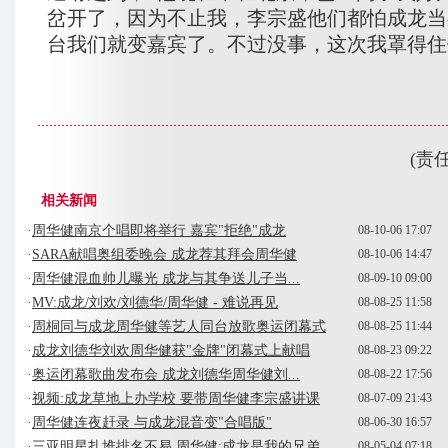
岔开了，因为不止我，李宗盛他们都怕成龙当
台我们就变嘉宾了。不过没事，这次我罩得住
(责
相关新闻
·
周华健南京个唱即将举行 嘉宾"拒绝"成龙
08-10-06 17:07
·
SARA献唱奥组委晚会 成龙荐其拜会周华健
08-10-06 14:47
·
周华健混血帅儿曝光 成龙与其争送儿子当...
08-09-10 09:00
·
MV:成龙/刘欢/刘德华/周华健 - 难说再见
08-08-25 11:58
·
周桐同与成龙周华健等艺人同台放歌奥运闭幕式
08-08-25 11:44
·
成龙刘德华刘欢周华健获"金牌"闭幕式上献唱
08-08-23 09:22
·
奥运闭幕歌曲发布会 成龙刘德华周华健刘...
08-08-22 17:56
·
视频:成龙草地上办学校 要带周华健李宗盛讲课
08-07-09 21:43
·
周华健连夜赶录 与成龙混音变"合唱版"
08-06-30 16:57
·
三亚明星扎堆排名不易 周华健:成龙是我的兄弟
08-05-04 07:18