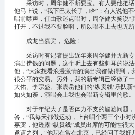
采访时，周华健不断耍宝。有人要他把话
他马上说，“我下巴太长了，哈”；有人说他
唱前噤声，任由歌迷点唱时，周华健大笑说“
打开，不过我不要脸啊，所以唱不上去也无所
成龙当嘉宾， 危险！
采访时有记者提出近年来周华健并无新专
演出捞钱的问题，这个听上去有些刺耳的说法
他，“大家想看浪漫激情的演出我都做得到，
很公平的交易。另外，我的新专辑已经做了一
大佑、李宗盛、张震岳他们的‘纵贯线’乐队新
如火如荼，演唱会上我也会唱新专辑里的歌。
对于年纪大了是否体力不支的尴尬问题，
答，“我每天都做运动，上台唱个两三个小时
嘉宾，他透露“纵贯线”成员出席的可能性很
邀请之列，“他现在常在北京，已经问了我好