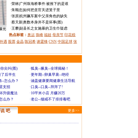
·
荣林
|
广州珠海桥事件:被推下的是谁
·
朱顺忠
|
如何把贪官关进笼子里
·
张原
|
杭州飙车案中父亲角色的缺失
·
蔡天新
|
奥数本身并不是坏事(图)
·
王攀
|
副县长之女施暴的卫生巾疑虑
曝光
热点标签：
奥运
珠峰
福娃
母亲节
印花税
外遇
股票
金晶
陈冠希
谢霆锋
CNN
中国足球
张
你尖叫(图)
·
狐臭--腋臭--全球揭秘！
毁了后半生
·
更年期--卵巢早衰--绝经
--怎么办？
·
涵盖健康要闻健康生活导航
明星支招
·
口臭--口臭--拜拜了!
罩杯升级魔法
·
10平米小店 月赚20万
-怎么办？
·
老公--烟戒不了排排毒吧
说 吧
更多>>