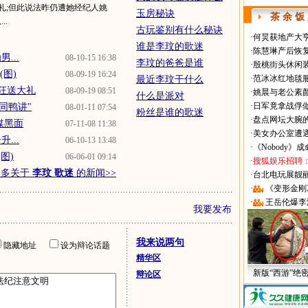
礼;但此说法昨仍遭她经纪人姚
玉房秘诀
茶 余 饭
..
古玩鉴别有什么秘诀
·
何炅获地产大亨
谁是李玟的歌迷
·
陈慧琳产后恢复
...
08-10-15 16:38
李玟的爸爸是谁
·
殷桃街头休闲装
图)
08-09-19 16:24
·
范冰冰红地毯
最近李玟干什么
迷狂送大礼
08-09-19 08:51
·
姚晨与老公素
什么是派对
·
日军竟拿战俘
同鸭讲"
08-01-11 07:54
粉丝是谁的歌迷
·
盘点网坛大腕
媒黑面
07-11-08 11:38
·
美女办公室遭
...
06-10-13 13:48
·
《Nobody》
图)
06-06-01 09:14
·
搜狐娱乐招聘
更多关于
李玟 歌迷
的新闻>>
·
台北电玩展靓丽Sh
·
《变形金刚
·
王岳伦爆李
我要发布
我来说两句
隐藏地址
设为辩论话题
精华区
新版“西游”绝
辩论区