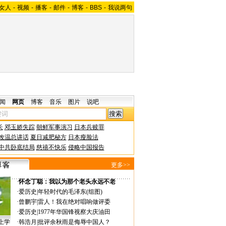
女人
-
视频
-
播客
-
邮件
-
博客
-
BBS
-
我说两句
闻
网页
博客
音乐
图片
说吧
长
邓玉娇失踪
朝鲜军事演习
日本兵赎罪
改温总讲话
夏日减肥秘方
日本瘦脸法
中共卧底结局
慈禧不快乐
侵略中国报告
更多>>
·
怀念丁聪：我以为那个老头永远不老
·
爱历史
|
年轻时代的毛泽东(组图)
·
曾鹏宇
|
雷人！我在绝对唱响做评委
·
爱历史
|
1977年华国锋视察大庆油田
上学
·
韩浩月
|
批评余秋雨是侮辱中国人？