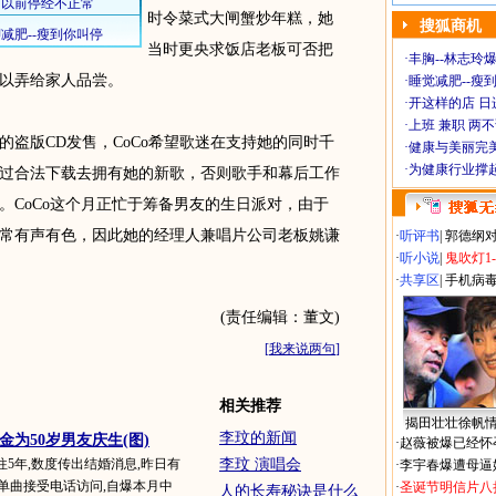
时令菜式大闸蟹炒年糕，她
搜狐商机
当时更央求饭店老板可否把
·
丰胸--林志玲
以弄给家人品尝。
·
睡觉减肥--瘦到
·
开这样的店 日进
·
上班 兼职 两
版CD发售，CoCo希望歌迷在支持她的同时千
·
健康与美丽完
·
为健康行业撑
过合法下载去拥有她的新歌，否则歌手和幕后工作
。CoCo这个月正忙于筹备男友的生日派对，由于
常有声有色，因此她的经理人兼唱片公司老板姚谦
·
听评书
|
郭德纲
·
听小说
|
鬼吹灯1
·
共享区
|
手机病
(责任编辑：董文)
[
我来说两句
]
相关推荐
揭田壮壮徐帆
李玟的新闻
金为50岁男友庆生(图)
·
赵薇被爆已经怀
e交往5年,数度传出结婚消息,昨日有
李玟 演唱会
·
李宇春爆遭母逼
单曲接受电话访问,自爆本月中
·
圣诞节明信片八
人的长寿秘诀是什么