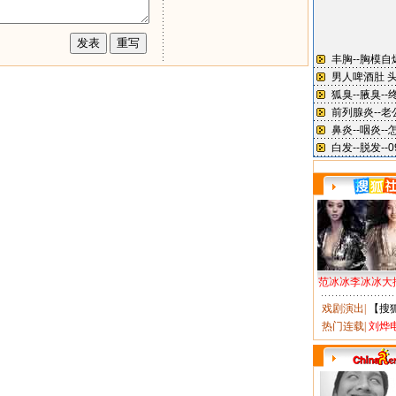
范冰冰李冰冰大
戏剧演出
|
【搜
热门连载
|
刘烨