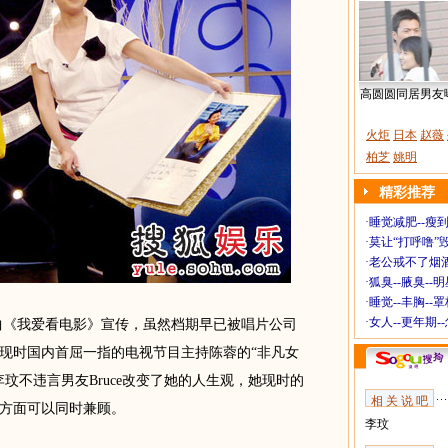
高圆圆同居男友
火炬
日本
赵薇
柏芝
姚明
精彩推荐
·
睡觉减肥--瘦到
·
莫让“打呼噜”
·
老公戒不了烟酒
·
狐臭--腋臭--
·
睡觉--丰胸--
·
女人--更年期-
曲《我爱看电影》宣传，虽然档期早已被唱片公司
现时国内首屈一指的电视节目主持陈蓉的“非凡女
玟不违言男友Bruce改变了她的人生观，她现时的
相 关 说 吧
方面可以同时兼顾。
李玟