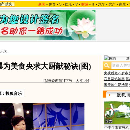
地产
搜狗
新闻
-
体育
-
S
-
娱乐
-
V
-
财经
-
IT
-
汽车
-
房产
-
家居
-
台乐闻
新
爆为美食央求大厨献秘诀(图)
央视质疑29岁市
石首网站被黑
篡
[
我来说两句
] [字号：
大
中
小
]
宋美龄牛奶洗澡
源：搜狐音乐
中学生乘直升机