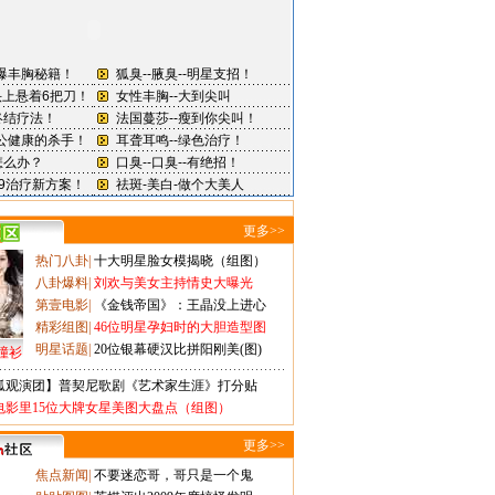
更多>>
热门八卦
|
十大明星脸女模揭晓（组图）
八卦爆料
|
刘欢与美女主持情史大曝光
第壹电影
|
《金钱帝国》：王晶没上进心
精彩组图
|
46位明星孕妇时的大胆造型图
明星话题
|
20位银幕硬汉比拼阳刚美(图)
撞衫
狐观演团】普契尼歌剧《艺术家生涯》打分贴
电影里15位大牌女星美图大盘点（组图）
更多>>
焦点新闻
|
不要迷恋哥，哥只是一个鬼