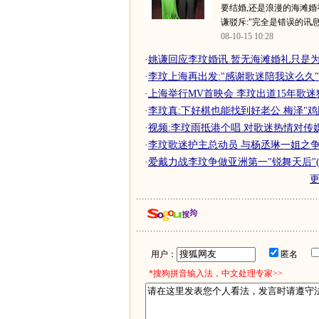
要结婚,还是浪漫的海滩婚
谦驳斥:"完全是错误的讯息.
08-10-15 10:28
·
姚谦回应李玟婚讯 暂无海滩婚礼只是为男
·
李玟上海再出发:"感谢歌迷陪我这么久"(
·
上海举行MV首映会 李玟出道15年歌
·
李玟真:下好棋也能找到好老公 梅泽"鸡
·
视频:李玟雨抵港个唱 对歌迷热情对传
·
李玟歌迷护主总动员 与杨丞琳一姐之争升
·
爱戴力战李玟争做亚洲第一"锐舞天后"(
用户：
匿名
*搜狗拼音输入法，中文处理专家>>