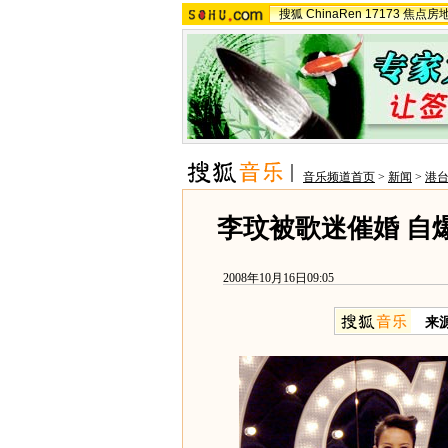
搜狐
ChinaRen
17173
焦点房
音乐频道首页
>
新闻
>
港
李玟被歌迷催婚 自
2008年10月16日09:05
来