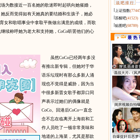
说 吧 排 行
现场为数接近一百名她的歌迷即时起哄向她催婚，
上证指数
(7744
活，她反而觉得如有天她真的要结婚和生孩子，她必
苏醒吧
(41523)
育女和歌唱事业中拿取平衡做出满意的成绩，而歌
贴图吧
(68789)
也继续称呼她为老大和支持她，CoCo听罢他们的心
最 热 
虽然CoCo已经两年多没
有推出新专辑，但她对于华
谍战大片-《风
语乐坛现时有那么多新人涌
现也不觉得是威胁，因为当
中很多新晋女歌手都异口同
声表示过她们的偶像就是
闺房视频自拍
CoCo。回港后CoCo一直念
念不忘在临离开上海前和工
作人员吃了一顿非常美味和
地道的上海菜，尤其是那款
自爆捉奸后恶梦