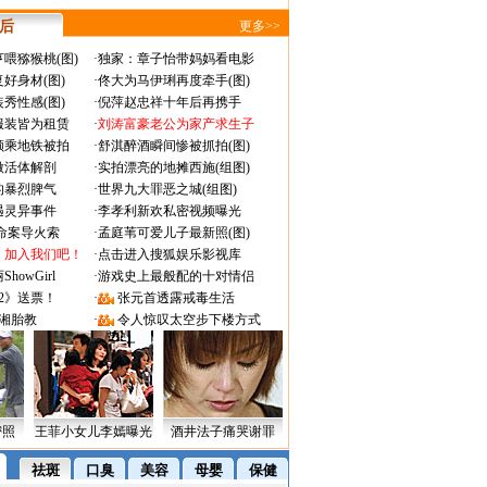
 后
更多>>
喂猕猴桃(图)
·
独家：章子怡带妈妈看电影
好身材(图)
·
佟大为马伊琍再度牵手(图)
秀性感(图)
·
倪萍赵忠祥十年后再携手
服装皆为租赁
·
刘涛富豪老公为家产求生子
颜乘地铁被拍
·
舒淇醉酒瞬间惨被抓拍(图)
做活体解剖
·
实拍漂亮的地摊西施(组图)
的暴烈脾气
·
世界九大罪恶之城(组图)
遇灵异事件
·
李孝利新欢私密视频曝光
成命案导火索
·
孟庭苇可爱儿子最新照(图)
：加入我们吧！
·
点击进入搜狐娱乐影视库
owGirl
·
游戏史上最般配的十对情侣
2》送票！
·
张元首透露戒毒生活
湘胎教
·
令人惊叹太空步下楼方式
密照
王菲小女儿李嫣曝光
酒井法子痛哭谢罪