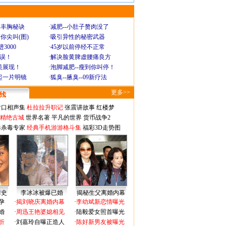
爆丰胸秘诀
·
减肥--小肚子赘肉没了
你尖叫(图)
·
吸引异性的秘密武器
3000
·
45岁以前停经不正常
不误！
·
解决脸黄脾虚腰痛良方
美展现！
·
泡脚减肥--瘦到你叫停！
起一片明镜
·
狐臭--腋臭--09新疗法
更多>>
对口相声集
杜拉拉升职记
张震讲故事
红楼梦
-精绝古城
世界名著
平凡的世界
货币战争2
毒杀毒专家
经典手机游游格斗集
福彩3D走势图
情史
李冰冰被爆已婚
揭秘生父离婚内幕
孕
·
揭刘晓庆离婚内幕
·
李幼斌新恋情曝光
婚
·
周迅王艳婆媳相见
·
陆毅爱女照首曝光
折
·
刘嘉玲自曝正造人
·
陈好新男友被曝光