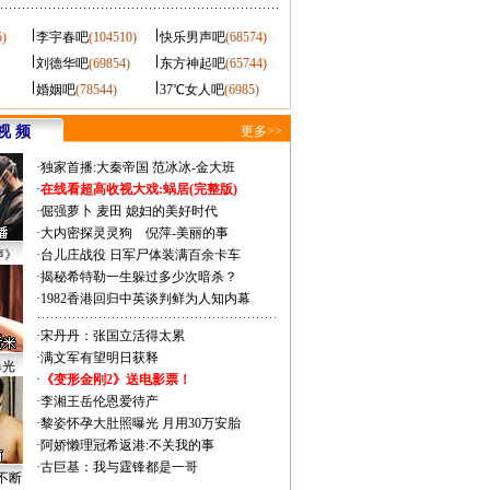
5)
李宇春吧
(104510)
快乐男声吧
(68574)
刘德华吧
(69854)
东方神起吧
(65744)
婚姻吧
(78544)
37℃女人吧
(6985)
视 频
更多>>
·
独家首播:大秦帝国
范冰冰-金大班
·
在线看超高收视大戏:
蜗居(完整版)
·
倔强萝卜
麦田
媳妇的美好时代
·
大内密探灵灵狗
倪萍-美丽的事
声》
·
台儿庄战役 日军尸体装满百余卡车
·
揭秘希特勒一生躲过多少次暗杀？
·
1982香港回归中英谈判鲜为人知内幕
·
宋丹丹：张国立活得太累
·
满文军有望明日获释
曝光
·
《变形金刚2》送电影票！
·
李湘王岳伦恩爱待产
·
黎姿怀孕大肚照曝光 月用30万安胎
·
阿娇懒理冠希返港:不关我的事
·
古巨基：我与霆锋都是一哥
不断