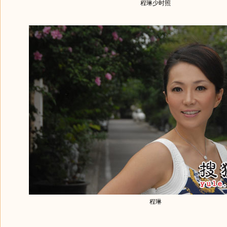
程琳少时照
程琳