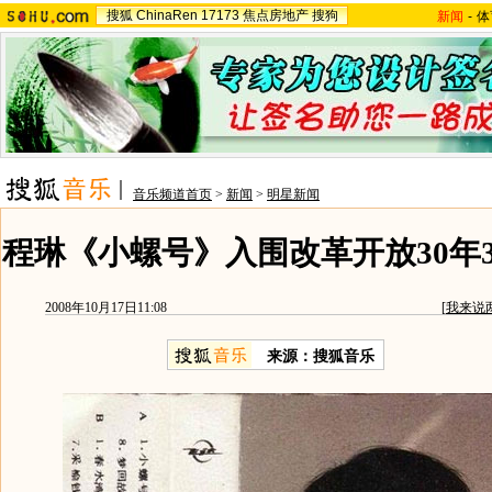
搜狐
ChinaRen
17173
焦点房地产
搜狗
新闻
-
体
音乐频道首页
>
新闻
>
明星新闻
程琳《小螺号》入围改革开放30年
2008年10月17日11:08
[
我来说
来源：搜狐音乐