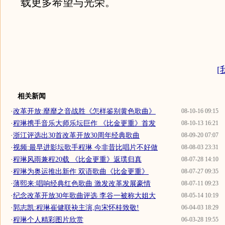
载更多希望与光荣。
[
相关新闻
·
改革开放:靡靡之音战胜《怎样鉴别黄色歌曲》
08-10-16 09:15
·
程琳携手音乐大师乐坛巨作 《比金更重》首发
08-10-13 16:21
·
浙江评选出30首改革开放30周年经典歌曲
08-09-20 07:07
·
视频:最早进影坛歌手程琳 今非昔比唱片不好做
08-08-03 23:31
·
程琳风雨兼程20载 《比金更重》返璞归真
08-07-28 14:10
·
程琳为奥运推出新作 双语歌曲《比金更重》
08-07-27 09:35
·
薄熙来:唱响经典红色歌曲 激发改革发展豪情
08-07-11 09:23
·
纪念改革开放30年歌曲评选 李谷一被称大姐大
08-05-14 10:19
·
郭志凯:程琳崔健联袂主演,向宋怀桂致敬!
06-04-03 18:29
·
程琳个人精彩图片欣赏
06-03-28 19:55