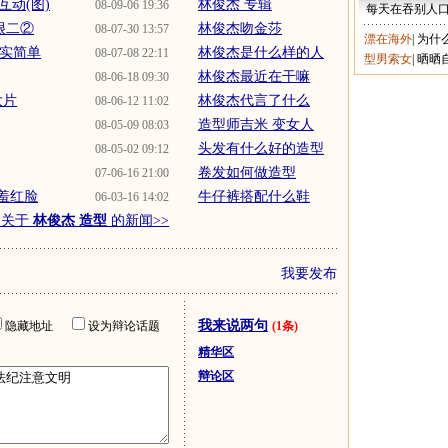
动(图)
林俊杰 专辑
08-09-06 19:36
每天在吞别人
很二②
林俊杰吻金莎
08-07-30 13:57
漂在海外
|
为什
真实简单
林俊杰是什么样的人
08-07-08 22:11
型男索女
|
晒晒
林俊杰最近在干嘛
08-06-18 09:30
大片
林俊杰代言了什么
08-06-12 11:02
造型师吉米 变女人
08-05-09 08:03
头发有什么好的造型
08-05-02 09:12
卷发如何做造型
07-06-16 21:00
羞红脸
牛仔裤搭配什么鞋
06-03-16 14:02
多关于
林俊杰 造型
的新闻>>
我要发布
我来说两句
隐藏地址
设为辩论话题
(1条)
精华区
辩论区