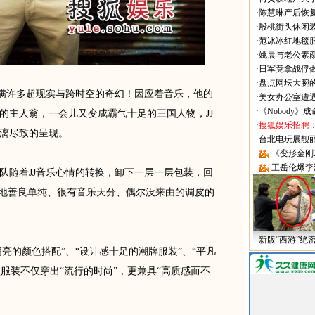
·
陈慧琳产后恢复
·
殷桃街头休闲装
·
范冰冰红地毯
·
姚晨与老公素
·
日军竟拿战俘
·
盘点网坛大腕
满许多超现实与跨时空的奇幻！因应着音乐，他的
·
美女办公室遭
·
《Nobody》
的主人翁，一会儿又变成霸气十足的三国人物，JJ
·
搜狐娱乐招聘
漓尽致的呈现。
·
台北电玩展靓丽Sh
·
《变形金刚
·
王岳伦爆李
随着JJ音乐心情的转换，卸下一层一层包装，回
：“心地善良单纯、很有音乐天分、偶尔没来由的调皮的
新版“西游”绝
亮的颜色搭配”、“设计感十足的潮牌服装”、“平凡
型服装不仅穿出“流行的时尚”，更兼具“高质感而不