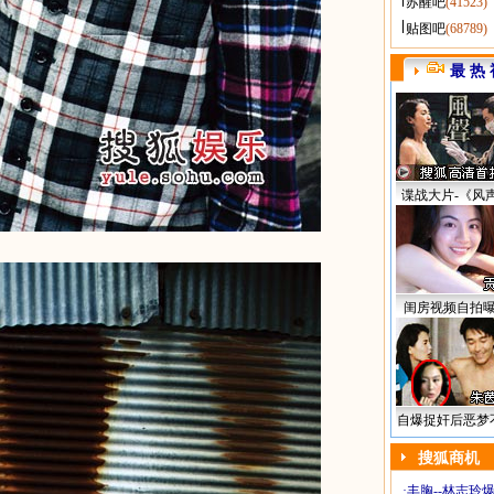
苏醒吧
(41523)
贴图吧
(68789)
最 热 
谍战大片-《风
闺房视频自拍
自爆捉奸后恶梦
搜狐商机
·
丰胸--林志玲