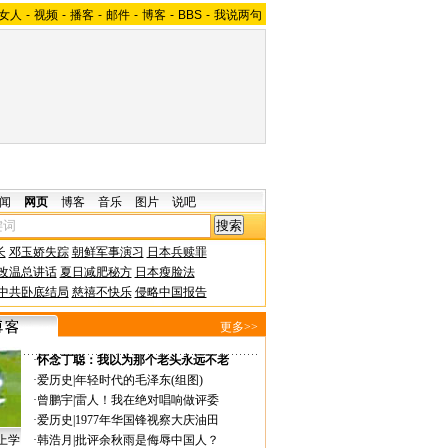
女人
-
视频
-
播客
-
邮件
-
博客
-
BBS
-
我说两句
闻
网页
博客
音乐
图片
说吧
长
邓玉娇失踪
朝鲜军事演习
日本兵赎罪
改温总讲话
夏日减肥秘方
日本瘦脸法
中共卧底结局
慈禧不快乐
侵略中国报告
更多>>
·
怀念丁聪：我以为那个老头永远不老
·
爱历史
|
年轻时代的毛泽东(组图)
·
曾鹏宇
|
雷人！我在绝对唱响做评委
·
爱历史
|
1977年华国锋视察大庆油田
上学
·
韩浩月
|
批评余秋雨是侮辱中国人？