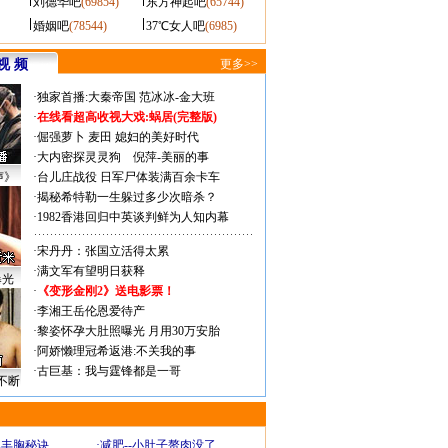
刘德华吧
(69854)
东方神起吧
(65744)
婚姻吧
(78544)
37℃女人吧
(6985)
视 频
更多>>
·
独家首播:大秦帝国
范冰冰-金大班
·
在线看超高收视大戏:
蜗居(完整版)
·
倔强萝卜
麦田
媳妇的美好时代
·
大内密探灵灵狗
倪萍-美丽的事
声》
·
台儿庄战役 日军尸体装满百余卡车
·
揭秘希特勒一生躲过多少次暗杀？
·
1982香港回归中英谈判鲜为人知内幕
·
宋丹丹：张国立活得太累
·
满文军有望明日获释
曝光
·
《变形金刚2》送电影票！
·
李湘王岳伦恩爱待产
·
黎姿怀孕大肚照曝光 月用30万安胎
·
阿娇懒理冠希返港:不关我的事
·
古巨基：我与霆锋都是一哥
不断
爆丰胸秘诀
·
减肥--小肚子赘肉没了