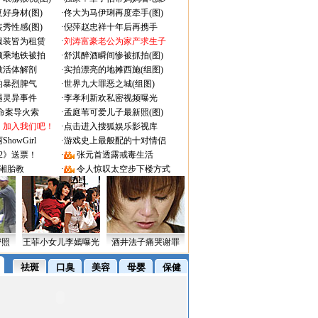
好身材(图)
·
佟大为马伊琍再度牵手(图)
秀性感(图)
·
倪萍赵忠祥十年后再携手
服装皆为租赁
·
刘涛富豪老公为家产求生子
颜乘地铁被拍
·
舒淇醉酒瞬间惨被抓拍(图)
做活体解剖
·
实拍漂亮的地摊西施(组图)
的暴烈脾气
·
世界九大罪恶之城(组图)
遇灵异事件
·
李孝利新欢私密视频曝光
成命案导火索
·
孟庭苇可爱儿子最新照(图)
：加入我们吧！
·
点击进入搜狐娱乐影视库
owGirl
·
游戏史上最般配的十对情侣
2》送票！
·
张元首透露戒毒生活
湘胎教
·
令人惊叹太空步下楼方式
密照
王菲小女儿李嫣曝光
酒井法子痛哭谢罪