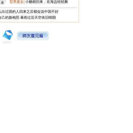
型男索女
|
小糖精归来，在海边轻轻舞
口水
么出过国的人回来之后都会说中国不好
自己的旗袍照
暴雨过后天空依旧晴朗