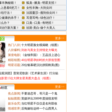
更多>>
热门八卦
|
十大明星脸女模揭晓（组图）
八卦爆料
|
刘欢与美女主持情史大曝光
第壹电影
|
《金钱帝国》：王晶没上进心
精彩组图
|
46位明星孕妇时的大胆造型图
明星话题
|
20位银幕硬汉比拼阳刚美(图)
撞衫
狐观演团】普契尼歌剧《艺术家生涯》打分贴
电影里15位大牌女星美图大盘点（组图）
更多>>
焦点新闻
|
不要迷恋哥，哥只是一个鬼
贴贴图图
|
英媒评出2009年度搞怪发明
娱乐旮旯
|
当红明星不仅仅是名利双收
情感世界
|
后悔嫁给这样一个山西男人