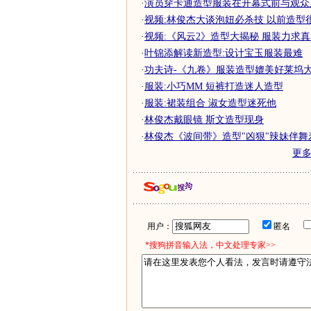
·
演员穿卡通造型服装在开幕式前与观众互
·
视频:林俊杰大谈泡妞必杀技 以前造型
·
视频:《风云2》造型大揭秘 服装力求
·
叶锦添解读新造型:设计宝玉服装最难
·
功夫诗-《九卷》服装造型媲美好莱坞
·
服装:小巧MM 短裤打造迷人造型
·
服装:裙装组合 淑女造型迷死他
·
林俊杰戴眼镜 斯文造型现身
·
林俊杰《波间带》造型"凶狠"辣妹伴舞
更
用户：
匿名
*搜狗拼音输入法，中文处理专家>>