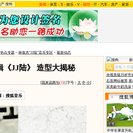
地产
搜狗
新闻
-
体育
-
S
-
娱乐
-
V
-
财经
-
IT
-
汽车
-
房产
-
家居
-
>
热点专题
>
林俊杰“JJ陆”音乐专区
>
最新动态
新
《JJ陆》 造型大揭秘
央视质疑29岁市
石首网站被黑
篡
[
我来说两句
(1)
] [字号：
大
中
小
]
宋美龄牛奶洗澡
源：搜狐音乐
中学生乘直升机