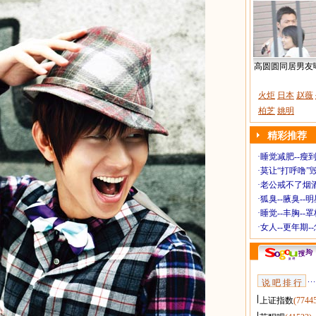
高圆圆同居男友
火炬
日本
赵薇
柏芝
姚明
精彩推荐
·
睡觉减肥--瘦到
·
莫让“打呼噜”
·
老公戒不了烟酒
·
狐臭--腋臭--
·
睡觉--丰胸--
·
女人--更年期-
说 吧 排 行
上证指数
(7744