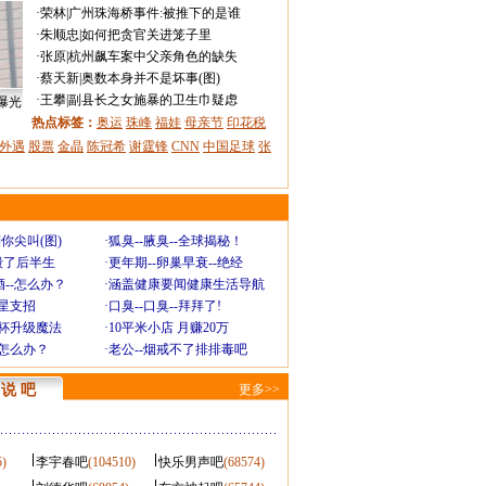
·
荣林
|
广州珠海桥事件:被推下的是谁
·
朱顺忠
|
如何把贪官关进笼子里
·
张原
|
杭州飙车案中父亲角色的缺失
·
蔡天新
|
奥数本身并不是坏事(图)
·
王攀
|
副县长之女施暴的卫生巾疑虑
曝光
热点标签：
奥运
珠峰
福娃
母亲节
印花税
外遇
股票
金晶
陈冠希
谢霆锋
CNN
中国足球
张
你尖叫(图)
·
狐臭--腋臭--全球揭秘！
毁了后半生
·
更年期--卵巢早衰--绝经
--怎么办？
·
涵盖健康要闻健康生活导航
明星支招
·
口臭--口臭--拜拜了!
罩杯升级魔法
·
10平米小店 月赚20万
-怎么办？
·
老公--烟戒不了排排毒吧
说 吧
更多>>
5)
李宇春吧
(104510)
快乐男声吧
(68574)