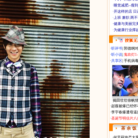
·
睡觉减肥--瘦到
·
开这样的店 日进
·
上班 兼职 两
·
健康与美丽完
·
为健康行业撑
·
听评书
|
郭德纲
·
听小说
|
鬼吹灯1
·
共享区
|
手机病
揭田壮壮徐帆
·
赵薇被爆已经怀
·
李宇春爆遭母逼
·
圣诞节明信片八
茶 余 饭
·
何炅获地产大亨