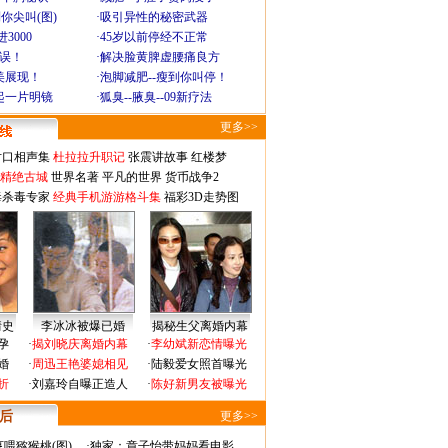
你尖叫(图)
·
吸引异性的秘密武器
3000
·
45岁以前停经不正常
不误！
·
解决脸黄脾虚腰痛良方
美展现！
·
泡脚减肥--瘦到你叫停！
起一片明镜
·
狐臭--腋臭--09新疗法
更多>>
对口相声集
杜拉拉升职记
张震讲故事
红楼梦
-精绝古城
世界名著
平凡的世界
货币战争2
毒杀毒专家
经典手机游游格斗集
福彩3D走势图
情史
李冰冰被爆已婚
揭秘生父离婚内幕
孕
·
揭刘晓庆离婚内幕
·
李幼斌新恋情曝光
婚
·
周迅王艳婆媳相见
·
陆毅爱女照首曝光
折
·
刘嘉玲自曝正造人
·
陈好新男友被曝光
 后
更多>>
喂猕猴桃(图)
·
独家：章子怡带妈妈看电影