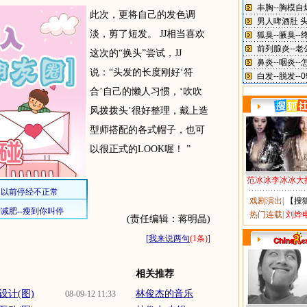
此次，更将自己的发色调
淡，剪了短发。 JJ相当喜欢
这次的“换头”尝试，JJ
说：“头发的长度刚好‘符
合’自己的懒人习惯，‘吹吹
风拨拨头’很好整理，戴上造
型师搭配的各式帽子，也可
以很正式的LOOK喔！ ”
范冰冰李冰冰大
戏剧演出
|
【搜
热门连载
|
刘烨
(责任编辑：蒋明晶)
[
我来说两句
(1条)
]
相关推荐
计(图)
林俊杰的音乐
08-09-12 11:33