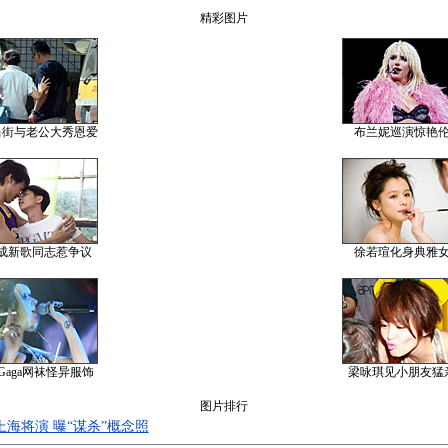
精彩图片
当街与老公大秀恩爱
布兰妮巡演惊艳
成新歌同志惹争议
徐若瑄化身典雅
y Gaga网袜怪异服饰
梁咏琪见小朋友猛
图片排行
海将演 曝“谋杀”概念照