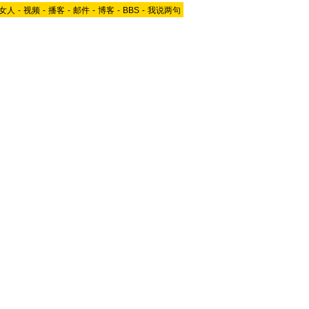
女人
-
视频
-
播客
-
邮件
-
博客
-
BBS
-
我说两句