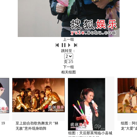
上一组
跳转至：
页
2/5
下一组
相关组图
19
至上励合劲歌热舞发片 “林
组图：阿
无敌”意外现身助阵
龙“大爱”
组图：天后那英驾临小县城