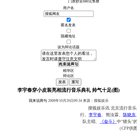
门票炒至680元售罄
用户名
匿名发表
隐藏地址
设为辩论话题
精华区
辩论区
李宇春穿小皮装亮相流行音乐典礼 帅气十足(图)
我来说两句
2008年10月26日09:34 来源：搜狐娱乐
搜狐娱乐讯 北京流行音乐
行。
李宇春
、熊汝霖、
陈晓东
队主唱、
《奋斗》
中“猪头”
（CFP供