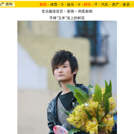
地产
搜狗
新闻
-
体育
-
S
-
娱乐
-
V
-
财经
-
IT
-
汽车
-
房产
-
家居
-
音乐频道首页
>
新闻
>
明星新闻
手捧“玉米”送上的鲜花