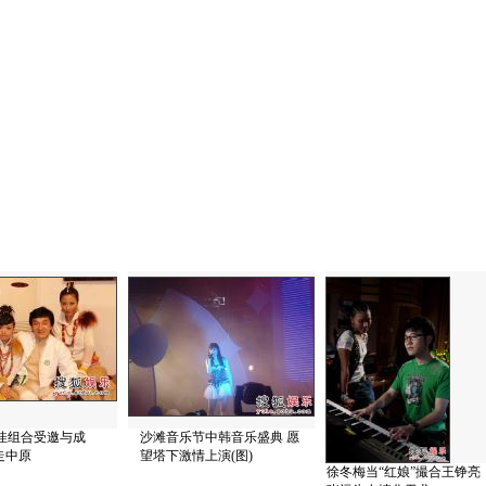
佳组合受邀与成
沙滩音乐节中韩音乐盛典 愿
走中原
望塔下激情上演(图)
徐冬梅当“红娘”撮合王铮亮