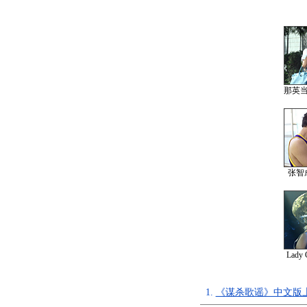
那英
张智
Lad
1.
《谋杀歌谣》中文版上