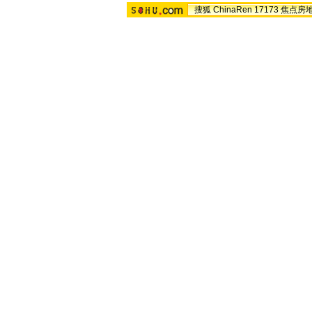
搜狐
ChinaRen
17173
焦点房