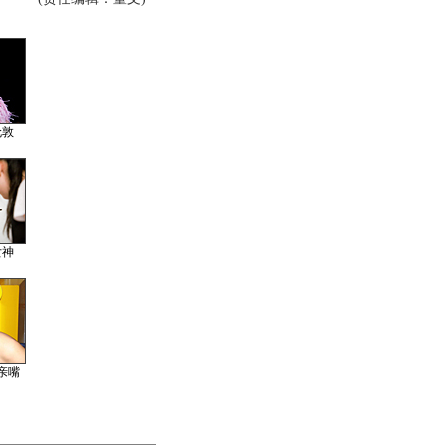
伦敦
女神
亲嘴