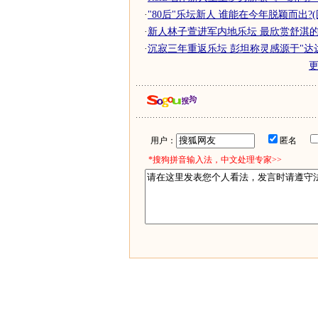
·
"80后"乐坛新人 谁能在今年脱颖而出?(
·
新人林子萱进军内地乐坛 最欣赏舒淇的性
·
沉寂三年重返乐坛 彭坦称灵感源于"达达
用户：
匿名
*搜狗拼音输入法，中文处理专家>>