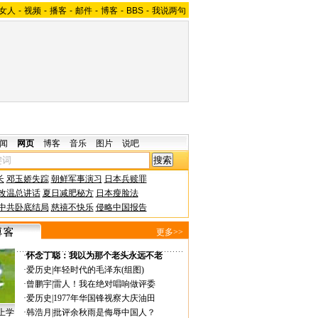
女人
-
视频
-
播客
-
邮件
-
博客
-
BBS
-
我说两句
闻
网页
博客
音乐
图片
说吧
长
邓玉娇失踪
朝鲜军事演习
日本兵赎罪
改温总讲话
夏日减肥秘方
日本瘦脸法
中共卧底结局
慈禧不快乐
侵略中国报告
更多>>
·
怀念丁聪：我以为那个老头永远不老
·
爱历史
|
年轻时代的毛泽东(组图)
·
曾鹏宇
|
雷人！我在绝对唱响做评委
·
爱历史
|
1977年华国锋视察大庆油田
上学
·
韩浩月
|
批评余秋雨是侮辱中国人？