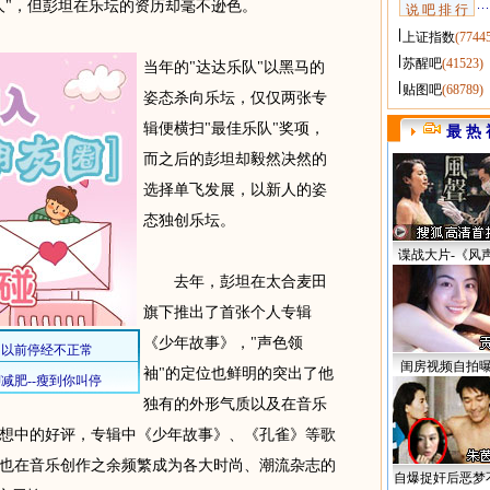
"，但彭坦在乐坛的资历却毫不逊色。
说 吧 排 行
上证指数
(7744
苏醒吧
(41523)
当年的"达达乐队"以黑马的
贴图吧
(68789)
姿态杀向乐坛，仅仅两张专
辑便横扫"最佳乐队"奖项，
最 热 
而之后的彭坦却毅然决然的
选择单飞发展，以新人的姿
态独创乐坛。
谍战大片-《风
去年，彭坦在太合麦田
旗下推出了首张个人专辑
《少年故事》，"声色领
闺房视频自拍
袖"的定位也鲜明的突出了他
独有的外形气质以及在音乐
想中的好评，专辑中《少年故事》、《孔雀》等歌
也在音乐创作之余频繁成为各大时尚、潮流杂志的
自爆捉奸后恶梦