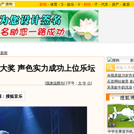
地产
搜狗
新闻
-
体育
-
S
-
娱乐
-
V
-
财经
-
IT
-
汽车
-
房产
-
家居
-
星新闻
新
大奖 声色实力成功上位乐坛
央视质疑29岁市
石首网站被黑
篡
[
我来说两句
] [字号：
大
中
小
]
宋美龄牛奶洗澡
源：搜狐音乐
中学生乘直升机