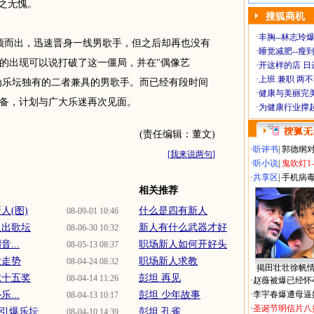
当之无愧。
搜狐商机
·
丰胸--林志玲
而出，迅速晋身一线男歌手，但之后却再也没有
·
睡觉减肥--瘦到
的出现可以说打破了这一僵局，并在"偶像艺
·
开这样的店 日进
·
上班 兼职 两
成为乐坛独有的二者兼具的男歌手。而已经有段时间
·
健康与美丽完
备，计划与广大乐迷再次见面。
·
为健康行业撑
(责任编辑：董文)
·
听评书
|
郭德纲
[
我来说两句
]
·
听小说
|
鬼吹灯1
·
共享区
|
手机病
相关推荐
人(图)
什么是四有新人
08-09-01 10:46
退出歌坛
新人有什么武器才好
08-06-30 10:32
...
职场新人如何开好头
08-05-13 08:37
大走势
职场新人求教
08-04-24 08:32
揭田壮壮徐帆
揽十五奖
彭坦 再见
08-04-14 11:26
·
赵薇被爆已经怀
...
彭坦 少年故事
·
李宇春爆遭母逼
08-04-13 10:17
·
圣诞节明信片八
》引爆乐坛
彭坦 孔雀
08-04-10 14:39