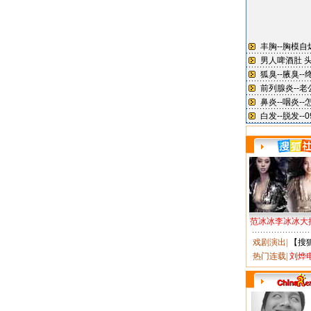
范冰冰李冰冰大
戏剧演出
|
【搜
热门连载
|
刘烨