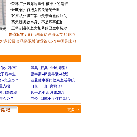
·
荣林
|
广州珠海桥事件:被推下的是谁
·
朱顺忠
|
如何把贪官关进笼子里
·
张原
|
杭州飙车案中父亲角色的缺失
·
蔡天新
|
奥数本身并不是坏事(图)
·
王攀
|
副县长之女施暴的卫生巾疑虑
曝光
热点标签：
奥运
珠峰
福娃
母亲节
印花税
外遇
股票
金晶
陈冠希
谢霆锋
CNN
中国足球
张
你尖叫(图)
·
狐臭--腋臭--全球揭秘！
毁了后半生
·
更年期--卵巢早衰--绝经
--怎么办？
·
涵盖健康要闻健康生活导航
明星支招
·
口臭--口臭--拜拜了!
罩杯升级魔法
·
10平米小店 月赚20万
-怎么办？
·
老公--烟戒不了排排毒吧
说 吧
更多>>