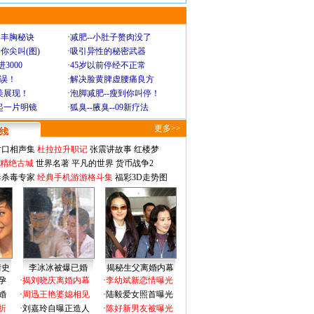
爆丰胸秘诀
·
减肥--小肚子赘肉没了
你尖叫(图)
·
吸引异性的秘密武器
3000
·
45岁以前停经不正常
不误！
·
解决脸黄脾虚腰痛良方
美展现！
·
泡脚减肥--瘦到你叫停！
起一片明镜
·
狐臭--腋臭--09新疗法
更多>>
对口相声集
杜拉拉升职记
张震讲故事
红楼梦
-精绝古城
世界名著
平凡的世界
货币战争2
毒杀毒专家
经典手机游游格斗集
福彩3D走势图
情史
李冰冰被爆已婚
揭秘生父离婚内幕
孕
·
揭刘晓庆离婚内幕
·
李幼斌新恋情曝光
婚
·
周迅王艳婆媳相见
·
陆毅爱女照首曝光
折
·
刘嘉玲自曝正造人
·
陈好新男友被曝光