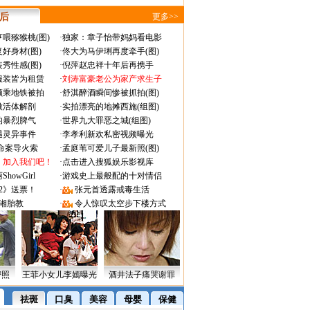
 后
更多>>
喂猕猴桃(图)
·
独家：章子怡带妈妈看电影
好身材(图)
·
佟大为马伊琍再度牵手(图)
秀性感(图)
·
倪萍赵忠祥十年后再携手
服装皆为租赁
·
刘涛富豪老公为家产求生子
颜乘地铁被拍
·
舒淇醉酒瞬间惨被抓拍(图)
做活体解剖
·
实拍漂亮的地摊西施(组图)
的暴烈脾气
·
世界九大罪恶之城(组图)
遇灵异事件
·
李孝利新欢私密视频曝光
成命案导火索
·
孟庭苇可爱儿子最新照(图)
：加入我们吧！
·
点击进入搜狐娱乐影视库
owGirl
·
游戏史上最般配的十对情侣
2》送票！
·
张元首透露戒毒生活
湘胎教
·
令人惊叹太空步下楼方式
密照
王菲小女儿李嫣曝光
酒井法子痛哭谢罪