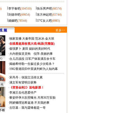
5)
李宇春吧
(104510)
快乐男声吧
(68574)
刘德华吧
(69854)
东方神起吧
(65744)
婚姻吧
(78544)
37℃女人吧
(6985)
视 频
更多>>
·
独家首播:大秦帝国
范冰冰-金大班
·
在线看超高收视大戏:
蜗居(完整版)
·
倔强萝卜
麦田
媳妇的美好时代
·
大内密探灵灵狗
倪萍-美丽的事
声》
·
台儿庄战役 日军尸体装满百余卡车
·
揭秘希特勒一生躲过多少次暗杀？
·
1982香港回归中英谈判鲜为人知内幕
·
宋丹丹：张国立活得太累
·
满文军有望明日获释
曝光
·
《变形金刚2》送电影票！
·
李湘王岳伦恩爱待产
·
黎姿怀孕大肚照曝光 月用30万安胎
·
阿娇懒理冠希返港:不关我的事
·
古巨基：我与霆锋都是一哥
不断