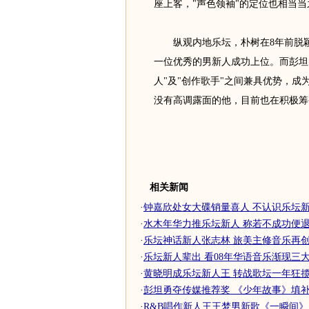
座上客，"声色领袖"的定位也相当
纵观内地乐坛，朴树在8年前脱颖
一位优秀的男新人成功上位。而彭坦
人"及"创作歌手"之间兼具优势，
没有高调露面的他，目前也在积极筹
相关新闻
·
钟嘉欣处女大碟销量喜人 不认识乐坛新
·
水木年华力推乐坛新人 称若不成功便
·
乐坛神话新人张志林 旅美主修音乐再创音
·
乐坛新人辈出 看08年华语音乐渐现三
·
黄晓明成乐坛新人王 转战歌坛一年狂
·
彭坦勇夺传媒推荐奖 《少年故事》填补乐
·
R&B唱作新人王王梦男新歌《一瞬间