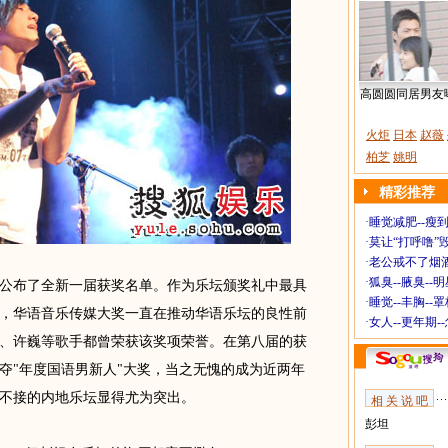
高圆圆同居男友
火炬
日本
赵薇
柏芝
姚明
精彩推荐
·
睡觉减肥--瘦到
·
莫让“打呼噜”
·
老公戒不了烟酒
·
狐臭--腋臭--
布了全新一届获奖名单。作为乐坛颁奖礼中最具
·
睡觉--丰胸--
，华语音乐传媒大奖一直在推动华语乐坛的良性前
·
女人--更年期-
、许巍等歌手都曾荣获该奖项荣誉。在第八届的获
夺"年度国语男新人"大奖，当之无愧的成为近两年
不接的内地乐坛显得尤为突出。
相 关 说 吧
彭坦