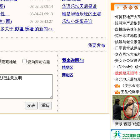
图)
华语乐坛天后是谁
08-02-02 09:14
茶 余 饭
...
谁是华语乐坛的王者
08-01-21 09:13
·
何炅获地产大亨
"(图)
乐坛小坏蛋是谁
07-09-03 13:27
·
陈慧琳产后恢复
更多关于
彭坦 乐坛
的新闻>>
·
殷桃街头休闲装
·
范冰冰红地毯
·
姚晨与老公素
我要发布
·
日军竟拿战俘
·
盘点网坛大腕
我来说两句
·
美女办公室遭
隐藏地址
设为辩论话题
·
《Nobody》
精华区
·
搜狐娱乐招聘
辩论区
·
台北电玩展靓丽Sh
·
《变形金刚
·
王岳伦爆李
新版“西游”绝