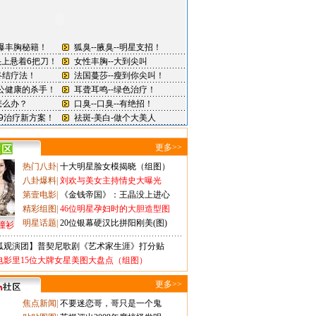
更多>>
热门八卦
|
十大明星脸女模揭晓（组图）
八卦爆料
|
刘欢与美女主持情史大曝光
第壹电影
|
《金钱帝国》：王晶没上进心
精彩组图
|
46位明星孕妇时的大胆造型图
明星话题
|
20位银幕硬汉比拼阳刚美(图)
撞衫
狐观演团】普契尼歌剧《艺术家生涯》打分贴
电影里15位大牌女星美图大盘点（组图）
更多>>
焦点新闻
|
不要迷恋哥，哥只是一个鬼