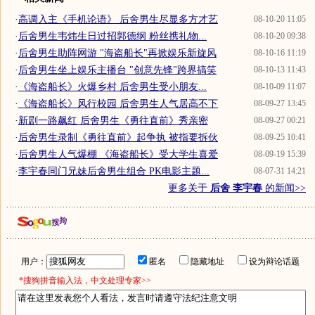
·
高调入主《手机论语》 后舍男生尽显多方才艺
08-10-20 11:05
·
后舍男生韦炜生日过招郭德纲 粉丝携礼物...
08-10-20 09:38
·
后舍男生助阵网游 "海盗船长"再掀娱乐新旋风
08-10-16 11:19
·
后舍男生坐上娱乐主播台 "创意先锋"跨界搞笑
08-10-13 11:43
·
《海盗船长》火爆乡村 后舍男生受小朋友...
08-10-09 11:07
·
《海盗船长》风行校园 后舍男生人气居高不下
08-09-27 13:45
·
新剧一路飙红 后舍男生《勇往直前》秀亲密
08-09-27 00:21
·
后舍男生录制《勇往直前》起争执 被指要拆伙
08-09-25 10:41
·
后舍男生人气爆棚 《海盗船长》受大学生喜爱
08-09-19 15:39
·
李宇春同门兄妹后舍男生组合 PK电影主题...
08-07-31 14:21
更多关于
后舍 李宇春
的新闻>>
用户：
匿名
隐藏地址
设为辩论话题
*搜狗拼音输入法，中文处理专家>>