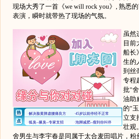
现场大秀了一首《we will rock you》, 
表演，瞬时就带热了现场的气氛。
虽然
目前
船长
生的
到丝
专程
批"
油助
的"
立支
壮观
舍男生与李宇春是同属于太合麦田唱片，粉