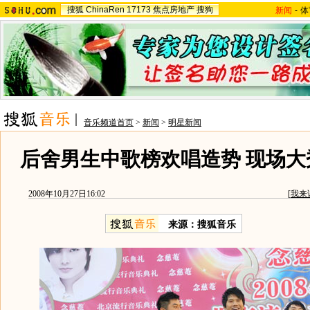
搜狐
ChinaRen
17173
焦点房地产
搜狗
新闻
-
体
音乐频道首页
>
新闻
>
明星新闻
后舍男生中歌榜欢唱造势 现场大
2008年10月27日16:02
[
我来
来源：搜狐音乐