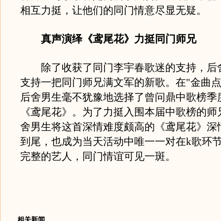
相互力挺，让他们的同门情意尽显无疑。
真声演绎《鸢尾花》力挺同门师兄
除了收获了同门李宇春歌迷的支持，后
支持一把同门师兄满文军的新歌。在"金曲点
后舍男生毫不犹豫地选择了曾问鼎中歌榜季
《鸢尾花》。为了力挺入围本届中歌榜的师
舍男生将这首深情难度颇高的《鸢尾花》深
到尾，也成为当天活动中唯一一对在k歌环
完整的艺人，同门情谊可见一斑。
相关新闻