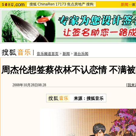
搜狐
ChinaRen
17173
焦点房地产
搜狗
新闻
-
体
音乐频道首页
>
新闻
>
港台乐闻
周杰伦想签蔡依林不认恋情 不满被
2008年10月28日08:28
[
我来
来源：搜狐音乐