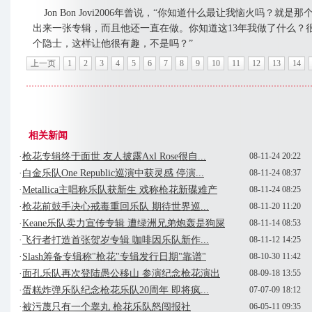
Jon Bon Jovi2006年曾说，“你知道什么最让我恼火吗？就是
出来一张专辑，而且他还一直在做。你知道这13年我做了什么？
个隐士，这样让他很有趣，不是吗？”
上一页
1
2
3
4
5
6
7
8
9
10
11
12
13
14
相关新闻
·
枪花专辑终于面世 友人披露Axl Rose很自...
08-11-24 20:22
·
白金乐队One Republic巡演中获灵感 停演...
08-11-24 08:37
·
Metallica主唱称乐队获新生 戏称枪花新碟难产
08-11-24 08:25
·
枪花前鼓手决心戒毒重回乐队 期待世界巡...
08-11-20 11:20
·
Keane乐队卖力宣传专辑 遭绿洲兄弟炮轰是狗屎
08-11-14 08:53
·
飞行者打造首张贺岁专辑 咖啡因乐队新作...
08-11-12 14:25
·
Slash筹备专辑称"枪花"专辑发行日期"靠谱"
08-10-30 11:42
·
面孔乐队再次登陆愚公移山 参演纪念枪花演出
08-09-18 13:55
·
蛋糕炸弹乐队纪念枪花乐队20周年 即将疯...
07-07-09 18:12
·
被污蔑只有一个睾丸 枪花乐队怒闯报社
06-05-11 09:35