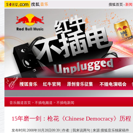
搜狐首页
-
新闻
音乐频道首页
>
不插电频道
>
不插电新闻
15年磨一剑：枪花《Chinese Democracy》历程
发布时间:2008年10月28日09:39 | 作者: |
我来说两句
| 来源:搜狐音乐独家稿件