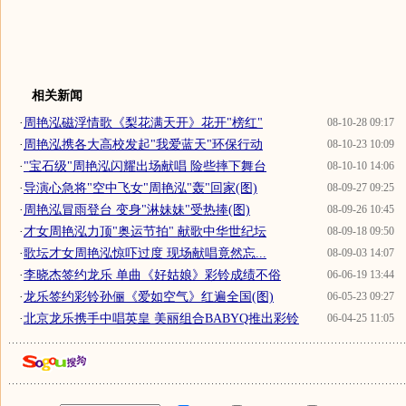
相关新闻
·
周艳泓磁浮情歌《梨花满天开》花开"榜红"
08-10-28 09:17
·
周艳泓携各大高校发起"我爱蓝天"环保行动
08-10-23 10:09
·
"宝石级"周艳泓闪耀出场献唱 险些摔下舞台
08-10-10 14:06
·
导演心急将"空中飞女"周艳泓"轰"回家(图)
08-09-27 09:25
·
周艳泓冒雨登台 变身"淋妹妹"受热捧(图)
08-09-26 10:45
·
才女周艳泓力顶"奥运节拍" 献歌中华世纪坛
08-09-18 09:50
·
歌坛才女周艳泓惊吓过度 现场献唱竟然忘...
08-09-03 14:07
·
李晓杰签约龙乐 单曲《好姑娘》彩铃成绩不俗
06-06-19 13:44
·
龙乐签约彩铃孙俪《爱如空气》红遍全国(图)
06-05-23 09:27
·
北京龙乐携手中唱英皇 美丽组合BABYQ推出彩铃
06-04-25 11:05