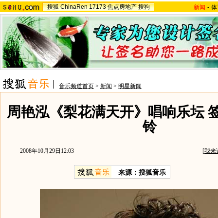
搜狐
ChinaRen
17173
焦点房地产
搜狗
新闻
-
体
音乐频道首页
>
新闻
>
明星新闻
周艳泓《梨花满天开》唱响乐坛 
铃
2008年10月29日12:03
[
我来
来源：搜狐音乐