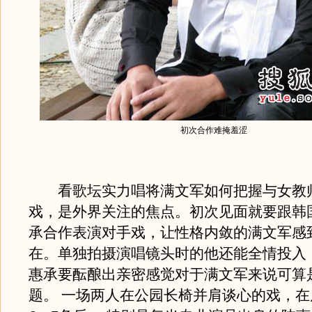
初次合作难掩羞涩
看歌坛实力唱将满文军如何把握与女教
戏，是外界关注的焦点。初次见面就要跟韩
承合作表演对手戏，让性格内敛的满文军感
在。单独拍摄演唱镜头时的他还能全情投入
惠承要酝酿出亲密感觉对于满文军来说可算
题。 一场两人在公园长椅并肩谈心的戏，