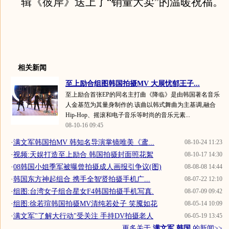
辑《彼岸》送上了“销量大卖”的温暖祝福。
相关新闻
至上励合组图韩国拍摄MV 大展忧郁王子...
至上励合首张EP的同名主打曲《降临》是由韩国著名音乐
人金基范为其量身制作的.该曲以韩式舞曲为主基调,融合
Hip-Hop、摇滚和电子音乐等时尚的音乐元素...
08-10-16 09:45
·
满文军韩国拍MV 韩知名导演掌镜唯美《鸢...
08-10-24 11:23
·
视频:天娱打造至上励合 韩国拍摄封面照花絮
08-10-17 14:30
·
08韩国小姐季军被曝曾拍摄成人画报引争议(图)
08-08-08 14:44
·
韩国东方神起组合 携手全智贤拍摄手机广...
08-07-22 12:10
·
组图:台湾女子组合星女F4韩国拍摄手机写真.
08-07-09 09:42
·
组图:徐若瑄韩国拍摄MV清纯若处子 笑魇如花
08-05-14 10:09
·
满文军"了解大行动"受关注 手持DV拍摄老人
06-05-19 13:45
更多关于
满文军 韩国
的新闻>>