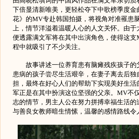
由高晓松填词的中国风作品在满文军亲切质
下倍显清新唯美，更轻松夺下中歌榜季度金
花》的MV专赴韩国拍摄，将视角对准罹患
上，情节洋溢着温暖人心的人文关怀。由于
便透露满文军将在其中出演角色，使得这支
程中就吸引了不少关注。
故事讲述一位养育患有脑瘫残疾孩子的
患病的孩子尝尽生活艰辛，在妻子离去后独
担，最终在好心人们的帮助下实现美好生活
军正是在其中扮演这位坚强的父亲。MV不
志的情节，男主人公在努力拼搏幸福生活的
与善良女教师暗生情愫，温馨的感情路线令