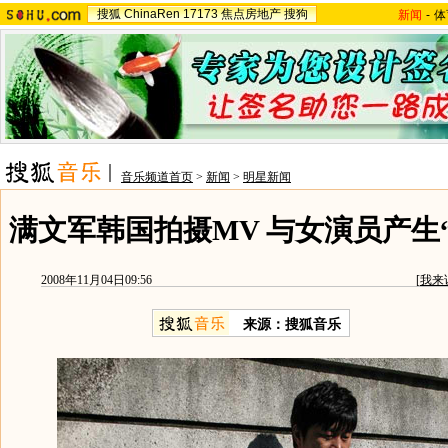
搜狐
ChinaRen
17173
焦点房地产
搜狗
新闻
-
体
音乐频道首页
>
新闻
>
明星新闻
满文军韩国拍摄MV 与女演员产生“
2008年11月04日09:56
[
我来
来源：搜狐音乐