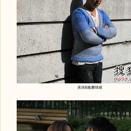
表演前酝酿情感