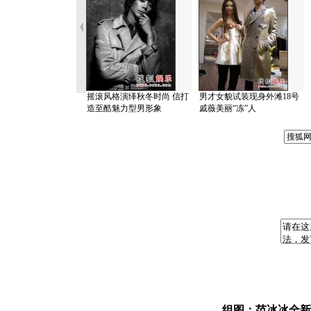
摇滚风格演绎秋冬时尚 信打
男才女貌试装现身外滩18号
造至酷魅力型男形象
戚薇美丽“冻”人
组图：范冰冰全新