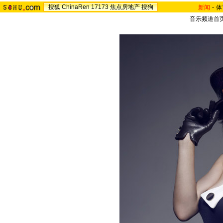
搜狐
ChinaRen
17173
焦点房地产
搜狗
新闻
-
体
音乐频道首