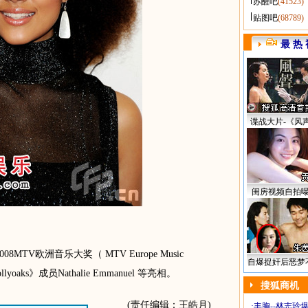
苏醒吧
(41523)
贴图吧
(68789)
最 热 
谍战大片-《风
闺房视频自拍
MTV欧洲音乐大奖（ MTV Europe Music
自爆捉奸后恶梦
aks》成员Nathalie Emmanuel 等亮相。
搜狐商机
(责任编辑：王皓月)
·
丰胸--林志玲