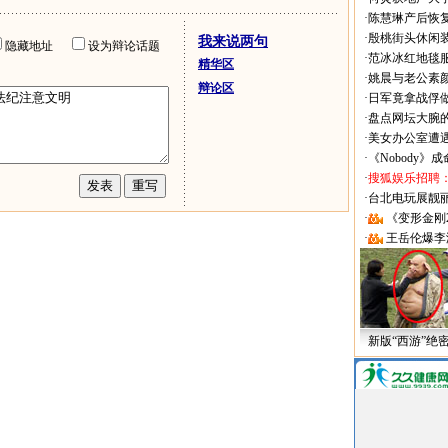
·
陈慧琳产后恢复
·
殷桃街头休闲装
我来说两句
隐藏地址
设为辩论话题
·
范冰冰红地毯
精华区
·
姚晨与老公素
辩论区
·
日军竟拿战俘
·
盘点网坛大腕
·
美女办公室遭
·
《Nobody》
·
搜狐娱乐招聘
·
台北电玩展靓丽Sh
·
《变形金刚
·
王岳伦爆李
新版“西游”绝