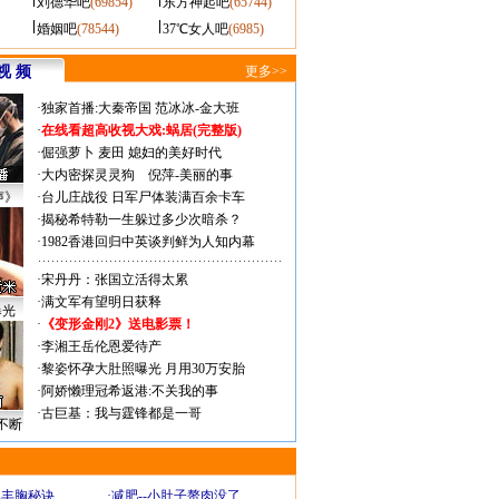
刘德华吧
(69854)
东方神起吧
(65744)
婚姻吧
(78544)
37℃女人吧
(6985)
视 频
更多>>
·
独家首播:大秦帝国
范冰冰-金大班
·
在线看超高收视大戏:
蜗居(完整版)
·
倔强萝卜
麦田
媳妇的美好时代
·
大内密探灵灵狗
倪萍-美丽的事
声》
·
台儿庄战役 日军尸体装满百余卡车
·
揭秘希特勒一生躲过多少次暗杀？
·
1982香港回归中英谈判鲜为人知内幕
·
宋丹丹：张国立活得太累
·
满文军有望明日获释
曝光
·
《变形金刚2》送电影票！
·
李湘王岳伦恩爱待产
·
黎姿怀孕大肚照曝光 月用30万安胎
·
阿娇懒理冠希返港:不关我的事
·
古巨基：我与霆锋都是一哥
不断
爆丰胸秘诀
·
减肥--小肚子赘肉没了