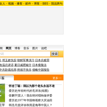
女人
-
视频
-
播客
-
邮件
-
博客
-
BBS
-
我说两句
闻
网页
博客
音乐
图片
说吧
长
邓玉娇失踪
朝鲜军事演习
日本兵赎罪
改温总讲话
夏日减肥秘方
日本瘦脸法
中共卧底结局
慈禧不快乐
侵略中国报告
更多>>
·
怀念丁聪：我以为那个老头永远不老
·
爱历史
|
年轻时代的毛泽东(组图)
·
曾鹏宇
|
雷人！我在绝对唱响做评委
·
爱历史
|
1977年华国锋视察大庆油田
上学
·
韩浩月
|
批评余秋雨是侮辱中国人？