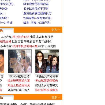
你尖叫(图)
·
吸引异性的秘密武器
3000
·
45岁以前停经不正常
不误！
·
解决脸黄脾虚腰痛良方
美展现！
·
泡脚减肥--瘦到你叫停！
起一片明镜
·
狐臭--腋臭--09新疗法
更多>>
对口相声集
杜拉拉升职记
张震讲故事
红楼梦
-精绝古城
世界名著
平凡的世界
货币战争2
毒杀毒专家
经典手机游游格斗集
福彩3D走势图
情史
李冰冰被爆已婚
揭秘生父离婚内幕
孕
·
揭刘晓庆离婚内幕
·
李幼斌新恋情曝光
婚
·
周迅王艳婆媳相见
·
陆毅爱女照首曝光
折
·
刘嘉玲自曝正造人
·
陈好新男友被曝光
 后
更多>>
喂猕猴桃(图)
·
独家：章子怡带妈妈看电影