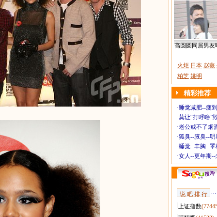
高圆圆同居男友
火炬
日本
赵薇
柏芝
姚明
精彩推荐
·
睡觉减肥--瘦到
·
莫让“打呼噜”
·
老公戒不了烟酒
·
狐臭--腋臭--
·
睡觉--丰胸--
·
女人--更年期-
说 吧 排 行
上证指数
(7744