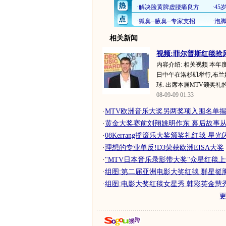
相关新闻
视频:菲尔普斯红毯抢风头
内容介绍: 相关视频 本年
日中午在洛杉矶举行,布兰
球. 出席本届MTV颁奖礼的
08-09-09 01:33
·
MTV欧洲音乐大奖另两奖项入围名单
·
黄金大奖赛前刘翔姚明作东 幕后故事从红
·
08Kerrang摇滚乐大奖颁奖礼红毯 星
·
理想的专业单反!D3荣获欧洲EISA大奖
·
"MTV日本音乐录影带大奖"众星红毯
·
组图:第二届亚洲电影大奖红毯 群星挺
·
组图:电影大奖红毯女星秀 韩彩英金慧