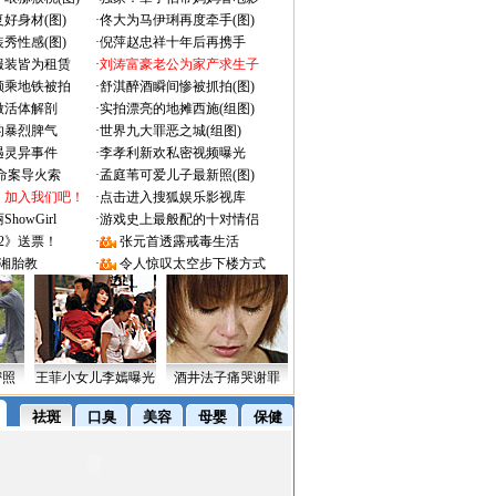
好身材(图)
·
佟大为马伊琍再度牵手(图)
秀性感(图)
·
倪萍赵忠祥十年后再携手
服装皆为租赁
·
刘涛富豪老公为家产求生子
颜乘地铁被拍
·
舒淇醉酒瞬间惨被抓拍(图)
做活体解剖
·
实拍漂亮的地摊西施(组图)
的暴烈脾气
·
世界九大罪恶之城(组图)
遇灵异事件
·
李孝利新欢私密视频曝光
成命案导火索
·
孟庭苇可爱儿子最新照(图)
：加入我们吧！
·
点击进入搜狐娱乐影视库
owGirl
·
游戏史上最般配的十对情侣
2》送票！
·
张元首透露戒毒生活
湘胎教
·
令人惊叹太空步下楼方式
密照
王菲小女儿李嫣曝光
酒井法子痛哭谢罪