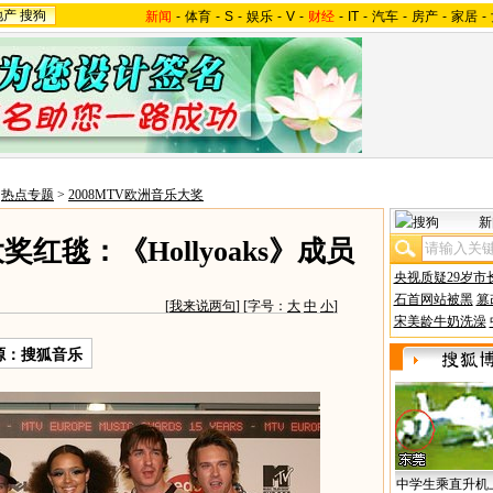
地产
搜狗
新闻
-
体育
-
S
-
娱乐
-
V
-
财经
-
IT
-
汽车
-
房产
-
家居
-
>
热点专题
>
2008MTV欧洲音乐大奖
新
奖红毯：《Hollyoaks》成员
央视质疑29岁市
石首网站被黑
篡
[
我来说两句
] [字号：
大
中
小
]
宋美龄牛奶洗澡
源：搜狐音乐
中学生乘直升机