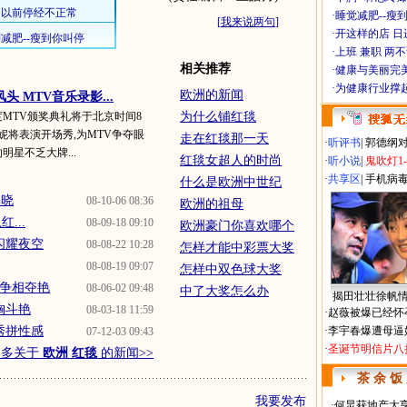
·
睡觉减肥--瘦到
[
我来说两句
]
·
开这样的店 日进
·
上班 兼职 两
相关推荐
·
健康与美丽完
·
为健康行业撑
欧洲的新闻
 MTV音乐录影...
度MTV颁奖典礼将于北京时间8
为什么铺红毯
妮将表演开场秀,为MTV争夺眼
走在红毯那一天
·
听评书
|
郭德纲
明星不乏大牌...
红毯女超人的时尚
·
听小说
|
鬼吹灯1
·
共享区
|
手机病
什么是欧洲中世纪
揭晓
08-10-06 08:36
欧洲的祖母
...
08-09-18 09:10
欧洲豪门你喜欢哪个
光闪耀夜空
08-08-22 10:28
怎样才能中彩票大奖
08-08-19 09:07
怎样中双色球大奖
上争相夺艳
08-06-02 09:48
中了大奖怎么办
揭田壮壮徐帆
胸斗艳
08-03-18 11:59
·
赵薇被爆已经怀
秀拼性感
·
李宇春爆遭母逼
07-12-03 09:43
·
圣诞节明信片八
更多关于
欧洲 红毯
的新闻>>
茶 余 饭
我要发布
·
何炅获地产大亨