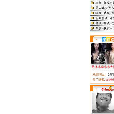
范冰冰李冰冰大
戏剧演出
|
【搜
热门连载
|
刘烨