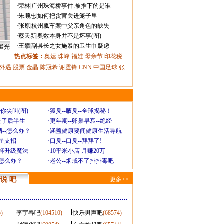
·
荣林
|
广州珠海桥事件:被推下的是谁
·
朱顺忠
|
如何把贪官关进笼子里
·
张原
|
杭州飙车案中父亲角色的缺失
·
蔡天新
|
奥数本身并不是坏事(图)
·
王攀
|
副县长之女施暴的卫生巾疑虑
曝光
热点标签：
奥运
珠峰
福娃
母亲节
印花税
外遇
股票
金晶
陈冠希
谢霆锋
CNN
中国足球
张
你尖叫(图)
·
狐臭--腋臭--全球揭秘！
毁了后半生
·
更年期--卵巢早衰--绝经
--怎么办？
·
涵盖健康要闻健康生活导航
明星支招
·
口臭--口臭--拜拜了!
罩杯升级魔法
·
10平米小店 月赚20万
-怎么办？
·
老公--烟戒不了排排毒吧
说 吧
更多>>
5)
李宇春吧
(104510)
快乐男声吧
(68574)