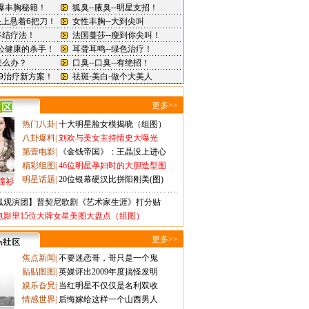
更多>>
热门八卦
|
十大明星脸女模揭晓（组图）
八卦爆料
|
刘欢与美女主持情史大曝光
第壹电影
|
《金钱帝国》：王晶没上进心
精彩组图
|
46位明星孕妇时的大胆造型图
明星话题
|
20位银幕硬汉比拼阳刚美(图)
撞衫
狐观演团】普契尼歌剧《艺术家生涯》打分贴
电影里15位大牌女星美图大盘点（组图）
更多>>
焦点新闻
|
不要迷恋哥，哥只是一个鬼
贴贴图图
|
英媒评出2009年度搞怪发明
娱乐旮旯
|
当红明星不仅仅是名利双收
情感世界
|
后悔嫁给这样一个山西男人