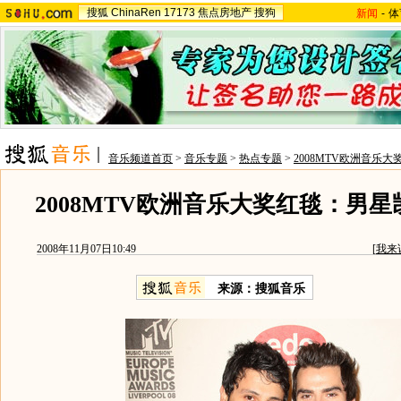
搜狐
ChinaRen
17173
焦点房地产
搜狗
新闻
-
体
音乐频道首页
>
音乐专题
>
热点专题
>
2008MTV欧洲音乐大
2008MTV欧洲音乐大奖红毯：男星
2008年11月07日10:49
[
我来
来源：搜狐音乐