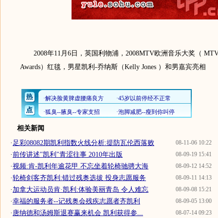
2008年11月6日，英国利物浦，2008MTV欧洲音乐大奖（ MTV Eur
Awards）红毯，男星凯利-乔纳斯（Kelly Jones ）和男嘉宾亮相
相关新闻
·
足彩08082期凯利指数火线分析:提防瓦伦西落败
08-11-06 10:22
·
前传讲述"凯利"青涩往事 2010年出版
08-09-19 15:41
·
视频:肯-凯利年逾花甲 不忘坐着轮椅驰骋大海
08-09-12 14:52
·
轮椅剑客齐凯利:错过残奥选拔 投身志愿服务
08-09-11 14:13
·
加拿大运动员肯·凯利:体验美丽青岛 令人难忘
08-09-08 15:21
·
幸福的服务者--记残奥会残疾志愿者齐凯利
08-09-05 13:00
·
唐纳德和汤姆斯退赛赢来机会 凯利获得参...
08-07-14 09:23