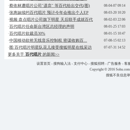
·
蔡依林遭唱片公司"遗弃" 等百代给出交代(图)
08-04-07 09:14
·
张惠妹续约百代唱片 预计今年会推出个人EP
08-03-20 10:20
·
视频:盘点唱片公司旗下明星 天后联手成就百代
08-02-03 22:06
·
百代唱片任命新台湾区总经理的声明
08-01-25 17:03
·
百代唱片欲裁员30%
08-01-15 10:47
·
中国移动欲抢无线音乐控制权 密谋收购百...
07-08-15 02:13
·
图:百代唱片明星队花儿接受搜狐明星在线采访
07-07-31 14:52
更多关于
百代唱片
的新闻>>
设置首页
-
搜狗输入法
-
支付中心
-
搜狐招聘
-
广告服务
-
客
Copyright
©
2016 Sohu.com
搜狐不良信息