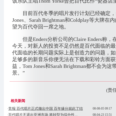
该乐队主唱Thom Yorke曾把百代比作“瓷器
目前百代冬季的唱片发行计划已经确定，这
Jones、Sarah Brightman和Coldplay等
望为百代夺回一席之地。
但是Enders分析公司的Claire Enders
今天，对新人的投资不足仍然是百代面临的最
代面临的长期问题实际上是创造力的问题，如
足够多的新音乐你便无法在下载和彩铃方面获
益，Tom Jones和Sarah Brightman都不会
景。”
(责
相关新闻
·
竞报:百代唱片正式撤出中国 百年缘分就此了结
08-08-05 09:17
·
百代唱片不退出亚洲市场 将转型为综合性...
08-04-23 15:51