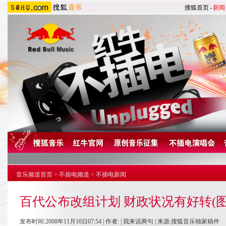
搜狐首页
-
新闻
音乐频道首页
>
不插电频道
>
不插电新闻
百代公布改组计划 财政状况有好转(图
发布时间:2008年11月10日07:54 | 作者: |
我来说两句
| 来源:搜狐音乐独家稿件