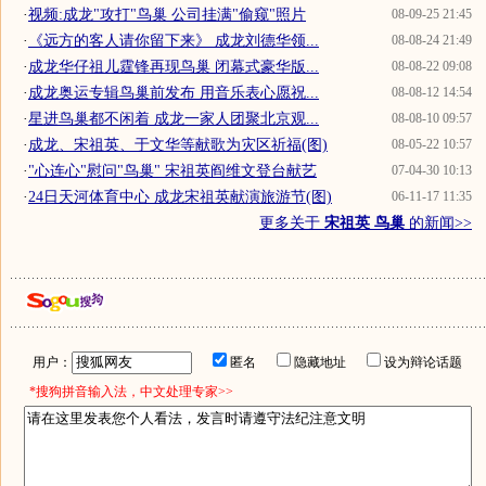
·
视频:成龙"攻打"鸟巢 公司挂满"偷窥"照片
08-09-25 21:45
·
《远方的客人请你留下来》 成龙刘德华领...
08-08-24 21:49
·
成龙华仔祖儿霆锋再现鸟巢 闭幕式豪华版...
08-08-22 09:08
·
成龙奥运专辑鸟巢前发布 用音乐表心愿祝...
08-08-12 14:54
·
星进鸟巢都不闲着 成龙一家人团聚北京观...
08-08-10 09:57
·
成龙、宋祖英、于文华等献歌为灾区祈福(图)
08-05-22 10:57
·
"心连心"慰问"鸟巢" 宋祖英阎维文登台献艺
07-04-30 10:13
·
24日天河体育中心 成龙宋祖英献演旅游节(图)
06-11-17 11:35
更多关于
宋祖英 鸟巢
的新闻>>
用户：
匿名
隐藏地址
设为辩论话题
*搜狗拼音输入法，中文处理专家>>