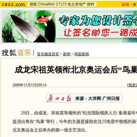
搜狐
ChinaRen
17173
焦点房地产
搜狗
新闻
-
体
音乐频道首页
>
新闻
>
明星新闻
成龙宋祖英领衔北京奥运会后“鸟巢
2008年11月13日09:14
[
我来
来源：大洋网-广州日报
29日，由成龙、宋祖英等领衔的“纪念国际残疾人日·集善嘉年华北
益演出将在“鸟巢”举行，今年的主题是援助在汶川地震中致残的孩
北京奥运会之后举办的第一场文艺演出。