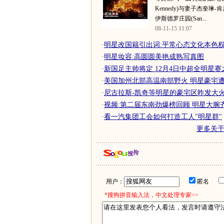
Kennedy)与妻子杰奎琳-肯尼迪
伊斯德罗庄园(San...
08-11-15 11:07
·
明星改国籍引出词:平常心态文化本色
·
明星妆容:高圆圆美艳成熟写真图
·
新国足主帅将定 12月4日中超全明星
·
美国加州北部高温南部野火 明星豪宅遭祝
·
尼古拉斯-凯奇等明星的豪宅区昨发大
·
视频:第二届东南劲爆榜回顾 明星大腕
·
看一汽集团工会如何打造工人"明星群"
更多关
用户：
匿名
*搜狗拼音输入法，中文处理专家>>