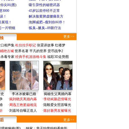
你尖叫(图)
·
吸引异性的秘密武器
3000
·
45岁以前停经不正常
不误！
·
解决脸黄脾虚腰痛良方
美展现！
·
泡脚减肥--瘦到你叫停！
起一片明镜
·
狐臭--腋臭--09新疗法
更多>>
对口相声集
杜拉拉升职记
张震讲故事
红楼梦
-精绝古城
世界名著
平凡的世界
货币战争2
毒杀毒专家
经典手机游游格斗集
福彩3D走势图
情史
李冰冰被爆已婚
揭秘生父离婚内幕
孕
·
揭刘晓庆离婚内幕
·
李幼斌新恋情曝光
婚
·
周迅王艳婆媳相见
·
陆毅爱女照首曝光
折
·
刘嘉玲自曝正造人
·
陈好新男友被曝光
 后
更多>>
喂猕猴桃(图)
·
独家：章子怡带妈妈看电影