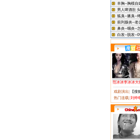
范冰冰李冰冰大
戏剧演出
|
【搜
热门连载
|
刘烨