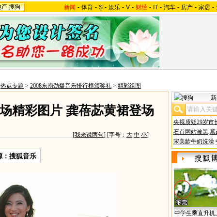
地产
搜狗
新闻
-
体育
-
S
-
娱乐
-
V
-
财经
-
IT
-
汽车
-
房产
-
家居
-
>
热点专题
>
2008东南劲爆音乐排行榜颁奖礼
>
精彩组图
新
现场精彩图片 龚蓓苾黄裙登场
央视质疑29岁市
石首网站被黑
篡
[
我来说两句
] [字号：
大
中
小
]
宋美龄牛奶洗澡
源：搜狐音乐
中学生乘直升机