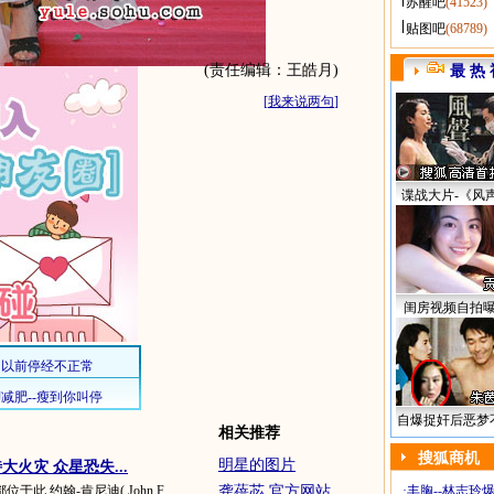
苏醒吧
(41523)
贴图吧
(68789)
(责任编辑：王皓月)
最 热 
[
我来说两句
]
谍战大片-《风
闺房视频自拍
自爆捉奸后恶梦
相关推荐
搜狐商机
明星的图片
火灾 众星恐失...
此.约翰-肯尼迪( John F.
龚蓓苾 官方网站
·
丰胸--林志玲