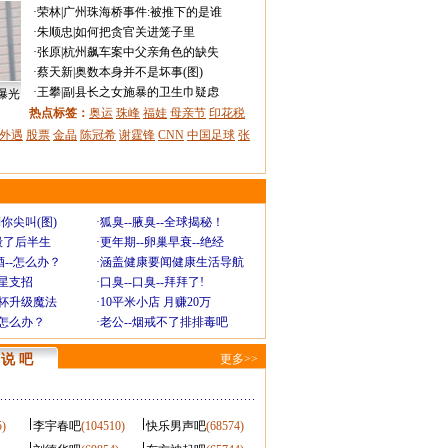
·
荣林
|
广州珠海桥事件:被推下的是谁
·
朱顺忠
|
如何把贪官关进笼子里
·
张原
|
杭州飙车案中父亲角色的缺失
·
蔡天新
|
奥数本身并不是坏事(图)
·
王攀
|
副县长之女施暴的卫生巾疑虑
曝光
热点标签：
奥运
珠峰
福娃
母亲节
印花税
外遇
股票
金晶
陈冠希
谢霆锋
CNN
中国足球
张
你尖叫(图)
·
狐臭--腋臭--全球揭秘！
毁了后半生
·
更年期--卵巢早衰--绝经
--怎么办？
·
涵盖健康要闻健康生活导航
明星支招
·
口臭--口臭--拜拜了!
罩杯升级魔法
·
10平米小店 月赚20万
-怎么办？
·
老公--烟戒不了排排毒吧
说 吧
更多>>
5)
李宇春吧
(104510)
快乐男声吧
(68574)