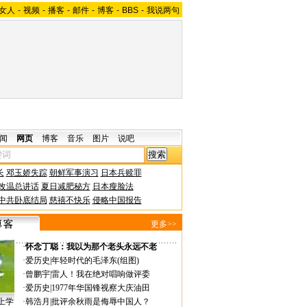
女人
-
视频
-
播客
-
邮件
-
博客
-
BBS
-
我说两句
闻
网页
博客
音乐
图片
说吧
长
邓玉娇失踪
朝鲜军事演习
日本兵赎罪
改温总讲话
夏日减肥秘方
日本瘦脸法
中共卧底结局
慈禧不快乐
侵略中国报告
更多>>
·
怀念丁聪：我以为那个老头永远不老
·
爱历史
|
年轻时代的毛泽东(组图)
·
曾鹏宇
|
雷人！我在绝对唱响做评委
·
爱历史
|
1977年华国锋视察大庆油田
上学
·
韩浩月
|
批评余秋雨是侮辱中国人？