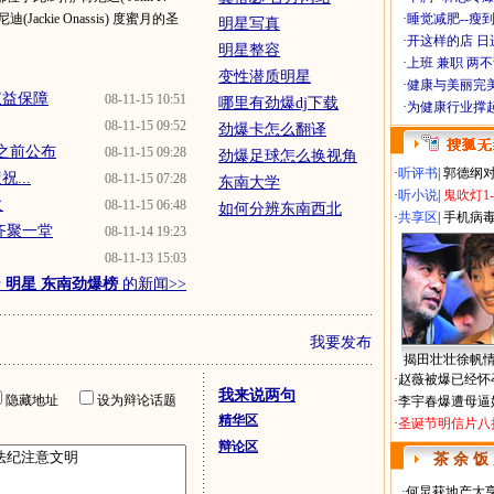
(Jackie Onassis) 度蜜月的圣
·
睡觉减肥--瘦到
明星写真
·
开这样的店 日进
明星整容
·
上班 兼职 两
变性潜质明星
·
健康与美丽完
权益保障
08-11-15 10:51
哪里有劲爆dj下载
·
为健康行业撑
08-11-15 09:52
劲爆卡怎么翻译
赛之前公布
08-11-15 09:28
劲爆足球怎么换视角
·
听评书
|
郭德纲
...
08-11-15 07:28
东南大学
·
听小说
|
鬼吹灯1
火
08-11-15 06:48
如何分辨东南西北
·
共享区
|
手机病
齐聚一堂
08-11-14 19:23
08-11-13 15:03
于
明星 东南劲爆榜
的新闻>>
我要发布
揭田壮壮徐帆
·
赵薇被爆已经怀
我来说两句
隐藏地址
设为辩论话题
·
李宇春爆遭母逼
精华区
·
圣诞节明信片八
辩论区
茶 余 饭
·
何炅获地产大亨