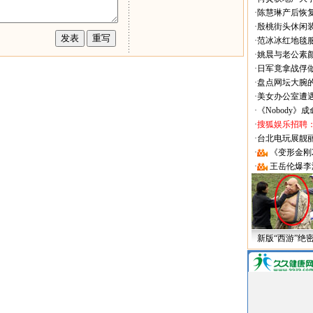
·
陈慧琳产后恢复
·
殷桃街头休闲装
·
范冰冰红地毯
·
姚晨与老公素
·
日军竟拿战俘
·
盘点网坛大腕
·
美女办公室遭
·
《Nobody》
·
搜狐娱乐招聘
·
台北电玩展靓丽Sh
·
《变形金刚
·
王岳伦爆李
新版“西游”绝