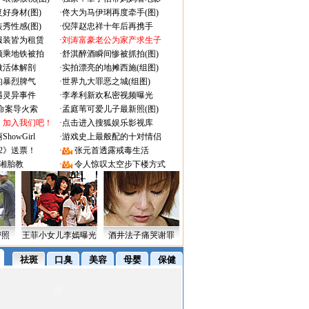
好身材(图)
·
佟大为马伊琍再度牵手(图)
秀性感(图)
·
倪萍赵忠祥十年后再携手
服装皆为租赁
·
刘涛富豪老公为家产求生子
颜乘地铁被拍
·
舒淇醉酒瞬间惨被抓拍(图)
做活体解剖
·
实拍漂亮的地摊西施(组图)
的暴烈脾气
·
世界九大罪恶之城(组图)
遇灵异事件
·
李孝利新欢私密视频曝光
成命案导火索
·
孟庭苇可爱儿子最新照(图)
：加入我们吧！
·
点击进入搜狐娱乐影视库
owGirl
·
游戏史上最般配的十对情侣
2》送票！
·
张元首透露戒毒生活
湘胎教
·
令人惊叹太空步下楼方式
密照
王菲小女儿李嫣曝光
酒井法子痛哭谢罪