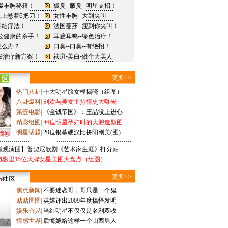
更多>>
热门八卦
|
十大明星脸女模揭晓（组图）
八卦爆料
|
刘欢与美女主持情史大曝光
第壹电影
|
《金钱帝国》：王晶没上进心
精彩组图
|
46位明星孕妇时的大胆造型图
明星话题
|
20位银幕硬汉比拼阳刚美(图)
撞衫
狐观演团】普契尼歌剧《艺术家生涯》打分贴
电影里15位大牌女星美图大盘点（组图）
更多>>
焦点新闻
|
不要迷恋哥，哥只是一个鬼
贴贴图图
|
英媒评出2009年度搞怪发明
娱乐旮旯
|
当红明星不仅仅是名利双收
情感世界
|
后悔嫁给这样一个山西男人