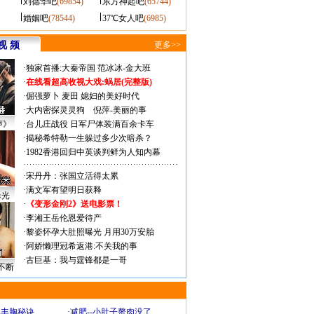
刘德华吧
(69854)
东方神起吧
(65744)
婚姻吧
(78544)
37℃女人吧
(6985)
视 频
更多>>
·
独家首播:大秦帝国
范冰冰-金大班
·
在线看超高收视大戏:
蜗居(完整版)
·
倔强萝卜
麦田
媳妇的美好时代
·
大内密探灵灵狗
倪萍-美丽的事
声》
·
台儿庄战役 日军尸体装满百余卡车
·
揭秘希特勒一生躲过多少次暗杀？
·
1982香港回归中英谈判鲜为人知内幕
·
宋丹丹：张国立活得太累
·
满文军有望明日获释
曝光
·
《变形金刚2》送电影票！
·
李湘王岳伦恩爱待产
·
黎姿怀孕大肚照曝光 月用30万安胎
·
阿娇懒理冠希返港:不关我的事
·
古巨基：我与霆锋都是一哥
不断
爆丰胸秘诀
·
减肥--小肚子赘肉没了