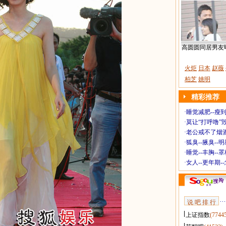
高圆圆同居男友
火炬
日本
赵薇
柏芝
姚明
精彩推荐
·
睡觉减肥--瘦到
·
莫让“打呼噜”
·
老公戒不了烟酒
·
狐臭--腋臭--
·
睡觉--丰胸--
·
女人--更年期-
说 吧 排 行
上证指数
(7744