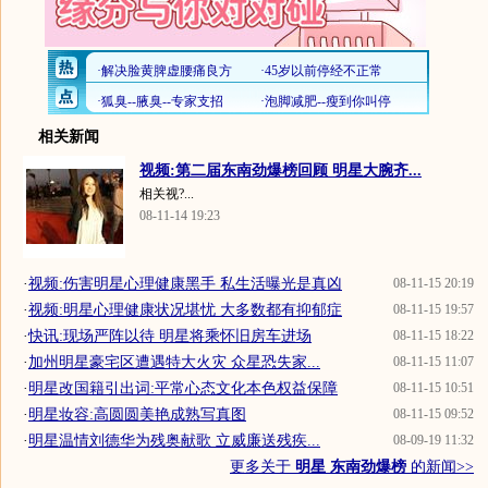
相关新闻
视频:第二届东南劲爆榜回顾 明星大腕齐...
相关视?...
08-11-14 19:23
·
视频:伤害明星心理健康黑手 私生活曝光是真凶
08-11-15 20:19
·
视频:明星心理健康状况堪忧 大多数都有抑郁症
08-11-15 19:57
·
快讯:现场严阵以待 明星将乘怀旧房车进场
08-11-15 18:22
·
加州明星豪宅区遭遇特大火灾 众星恐失家...
08-11-15 11:07
·
明星改国籍引出词:平常心态文化本色权益保障
08-11-15 10:51
·
明星妆容:高圆圆美艳成熟写真图
08-11-15 09:52
·
明星温情刘德华为残奥献歌 立威廉送残疾...
08-09-19 11:32
更多关于
明星 东南劲爆榜
的新闻>>