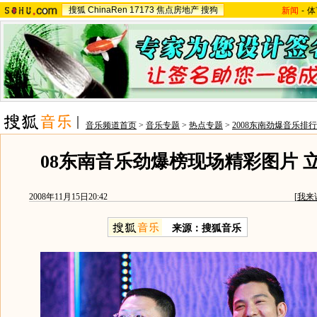
搜狐
ChinaRen
17173
焦点房地产
搜狗
新闻
-
体
音乐频道首页
>
音乐专题
>
热点专题
>
2008东南劲爆音乐排
08东南音乐劲爆榜现场精彩图片 
2008年11月15日20:42
[
我来
来源：搜狐音乐