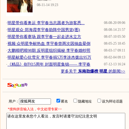
08-11-14 19:23
·
明星带你看奥运 李宇春当志愿者为游客悉...
08-08-20 09:06
·
明星观众:郑海霞李宇春助阵中国男篮(图)
08-08-14 21:57
·
明星带你看赛场 跟李宇春一起走进水立方
08-07-10 05:50
·
视频:众明星争献热血 李宇春曾两次因抽血晕倒
08-05-25 18:45
·
大鹏嘚吧嘚98期:反明星组织揭秘 李宇春婚纱照
08-03-17 09:11
·
明星献爱心抗雪灾 李宇春捐5万李连杰拨出95万
08-02-04 09:13
·
《精品》创刊15周年 封面明星集锦—— 李宇春
07-12-13 16:24
更多关于
东南劲爆榜 明星
的新闻>>
用户：
匿名
隐藏地址
设为辩论话题
*搜狗拼音输入法，中文处理专家>>