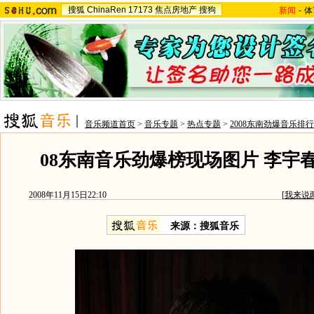
搜狐
ChinaRen
17173
焦点房地产
搜狗
新闻
-
体
音乐频道首页
>
音乐专题
>
热点专题
>
2008东南劲爆音乐排
08东南音乐劲爆榜现场图片 李宇
2008年11月15日22:10
[
我来说
来源：搜狐音乐