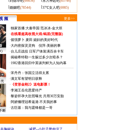
刘德华吧
(69854)
东方神起吧
(65744)
婚姻吧
(78544)
37℃女人吧
(6985)
视 频
更多>>
·
独家首播:大秦帝国
范冰冰-金大班
·
在线看超高收视大戏:
蜗居(完整版)
·
倔强萝卜
麦田
媳妇的美好时代
·
大内密探灵灵狗
倪萍-美丽的事
声》
·
台儿庄战役 日军尸体装满百余卡车
·
揭秘希特勒一生躲过多少次暗杀？
·
1982香港回归中英谈判鲜为人知内幕
·
宋丹丹：张国立活得太累
·
满文军有望明日获释
曝光
·
《变形金刚2》送电影票！
·
李湘王岳伦恩爱待产
·
黎姿怀孕大肚照曝光 月用30万安胎
·
阿娇懒理冠希返港:不关我的事
·
古巨基：我与霆锋都是一哥
不断
爆丰胸秘诀
·
减肥--小肚子赘肉没了