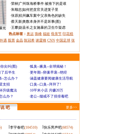
·
荣林
|
广州珠海桥事件:被推下的是谁
·
朱顺忠
|
如何把贪官关进笼子里
·
张原
|
杭州飙车案中父亲角色的缺失
·
蔡天新
|
奥数本身并不是坏事(图)
·
王攀
|
副县长之女施暴的卫生巾疑虑
曝光
热点标签：
奥运
珠峰
福娃
母亲节
印花税
外遇
股票
金晶
陈冠希
谢霆锋
CNN
中国足球
张
你尖叫(图)
·
狐臭--腋臭--全球揭秘！
毁了后半生
·
更年期--卵巢早衰--绝经
--怎么办？
·
涵盖健康要闻健康生活导航
明星支招
·
口臭--口臭--拜拜了!
罩杯升级魔法
·
10平米小店 月赚20万
-怎么办？
·
老公--烟戒不了排排毒吧
说 吧
更多>>
5)
李宇春吧
(104510)
快乐男声吧
(68574)