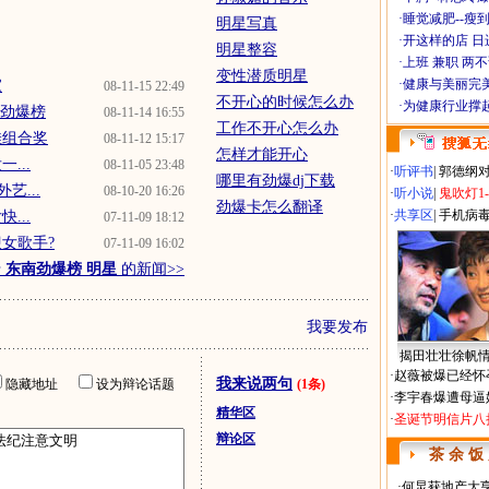
·
睡觉减肥--瘦到
明星写真
·
开这样的店 日进
明星整容
·
上班 兼职 两
变性潜质明星
·
健康与美丽完
家
08-11-15 22:49
不开心的时候怎么办
·
为健康行业撑
南劲爆榜
08-11-14 16:55
工作不开心怎么办
佳组合奖
08-11-12 15:17
怎样才能开心
...
08-11-05 23:48
·
听评书
|
郭德纲
哪里有劲爆dj下载
艺...
08-10-20 16:26
·
听小说
|
鬼吹灯1
劲爆卡怎么翻译
·
共享区
|
手机病
...
07-11-09 18:12
女歌手?
07-11-09 16:02
于
东南劲爆榜 明星
的新闻>>
我要发布
揭田壮壮徐帆
·
赵薇被爆已经怀
我来说两句
隐藏地址
设为辩论话题
(1条)
·
李宇春爆遭母逼
精华区
·
圣诞节明信片八
辩论区
茶 余 饭
·
何炅获地产大亨