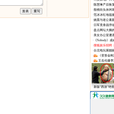
·
陈慧琳产后恢复
·
殷桃街头休闲装
·
范冰冰红地毯
·
姚晨与老公素
·
日军竟拿战俘
·
盘点网坛大腕
·
美女办公室遭
·
《Nobody》
·
搜狐娱乐招聘
·
台北电玩展靓丽Sh
·
《变形金刚
·
王岳伦爆李
新版“西游”绝