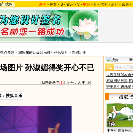
地产
搜狗
新闻
-
体育
-
S
-
娱乐
-
V
-
财经
-
IT
-
汽车
-
房产
-
家居
-
>
热点专题
>
2008东南劲爆音乐排行榜颁奖礼
>
精彩组图
新
现场图片 孙淑媚得奖开心不已
央视质疑29岁市
石首网站被黑
篡
[
我来说两句
(1)
] [字号：
大
中
小
]
宋美龄牛奶洗澡
源：搜狐音乐
中学生乘直升机