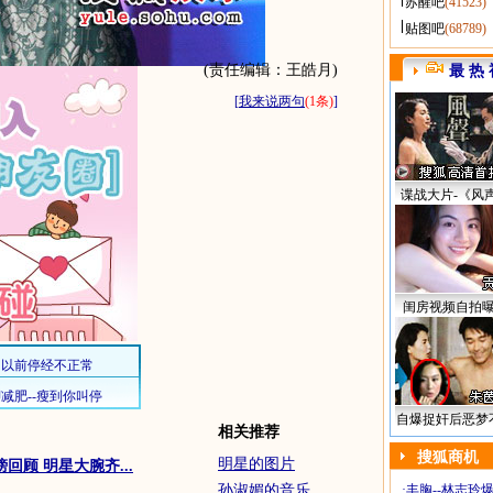
苏醒吧
(41523)
贴图吧
(68789)
(责任编辑：王皓月)
最 热 
[
我来说两句
(1条)
]
谍战大片-《风
闺房视频自拍
自爆捉奸后恶梦
相关推荐
搜狐商机
明星的图片
回顾 明星大腕齐...
孙淑媚的音乐
·
丰胸--林志玲