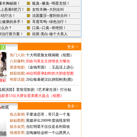
更多>>
热门八卦
|
十大明星脸女模揭晓（组图）
八卦爆料
|
刘欢与美女主持情史大曝光
第壹电影
|
《金钱帝国》：王晶没上进心
精彩组图
|
46位明星孕妇时的大胆造型图
明星话题
|
20位银幕硬汉比拼阳刚美(图)
撞衫
狐观演团】普契尼歌剧《艺术家生涯》打分贴
电影里15位大牌女星美图大盘点（组图）
更多>>
焦点新闻
|
不要迷恋哥，哥只是一个鬼
贴贴图图
|
英媒评出2009年度搞怪发明
娱乐旮旯
|
当红明星不仅仅是名利双收
情感世界
|
后悔嫁给这样一个山西男人