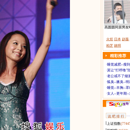
高圆圆同居男友
火炬
日本
赵薇
柏芝
姚明
精彩推荐
·
睡觉减肥--瘦到
·
莫让“打呼噜”
·
老公戒不了烟酒
·
狐臭--腋臭--
·
睡觉--丰胸--
·
女人--更年期-
说 吧 排 行
上证指数
(7744