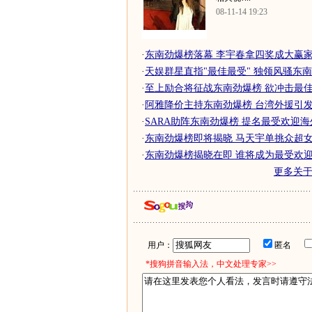
08-11-14 19:23
·
东南劲爆榜落幕 李宇春拿四奖成大赢
·
天娱群星直指"最佳最受" 独领风骚东
·
至上励合将征战东南劲爆榜 欲冲击最
·
阿雅降价主持东南劲爆榜 台湾外援引发一
·
SARA助阵东南劲爆榜 提名最受欢迎海外
·
东南劲爆榜即将揭晓 马天宇单挑众超女快
·
东南劲爆榜揭晓在即 谁将成为最受欢迎
更多关
用户：
匿名
*搜狗拼音输入法，中文处理专家>>