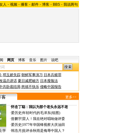
女人
-
视频
-
播客
-
邮件
-
博客
-
BBS
-
我说两句
闻
网页
博客
音乐
图片
说吧
长
邓玉娇失踪
朝鲜军事演习
日本兵赎罪
改温总讲话
夏日减肥秘方
日本瘦脸法
中共卧底结局
慈禧不快乐
侵略中国报告
更多>>
·
怀念丁聪：我以为那个老头永远不老
·
爱历史
|
年轻时代的毛泽东(组图)
·
曾鹏宇
|
雷人！我在绝对唱响做评委
·
爱历史
|
1977年华国锋视察大庆油田
上学
·
韩浩月
|
批评余秋雨是侮辱中国人？