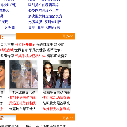
你尖叫(图)
·
吸引异性的秘密武器
3000
·
45岁以前停经不正常
不误！
·
解决脸黄脾虚腰痛良方
美展现！
·
泡脚减肥--瘦到你叫停！
起一片明镜
·
狐臭--腋臭--09新疗法
更多>>
对口相声集
杜拉拉升职记
张震讲故事
红楼梦
-精绝古城
世界名著
平凡的世界
货币战争2
毒杀毒专家
经典手机游游格斗集
福彩3D走势图
情史
李冰冰被爆已婚
揭秘生父离婚内幕
孕
·
揭刘晓庆离婚内幕
·
李幼斌新恋情曝光
婚
·
周迅王艳婆媳相见
·
陆毅爱女照首曝光
折
·
刘嘉玲自曝正造人
·
陈好新男友被曝光
 后
更多>>
喂猕猴桃(图)
·
独家：章子怡带妈妈看电影