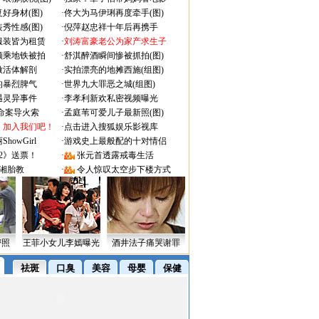
好身材(图)
·
佟大为马伊琍再度牵手(图)
秀性感(图)
·
倪萍赵忠祥十年后再携手
服装皆为租赁
·
刘涛富豪老公为家产求生子
颜乘地铁被拍
·
舒淇醉酒瞬间惨被抓拍(图)
做活体解剖
·
实拍漂亮的地摊西施(组图)
的暴烈脾气
·
世界九大罪恶之城(组图)
遇灵异事件
·
李孝利新欢私密视频曝光
成命案导火索
·
孟庭苇可爱儿子最新照(图)
：加入我们吧！
·
点击进入搜狐娱乐影视库
owGirl
·
游戏史上最般配的十对情侣
2》送票！
·
张元首透露戒毒生活
湘胎教
·
令人惊叹太空步下楼方式
密照
王菲小女儿李嫣曝光
酒井法子痛哭谢罪