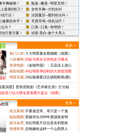
更多>>
热门八卦
|
十大明星脸女模揭晓（组图）
八卦爆料
|
刘欢与美女主持情史大曝光
第壹电影
|
《金钱帝国》：王晶没上进心
精彩组图
|
46位明星孕妇时的大胆造型图
明星话题
|
20位银幕硬汉比拼阳刚美(图)
撞衫
狐观演团】普契尼歌剧《艺术家生涯》打分贴
电影里15位大牌女星美图大盘点（组图）
更多>>
焦点新闻
|
不要迷恋哥，哥只是一个鬼
贴贴图图
|
英媒评出2009年度搞怪发明
娱乐旮旯
|
当红明星不仅仅是名利双收
情感世界
|
后悔嫁给这样一个山西男人