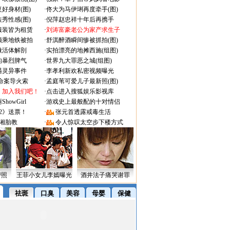
好身材(图)
·
佟大为马伊琍再度牵手(图)
秀性感(图)
·
倪萍赵忠祥十年后再携手
服装皆为租赁
·
刘涛富豪老公为家产求生子
颜乘地铁被拍
·
舒淇醉酒瞬间惨被抓拍(图)
做活体解剖
·
实拍漂亮的地摊西施(组图)
的暴烈脾气
·
世界九大罪恶之城(组图)
遇灵异事件
·
李孝利新欢私密视频曝光
成命案导火索
·
孟庭苇可爱儿子最新照(图)
：加入我们吧！
·
点击进入搜狐娱乐影视库
owGirl
·
游戏史上最般配的十对情侣
2》送票！
·
张元首透露戒毒生活
湘胎教
·
令人惊叹太空步下楼方式
密照
王菲小女儿李嫣曝光
酒井法子痛哭谢罪