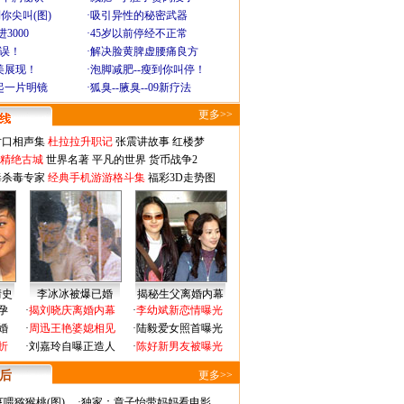
你尖叫(图)
·
吸引异性的秘密武器
3000
·
45岁以前停经不正常
不误！
·
解决脸黄脾虚腰痛良方
美展现！
·
泡脚减肥--瘦到你叫停！
起一片明镜
·
狐臭--腋臭--09新疗法
更多>>
对口相声集
杜拉拉升职记
张震讲故事
红楼梦
-精绝古城
世界名著
平凡的世界
货币战争2
毒杀毒专家
经典手机游游格斗集
福彩3D走势图
情史
李冰冰被爆已婚
揭秘生父离婚内幕
孕
·
揭刘晓庆离婚内幕
·
李幼斌新恋情曝光
婚
·
周迅王艳婆媳相见
·
陆毅爱女照首曝光
折
·
刘嘉玲自曝正造人
·
陈好新男友被曝光
 后
更多>>
喂猕猴桃(图)
·
独家：章子怡带妈妈看电影