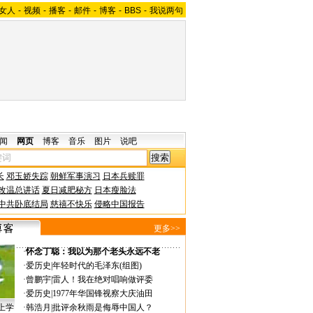
女人
-
视频
-
播客
-
邮件
-
博客
-
BBS
-
我说两句
闻
网页
博客
音乐
图片
说吧
长
邓玉娇失踪
朝鲜军事演习
日本兵赎罪
改温总讲话
夏日减肥秘方
日本瘦脸法
中共卧底结局
慈禧不快乐
侵略中国报告
更多>>
·
怀念丁聪：我以为那个老头永远不老
·
爱历史
|
年轻时代的毛泽东(组图)
·
曾鹏宇
|
雷人！我在绝对唱响做评委
·
爱历史
|
1977年华国锋视察大庆油田
上学
·
韩浩月
|
批评余秋雨是侮辱中国人？