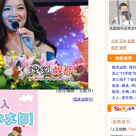
高圆圆同居男友
火炬
日本
赵薇
柏芝
姚明
精彩推荐
·
睡觉减肥--瘦到
·
莫让“打呼噜”
·
老公戒不了烟酒
·
狐臭--腋臭--
(责任编辑：王皓月)
·
睡觉--丰胸--
·
女人--更年期-
[
我来说两句
]
说 吧 排 行
上证指数
(7744