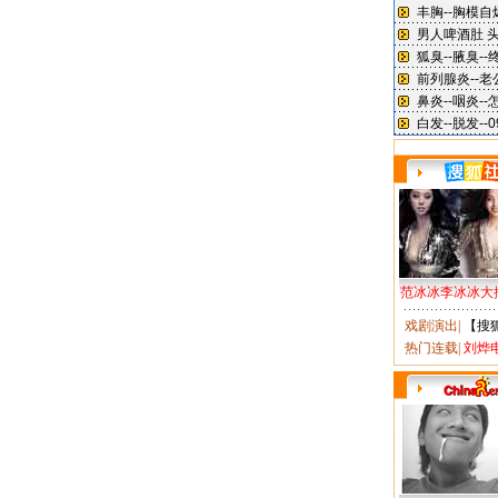
范冰冰李冰冰大
戏剧演出
|
【搜
热门连载
|
刘烨