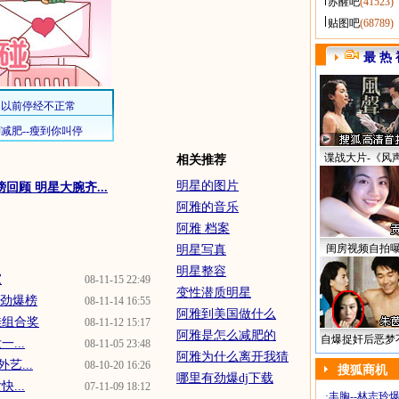
苏醒吧
(41523)
贴图吧
(68789)
最 热 
谍战大片-《风
相关推荐
明星的图片
回顾 明星大腕齐...
阿雅的音乐
阿雅 档案
闺房视频自拍
明星写真
明星整容
家
08-11-15 22:49
变性潜质明星
南劲爆榜
08-11-14 16:55
阿雅到美国做什么
佳组合奖
08-11-12 15:17
阿雅是怎么减肥的
自爆捉奸后恶梦
...
08-11-05 23:48
阿雅为什么离开我猜
艺...
08-10-20 16:26
搜狐商机
哪里有劲爆dj下载
...
07-11-09 18:12
·
丰胸--林志玲