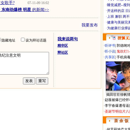
女歌手?
07-11-09 16:02
·
睡觉减肥--瘦到
于
东南劲爆榜 明星
的新闻>>
·
开这样的店 日进
·
上班 兼职 两
·
健康与美丽完
我要发布
·
为健康行业撑
我来说两句
隐藏地址
设为辩论话题
精华区
·
听评书
|
郭德纲
·
听小说
|
鬼吹灯1
辩论区
·
共享区
|
手机病
揭田壮壮徐帆
·
赵薇被爆已经怀
·
李宇春爆遭母逼
·
圣诞节明信片八
茶 余 饭
·
何炅获地产大亨