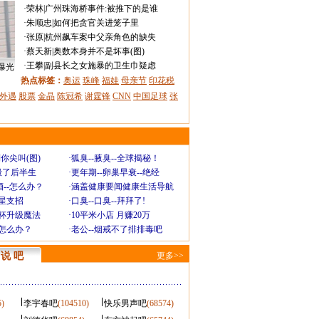
·
荣林
|
广州珠海桥事件:被推下的是谁
·
朱顺忠
|
如何把贪官关进笼子里
·
张原
|
杭州飙车案中父亲角色的缺失
·
蔡天新
|
奥数本身并不是坏事(图)
·
王攀
|
副县长之女施暴的卫生巾疑虑
曝光
热点标签：
奥运
珠峰
福娃
母亲节
印花税
外遇
股票
金晶
陈冠希
谢霆锋
CNN
中国足球
张
你尖叫(图)
·
狐臭--腋臭--全球揭秘！
毁了后半生
·
更年期--卵巢早衰--绝经
--怎么办？
·
涵盖健康要闻健康生活导航
明星支招
·
口臭--口臭--拜拜了!
罩杯升级魔法
·
10平米小店 月赚20万
-怎么办？
·
老公--烟戒不了排排毒吧
说 吧
更多>>
5)
李宇春吧
(104510)
快乐男声吧
(68574)