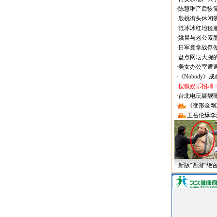
·
陈慧琳产后恢复
·
殷桃街头休闲装
·
范冰冰红地毯
·
姚晨与老公素
·
日军竟拿战俘
·
盘点网坛大腕
·
美女办公室遭
·
《Nobody》
·
搜狐娱乐招聘
·
台北电玩展靓丽Sh
·
《变形金刚
·
王岳伦爆李
新版“西游”绝