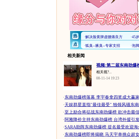
相关新闻
视频:第二届东南劲爆榜
相关视?...
08-11-14 19:23
·
东南劲爆榜落幕 李宇春拿四奖成大赢
·
天娱群星直指"最佳最受" 独领风骚东
·
至上励合将征战东南劲爆榜 欲冲击最
·
阿雅降价主持东南劲爆榜 台湾外援引发一
·
SARA助阵东南劲爆榜 提名最受欢迎海外
·
东南劲爆榜即将揭晓 马天宇单挑众超女快