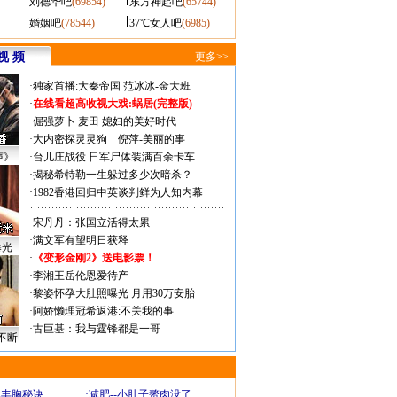
刘德华吧
(69854)
东方神起吧
(65744)
婚姻吧
(78544)
37℃女人吧
(6985)
视 频
更多>>
·
独家首播:大秦帝国
范冰冰-金大班
·
在线看超高收视大戏:
蜗居(完整版)
·
倔强萝卜
麦田
媳妇的美好时代
·
大内密探灵灵狗
倪萍-美丽的事
声》
·
台儿庄战役 日军尸体装满百余卡车
·
揭秘希特勒一生躲过多少次暗杀？
·
1982香港回归中英谈判鲜为人知内幕
·
宋丹丹：张国立活得太累
·
满文军有望明日获释
曝光
·
《变形金刚2》送电影票！
·
李湘王岳伦恩爱待产
·
黎姿怀孕大肚照曝光 月用30万安胎
·
阿娇懒理冠希返港:不关我的事
·
古巨基：我与霆锋都是一哥
不断
爆丰胸秘诀
·
减肥--小肚子赘肉没了