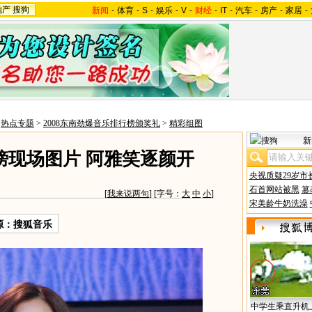
地产
搜狗
新闻
-
体育
-
S
-
娱乐
-
V
-
财经
-
IT
-
汽车
-
房产
-
家居
-
>
热点专题
>
2008东南劲爆音乐排行榜颁奖礼
>
精彩组图
新
榜现场图片 阿雅笑逐颜开
央视质疑29岁市
石首网站被黑
篡
[
我来说两句
] [字号：
大
中
小
]
宋美龄牛奶洗澡
源：搜狐音乐
中学生乘直升机