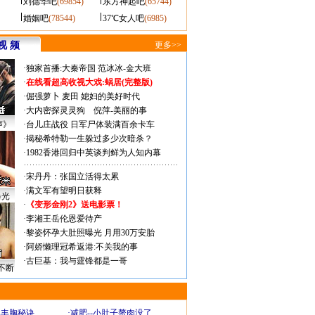
刘德华吧
(69854)
东方神起吧
(65744)
婚姻吧
(78544)
37℃女人吧
(6985)
视 频
更多>>
·
独家首播:大秦帝国
范冰冰-金大班
·
在线看超高收视大戏:
蜗居(完整版)
·
倔强萝卜
麦田
媳妇的美好时代
·
大内密探灵灵狗
倪萍-美丽的事
声》
·
台儿庄战役 日军尸体装满百余卡车
·
揭秘希特勒一生躲过多少次暗杀？
·
1982香港回归中英谈判鲜为人知内幕
·
宋丹丹：张国立活得太累
·
满文军有望明日获释
曝光
·
《变形金刚2》送电影票！
·
李湘王岳伦恩爱待产
·
黎姿怀孕大肚照曝光 月用30万安胎
·
阿娇懒理冠希返港:不关我的事
·
古巨基：我与霆锋都是一哥
不断
爆丰胸秘诀
·
减肥--小肚子赘肉没了