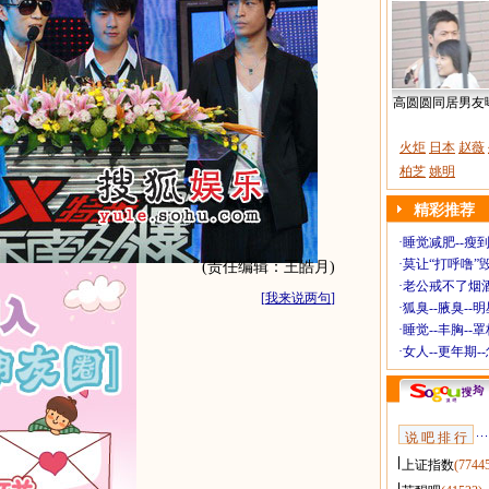
高圆圆同居男友
火炬
日本
赵薇
柏芝
姚明
精彩推荐
·
睡觉减肥--瘦到
·
莫让“打呼噜”
(责任编辑：王皓月)
·
老公戒不了烟酒
[
我来说两句
]
·
狐臭--腋臭--
·
睡觉--丰胸--
·
女人--更年期-
说 吧 排 行
上证指数
(7744