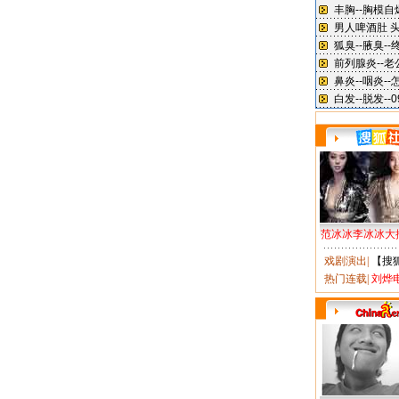
范冰冰李冰冰大
戏剧演出
|
【搜
热门连载
|
刘烨