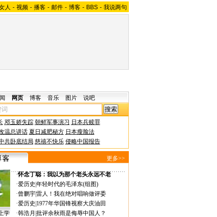
女人
-
视频
-
播客
-
邮件
-
博客
-
BBS
-
我说两句
闻
网页
博客
音乐
图片
说吧
长
邓玉娇失踪
朝鲜军事演习
日本兵赎罪
改温总讲话
夏日减肥秘方
日本瘦脸法
中共卧底结局
慈禧不快乐
侵略中国报告
更多>>
·
怀念丁聪：我以为那个老头永远不老
·
爱历史
|
年轻时代的毛泽东(组图)
·
曾鹏宇
|
雷人！我在绝对唱响做评委
·
爱历史
|
1977年华国锋视察大庆油田
上学
·
韩浩月
|
批评余秋雨是侮辱中国人？