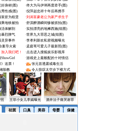
好身材(图)
·
佟大为马伊琍再度牵手(图)
秀性感(图)
·
倪萍赵忠祥十年后再携手
服装皆为租赁
·
刘涛富豪老公为家产求生子
颜乘地铁被拍
·
舒淇醉酒瞬间惨被抓拍(图)
做活体解剖
·
实拍漂亮的地摊西施(组图)
的暴烈脾气
·
世界九大罪恶之城(组图)
遇灵异事件
·
李孝利新欢私密视频曝光
成命案导火索
·
孟庭苇可爱儿子最新照(图)
：加入我们吧！
·
点击进入搜狐娱乐影视库
owGirl
·
游戏史上最般配的十对情侣
2》送票！
·
张元首透露戒毒生活
湘胎教
·
令人惊叹太空步下楼方式
密照
王菲小女儿李嫣曝光
酒井法子痛哭谢罪