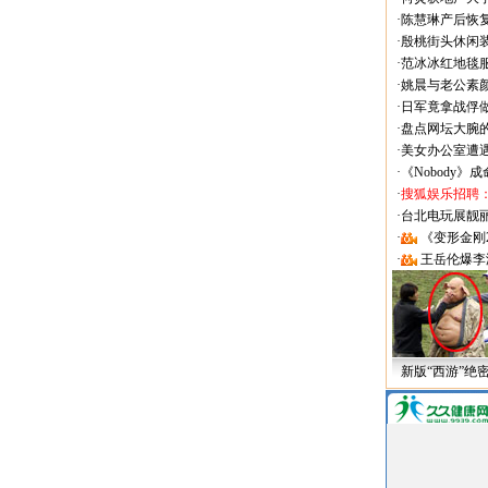
·
陈慧琳产后恢复
·
殷桃街头休闲装
·
范冰冰红地毯
·
姚晨与老公素
·
日军竟拿战俘
·
盘点网坛大腕
·
美女办公室遭
·
《Nobody》
·
搜狐娱乐招聘
·
台北电玩展靓丽Sh
·
《变形金刚
·
王岳伦爆李
新版“西游”绝