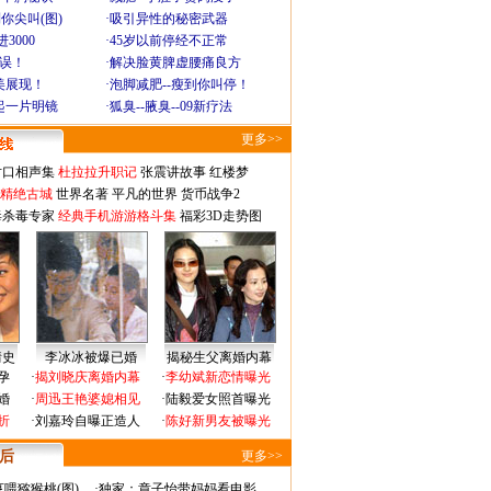
你尖叫(图)
·
吸引异性的秘密武器
3000
·
45岁以前停经不正常
不误！
·
解决脸黄脾虚腰痛良方
美展现！
·
泡脚减肥--瘦到你叫停！
起一片明镜
·
狐臭--腋臭--09新疗法
更多>>
对口相声集
杜拉拉升职记
张震讲故事
红楼梦
-精绝古城
世界名著
平凡的世界
货币战争2
毒杀毒专家
经典手机游游格斗集
福彩3D走势图
情史
李冰冰被爆已婚
揭秘生父离婚内幕
孕
·
揭刘晓庆离婚内幕
·
李幼斌新恋情曝光
婚
·
周迅王艳婆媳相见
·
陆毅爱女照首曝光
折
·
刘嘉玲自曝正造人
·
陈好新男友被曝光
 后
更多>>
喂猕猴桃(图)
·
独家：章子怡带妈妈看电影