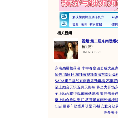
相关新闻
视频:第二届东南劲爆榜
相关视?...
08-11-14 19:23
·
东南劲爆榜落幕 李宇春拿四奖成大赢
·
预告:15日16:30独家视频直播东南劲爆
·
SARA明日征战东南音乐劲爆榜 不惧强敌
·
至上励合无惧五月天影响 将全力开场东南
·
至上励合将征战东南劲爆榜 欲冲击最
·
至上励合委以重任 将开场东南劲爆榜
·
C1超级赛车劲爆秀明星 孙楠安雅分获
更多关