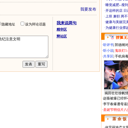
·
睡觉减肥--瘦到
我要发布
·
开这样的店 日进
·
上班 兼职 两
·
健康与美丽完
我来说两句
隐藏地址
设为辩论话题
·
为健康行业撑
精华区
辩论区
·
听评书
|
郭德纲
·
听小说
|
鬼吹灯1
·
共享区
|
手机病
揭田壮壮徐帆
·
赵薇被爆已经怀
·
李宇春爆遭母逼
·
圣诞节明信片八
茶 余 饭
·
何炅获地产大亨