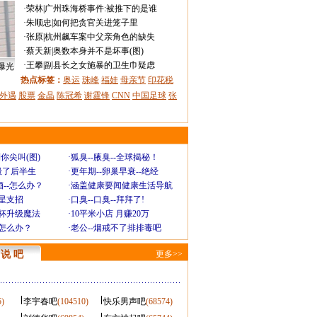
·
荣林
|
广州珠海桥事件:被推下的是谁
·
朱顺忠
|
如何把贪官关进笼子里
·
张原
|
杭州飙车案中父亲角色的缺失
·
蔡天新
|
奥数本身并不是坏事(图)
·
王攀
|
副县长之女施暴的卫生巾疑虑
曝光
热点标签：
奥运
珠峰
福娃
母亲节
印花税
外遇
股票
金晶
陈冠希
谢霆锋
CNN
中国足球
张
你尖叫(图)
·
狐臭--腋臭--全球揭秘！
毁了后半生
·
更年期--卵巢早衰--绝经
--怎么办？
·
涵盖健康要闻健康生活导航
明星支招
·
口臭--口臭--拜拜了!
罩杯升级魔法
·
10平米小店 月赚20万
-怎么办？
·
老公--烟戒不了排排毒吧
说 吧
更多>>
5)
李宇春吧
(104510)
快乐男声吧
(68574)