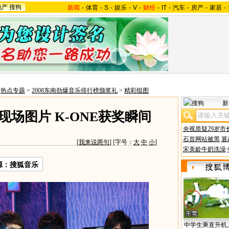
地产
搜狗
新闻
-
体育
-
S
-
娱乐
-
V
-
财经
-
IT
-
汽车
-
房产
-
家居
-
>
热点专题
>
2008东南劲爆音乐排行榜颁奖礼
>
精彩组图
新
现场图片 K-ONE获奖瞬间
央视质疑29岁市
石首网站被黑
篡
[
我来说两句
] [字号：
大
中
小
]
宋美龄牛奶洗澡
源：搜狐音乐
中学生乘直升机