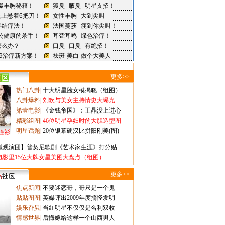
更多>>
热门八卦
|
十大明星脸女模揭晓（组图）
八卦爆料
|
刘欢与美女主持情史大曝光
第壹电影
|
《金钱帝国》：王晶没上进心
精彩组图
|
46位明星孕妇时的大胆造型图
明星话题
|
20位银幕硬汉比拼阳刚美(图)
撞衫
狐观演团】普契尼歌剧《艺术家生涯》打分贴
电影里15位大牌女星美图大盘点（组图）
更多>>
焦点新闻
|
不要迷恋哥，哥只是一个鬼
贴贴图图
|
英媒评出2009年度搞怪发明
娱乐旮旯
|
当红明星不仅仅是名利双收
情感世界
|
后悔嫁给这样一个山西男人