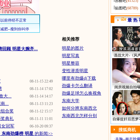
苏醒吧
(41523)
贴图吧
(68789)
最 热 
相关推荐
明星的图片
回顾 明星大腕齐...
谍战大片-《风
明星写真
明星整容
变性潜质明星
哪里有劲爆dj下载
家
08-11-15 22:49
劲爆卡怎么翻译
闺房视频自拍
榜
08-11-14 17:02
劲爆足球怎么换视角
大...
08-11-14 14:17
东南大学
...
08-11-13 11:23
如何分辨东南西北
佳组合奖
08-11-12 15:17
东南西北怎样分别
颁奖典礼
08-11-11 11:01
自爆捉奸后恶梦
男女冠军
06-10-20 09:37
搜狐商机
于
东南劲爆榜 明星
的新闻>>
·
丰胸--林志玲