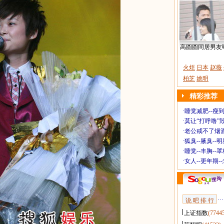
高圆圆同居男友
火炬
日本
赵薇
柏芝
姚明
精彩推荐
·
睡觉减肥--瘦到
·
莫让“打呼噜”
·
老公戒不了烟酒
·
狐臭--腋臭--
·
睡觉--丰胸--
·
女人--更年期-
说 吧 排 行
上证指数
(7744