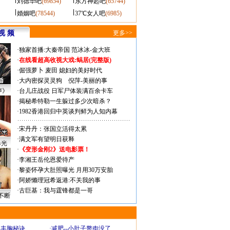
刘德华吧
(69854)
东方神起吧
(65744)
婚姻吧
(78544)
37℃女人吧
(6985)
视 频
更多>>
·
独家首播:大秦帝国
范冰冰-金大班
·
在线看超高收视大戏:
蜗居(完整版)
·
倔强萝卜
麦田
媳妇的美好时代
·
大内密探灵灵狗
倪萍-美丽的事
声》
·
台儿庄战役 日军尸体装满百余卡车
·
揭秘希特勒一生躲过多少次暗杀？
·
1982香港回归中英谈判鲜为人知内幕
·
宋丹丹：张国立活得太累
·
满文军有望明日获释
曝光
·
《变形金刚2》送电影票！
·
李湘王岳伦恩爱待产
·
黎姿怀孕大肚照曝光 月用30万安胎
·
阿娇懒理冠希返港:不关我的事
·
古巨基：我与霆锋都是一哥
不断
爆丰胸秘诀
·
减肥--小肚子赘肉没了