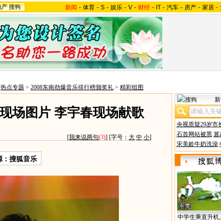
地产
搜狗
新闻
-
体育
-
S
-
娱乐
-
V
-
财经
-
IT
-
汽车
-
房产
-
家居
-
>
热点专题
>
2008东南劲爆音乐排行榜颁奖礼
>
精彩组图
新
榜现场图片 李宇春现场献歌
央视质疑29岁市
石首网站被黑
篡
[
我来说两句
(3)
] [字号：
大
中
小
]
宋美龄牛奶洗澡
源：搜狐音乐
中学生乘直升机