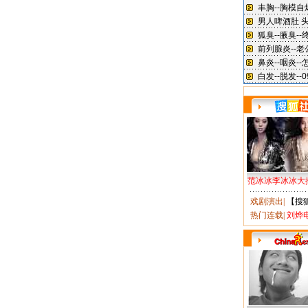
范冰冰李冰冰大
戏剧演出
|
【搜
热门连载
|
刘烨