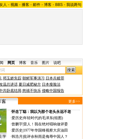
女人
-
视频
-
播客
-
邮件
-
博客
-
BBS
-
我说两句
闻
网页
博客
音乐
图片
说吧
长
邓玉娇失踪
朝鲜军事演习
日本兵赎罪
改温总讲话
夏日减肥秘方
日本瘦脸法
中共卧底结局
慈禧不快乐
侵略中国报告
更多>>
·
怀念丁聪：我以为那个老头永远不老
·
爱历史
|
年轻时代的毛泽东(组图)
·
曾鹏宇
|
雷人！我在绝对唱响做评委
·
爱历史
|
1977年华国锋视察大庆油田
上学
·
韩浩月
|
批评余秋雨是侮辱中国人？