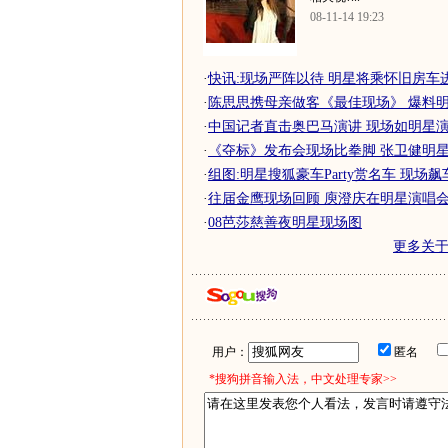
08-11-14 19:23
·
快讯:现场严阵以待 明星将乘怀旧房车
·
陈思思携母亲做客《最佳现场》 爆料明星
·
中国记者直击奥巴马演讲 现场如明星演唱
·
《夺标》发布会现场比拳脚 张卫健明
·
组图:明星搜狐豪车Party赏名车 现场
·
往届金鹰现场回顾 庾澄庆在明星演唱
·
08芭莎慈善夜明星现场图
更多关
用户：
匿名
*搜狗拼音输入法，中文处理专家>>