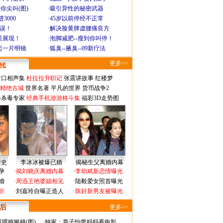
你尖叫(图)
·
吸引异性的秘密武器
3000
·
45岁以前停经不正常
不误！
·
解决脸黄脾虚腰痛良方
美展现！
·
泡脚减肥--瘦到你叫停！
起一片明镜
·
狐臭--腋臭--09新疗法
更多>>
对口相声集
杜拉拉升职记
张震讲故事
红楼梦
-精绝古城
世界名著
平凡的世界
货币战争2
毒杀毒专家
经典手机游游格斗集
福彩3D走势图
情史
李冰冰被爆已婚
揭秘生父离婚内幕
孕
·
揭刘晓庆离婚内幕
·
李幼斌新恋情曝光
婚
·
周迅王艳婆媳相见
·
陆毅爱女照首曝光
折
·
刘嘉玲自曝正造人
·
陈好新男友被曝光
 后
更多>>
喂猕猴桃(图)
·
独家：章子怡带妈妈看电影