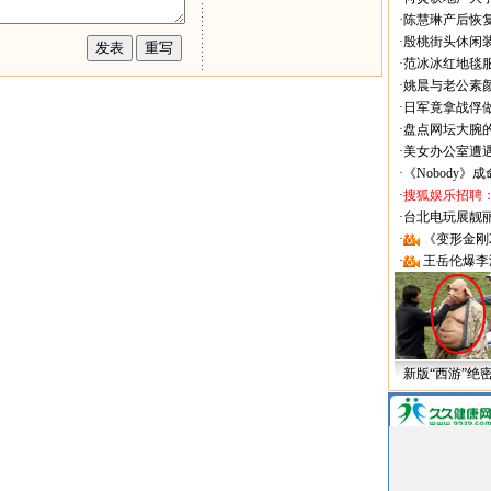
·
陈慧琳产后恢复
·
殷桃街头休闲装
·
范冰冰红地毯
·
姚晨与老公素
·
日军竟拿战俘
·
盘点网坛大腕
·
美女办公室遭
·
《Nobody》
·
搜狐娱乐招聘
·
台北电玩展靓丽Sh
·
《变形金刚
·
王岳伦爆李
新版“西游”绝