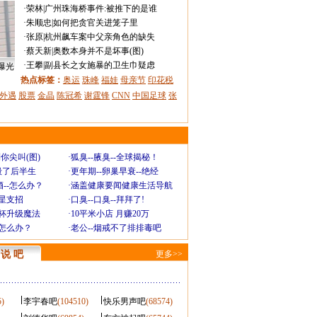
·
荣林
|
广州珠海桥事件:被推下的是谁
·
朱顺忠
|
如何把贪官关进笼子里
·
张原
|
杭州飙车案中父亲角色的缺失
·
蔡天新
|
奥数本身并不是坏事(图)
·
王攀
|
副县长之女施暴的卫生巾疑虑
曝光
热点标签：
奥运
珠峰
福娃
母亲节
印花税
外遇
股票
金晶
陈冠希
谢霆锋
CNN
中国足球
张
你尖叫(图)
·
狐臭--腋臭--全球揭秘！
毁了后半生
·
更年期--卵巢早衰--绝经
--怎么办？
·
涵盖健康要闻健康生活导航
明星支招
·
口臭--口臭--拜拜了!
罩杯升级魔法
·
10平米小店 月赚20万
-怎么办？
·
老公--烟戒不了排排毒吧
说 吧
更多>>
5)
李宇春吧
(104510)
快乐男声吧
(68574)