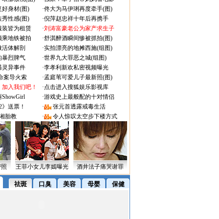
好身材(图)
·
佟大为马伊琍再度牵手(图)
秀性感(图)
·
倪萍赵忠祥十年后再携手
服装皆为租赁
·
刘涛富豪老公为家产求生子
颜乘地铁被拍
·
舒淇醉酒瞬间惨被抓拍(图)
做活体解剖
·
实拍漂亮的地摊西施(组图)
的暴烈脾气
·
世界九大罪恶之城(组图)
遇灵异事件
·
李孝利新欢私密视频曝光
成命案导火索
·
孟庭苇可爱儿子最新照(图)
：加入我们吧！
·
点击进入搜狐娱乐影视库
owGirl
·
游戏史上最般配的十对情侣
2》送票！
·
张元首透露戒毒生活
湘胎教
·
令人惊叹太空步下楼方式
密照
王菲小女儿李嫣曝光
酒井法子痛哭谢罪