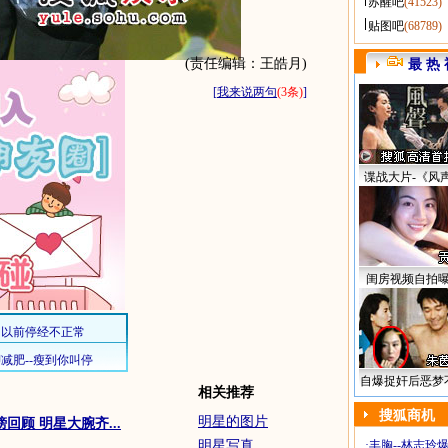
苏醒吧
(41523)
贴图吧
(68789)
(责任编辑：王皓月)
最 热 
[
我来说两句
(3条)
]
谍战大片-《风
闺房视频自拍
自爆捉奸后恶梦
相关推荐
搜狐商机
明星的图片
回顾 明星大腕齐...
明星写真
·
丰胸--林志玲