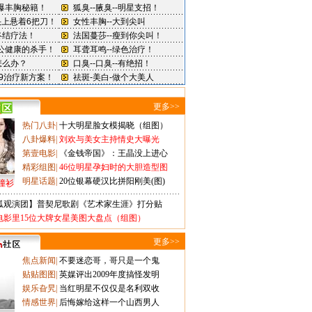
更多>>
热门八卦
|
十大明星脸女模揭晓（组图）
八卦爆料
|
刘欢与美女主持情史大曝光
第壹电影
|
《金钱帝国》：王晶没上进心
精彩组图
|
46位明星孕妇时的大胆造型图
明星话题
|
20位银幕硬汉比拼阳刚美(图)
撞衫
狐观演团】普契尼歌剧《艺术家生涯》打分贴
电影里15位大牌女星美图大盘点（组图）
更多>>
焦点新闻
|
不要迷恋哥，哥只是一个鬼
贴贴图图
|
英媒评出2009年度搞怪发明
娱乐旮旯
|
当红明星不仅仅是名利双收
情感世界
|
后悔嫁给这样一个山西男人