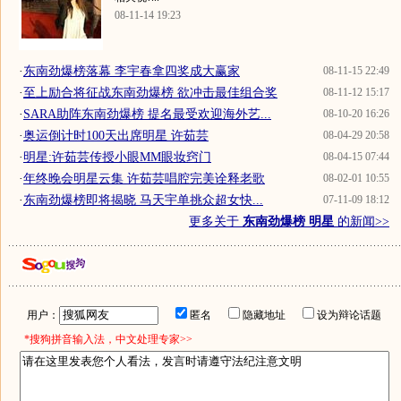
08-11-14 19:23
·
东南劲爆榜落幕 李宇春拿四奖成大赢家
08-11-15 22:49
·
至上励合将征战东南劲爆榜 欲冲击最佳组合奖
08-11-12 15:17
·
SARA助阵东南劲爆榜 提名最受欢迎海外艺...
08-10-20 16:26
·
奥运倒计时100天出席明星 许茹芸
08-04-29 20:58
·
明星:许茹芸传授小眼MM眼妆窍门
08-04-15 07:44
·
年终晚会明星云集 许茹芸唱腔完美诠释老歌
08-02-01 10:55
·
东南劲爆榜即将揭晓 马天宇单挑众超女快...
07-11-09 18:12
更多关于
东南劲爆榜 明星
的新闻>>
用户：
匿名
隐藏地址
设为辩论话题
*搜狗拼音输入法，中文处理专家>>