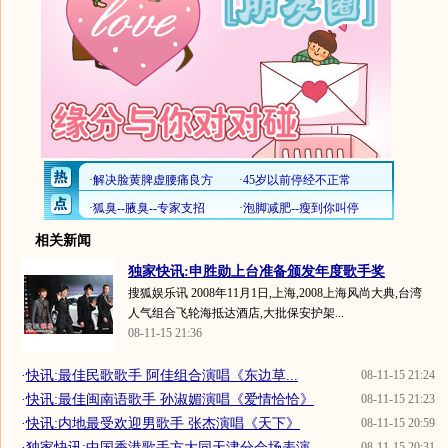
相关新闻
独家快讯:申胜勋上台准备颁发年度歌手奖
搜狐娱乐讯 2008年11月1日,上海,2008上海风尚大典,台湾
人气组合飞轮海抵达酒店,大批保安护架...
08-11-15 21:36
·
快讯:最佳民歌歌手 阿佳组合演唱《东边草...
08-11-15 21:24
·
快讯:最佳闽南语歌手 孙淑媚演唱《爱情恰恰》
08-11-15 21:23
·
快讯:内地最受欢迎男歌手 张杰演唱《天下》
08-11-15 20:59
·
独家快讯:中国香港歌手方大同天津分会场表演
08-11-15 20:31