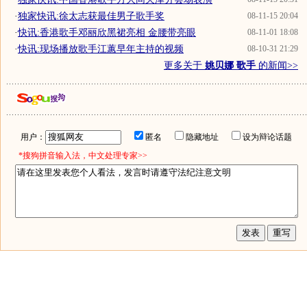
·
独家快讯:徐太志获最佳男子歌手奖
08-11-15 20:04
·
快讯:香港歌手邓丽欣黑裙亮相 金腰带亮眼
08-11-01 18:08
·
快讯:现场播放歌手江蕙早年主持的视频
08-10-31 21:29
更多关于
姚贝娜 歌手
的新闻>>
用户：
匿名
隐藏地址
设为辩论话题
*搜狗拼音输入法，中文处理专家>>