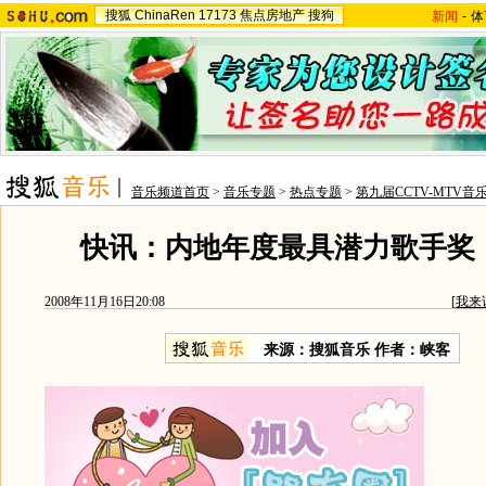
搜狐
ChinaRen
17173
焦点房地产
搜狗
新闻
-
体
音乐频道首页
>
音乐专题
>
热点专题
>
第九届CCTV-MTV音
快讯：内地年度最具潜力歌手奖
2008年11月16日20:08
[
我来
来源：搜狐音乐 作者：峡客