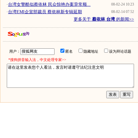
·
台湾女警酷似蔡依林 民众惊艳办案异常顺...
08-02-24 10:23
·
台湾EMI企宣部裁员 蔡依林新专辑延期
08-02-14 07:52
更多关于
蔡依林 台湾
的新闻>>
用户：
匿名
隐藏地址
设为辩论话题
*搜狗拼音输入法，中文处理专家>>