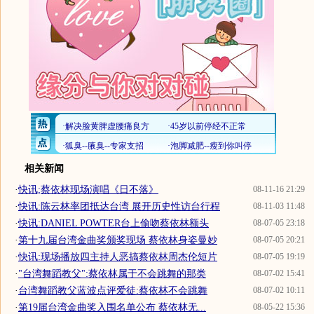
相关新闻
·
快讯;蔡依林现场演唱《日不落》
08-11-16 21:29
·
快讯:陈云林率团抵达台湾 展开历史性访台行程
08-11-03 11:48
·
快讯:DANIEL POWTER台上偷吻蔡依林额头
08-07-05 23:18
·
第十九届台湾金曲奖颁奖现场 蔡依林身姿曼妙
08-07-05 20:21
·
快讯:现场播放四主持人恶搞蔡依林周杰伦短片
08-07-05 19:19
·
"台湾舞蹈教父":蔡依林属于不会跳舞的那类
08-07-02 15:41
·
台湾舞蹈教父蓝波点评爱徒:蔡依林不会跳舞
08-07-02 10:11
·
第19届台湾金曲奖入围名单公布 蔡依林无...
08-05-22 15:36