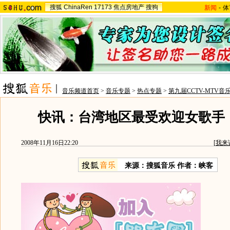
搜狐
ChinaRen
17173
焦点房地产
搜狗
新闻
-
体
音乐频道首页
>
音乐专题
>
热点专题
>
第九届CCTV-MTV音
快讯：台湾地区最受欢迎女歌手
2008年11月16日22:20
[
我来
来源：搜狐音乐 作者：峡客