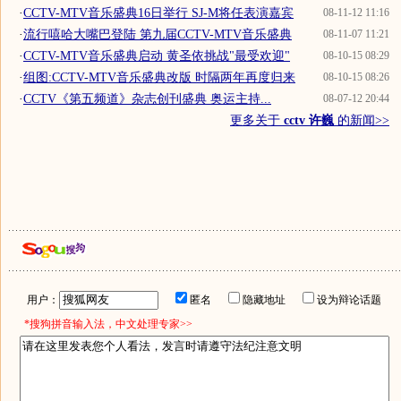
·
CCTV-MTV音乐盛典16日举行 SJ-M将任表演嘉宾
08-11-12 11:16
·
流行嘻哈大嘴巴登陆 第九届CCTV-MTV音乐盛典
08-11-07 11:21
·
CCTV-MTV音乐盛典启动 黄圣依挑战"最受欢迎"
08-10-15 08:29
·
组图:CCTV-MTV音乐盛典改版 时隔两年再度归来
08-10-15 08:26
·
CCTV《第五频道》杂志创刊盛典 奥运主持...
08-07-12 20:44
更多关于
cctv 许巍
的新闻>>
用户：
匿名
隐藏地址
设为辩论话题
*搜狗拼音输入法，中文处理专家>>