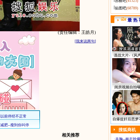
苏醒吧
(41523)
贴图吧
(68789)
最 热 
(责任编辑：王皓月)
[
我来说两句
]
谍战大片-《风
闺房视频自拍
自爆捉奸后恶梦
搜狐商机
相关推荐
·
丰胸--林志玲