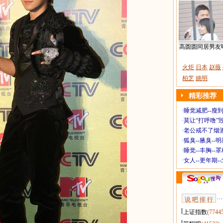
高圆圆同居男友
火炬
日本
赵薇
柏芝
姚明
精彩推荐
·
睡觉减肥--瘦到
·
莫让“打呼噜”
·
老公戒不了烟酒
·
狐臭--腋臭--
·
睡觉--丰胸--
·
女人--更年期-
说 吧 排 行
上证指数
(7744