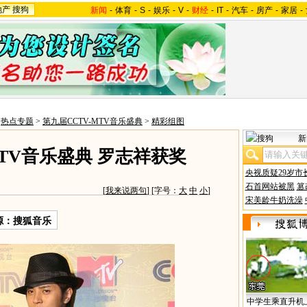
地产
搜狗
新闻
-
体育
-
S
-
娱乐
-
V
-
财经
-
IT
-
汽车
-
房产
-
家居
-
>
热点专题
>
第九届CCTV-MTV音乐盛典
>
精彩组图
新
MTV音乐盛典 罗志祥获奖
央视质疑29岁市
石首网站被黑
篡
[
我来说两句
] [字号：
大
中
小
]
宋美龄牛奶洗澡
源：搜狐音乐
中学生乘直升机