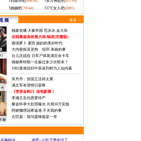
刘德华吧
(69854)
东方神起吧
(65744)
婚姻吧
(78544)
37℃女人吧
(6985)
视 频
更多>>
·
独家首播:大秦帝国
范冰冰-金大班
·
在线看超高收视大戏:
蜗居(完整版)
·
倔强萝卜
麦田
媳妇的美好时代
·
大内密探灵灵狗
倪萍-美丽的事
声》
·
台儿庄战役 日军尸体装满百余卡车
·
揭秘希特勒一生躲过多少次暗杀？
·
1982香港回归中英谈判鲜为人知内幕
·
宋丹丹：张国立活得太累
·
满文军有望明日获释
曝光
·
《变形金刚2》送电影票！
·
李湘王岳伦恩爱待产
·
黎姿怀孕大肚照曝光 月用30万安胎
·
阿娇懒理冠希返港:不关我的事
·
古巨基：我与霆锋都是一哥
不断
爆丰胸秘诀
·
减肥--小肚子赘肉没了