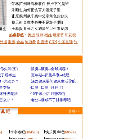
·
荣林
|
广州珠海桥事件:被推下的是谁
·
朱顺忠
|
如何把贪官关进笼子里
·
张原
|
杭州飙车案中父亲角色的缺失
·
蔡天新
|
奥数本身并不是坏事(图)
·
王攀
|
副县长之女施暴的卫生巾疑虑
曝光
热点标签：
奥运
珠峰
福娃
母亲节
印花税
外遇
股票
金晶
陈冠希
谢霆锋
CNN
中国足球
张
你尖叫(图)
·
狐臭--腋臭--全球揭秘！
毁了后半生
·
更年期--卵巢早衰--绝经
--怎么办？
·
涵盖健康要闻健康生活导航
明星支招
·
口臭--口臭--拜拜了!
罩杯升级魔法
·
10平米小店 月赚20万
-怎么办？
·
老公--烟戒不了排排毒吧
说 吧
更多>>
5)
李宇春吧
(104510)
快乐男声吧
(68574)