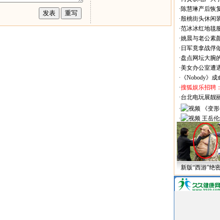
·
陈慧琳产后恢复
·
殷桃街头休闲装
·
范冰冰红地毯
·
姚晨与老公素
·
日军竟拿战俘
·
盘点网坛大腕
·
美女办公室遭
·
《Nobody》
·
搜狐娱乐招聘
·
台北电玩展靓丽Sh
·
《变形
·
王岳伦
新版“西游”绝