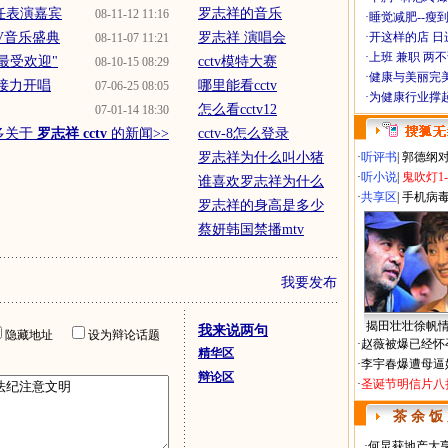
将任表演嘉宾
罗志祥的音乐
08-11-12 11:16
·
睡觉减肥--瘦到
V音乐盛典
罗志祥 演唱会
·
开这样的店 日进
08-11-07 11:21
·
上班 兼职 两
"最受欢迎"
cctv模特大赛
08-10-15 08:29
·
健康与美丽完
接力开唱
哪里能看cctv
07-06-25 08:05
·
为健康行业撑
怎么看cctv12
07-01-14 18:30
多关于
罗志祥 cctv
的新闻>>
cctv-8怎么登录
罗志祥为什么叫小猪
·
听评书
|
郭德纲
·
听小说
|
鬼吹灯1
谁喜欢罗志祥为什么
·
共享区
|
手机病
罗志祥的身高是多少
蔡妍韩国禁播mtv
我要发布
揭田壮壮徐帆
我来说两句
隐藏地址
设为辩论话题
·
赵薇被爆已经怀
精华区
·
李宇春爆遭母逼
辩论区
·
圣诞节明信片八
茶 余 饭
·
何炅获地产大亨