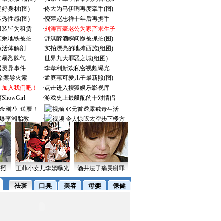
好身材(图)
·
佟大为马伊琍再度牵手(图)
秀性感(图)
·
倪萍赵忠祥十年后再携手
服装皆为租赁
·
刘涛富豪老公为家产求生子
颜乘地铁被拍
·
舒淇醉酒瞬间惨被抓拍(图)
做活体解剖
·
实拍漂亮的地摊西施(组图)
的暴烈脾气
·
世界九大罪恶之城(组图)
遇灵异事件
·
李孝利新欢私密视频曝光
成命案导火索
·
孟庭苇可爱儿子最新照(图)
：加入我们吧！
·
点击进入搜狐娱乐影视库
owGirl
·
游戏史上最般配的十对情侣
金刚2》送票！
·
张元首透露戒毒生活
爆李湘胎教
·
令人惊叹太空步下楼方
式
密照
王菲小女儿李嫣曝光
酒井法子痛哭谢罪