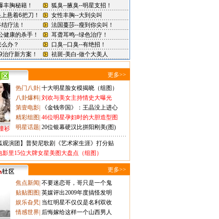
更多>>
热门八卦
|
十大明星脸女模揭晓（组图）
八卦爆料
|
刘欢与美女主持情史大曝光
第壹电影
|
《金钱帝国》：王晶没上进心
精彩组图
|
46位明星孕妇时的大胆造型图
明星话题
|
20位银幕硬汉比拼阳刚美(图)
撞衫
狐观演团】普契尼歌剧《艺术家生涯》打分贴
电影里15位大牌女星美图大盘点（组图）
更多>>
焦点新闻
|
不要迷恋哥，哥只是一个鬼
贴贴图图
|
英媒评出2009年度搞怪发明
娱乐旮旯
|
当红明星不仅仅是名利双收
情感世界
|
后悔嫁给这样一个山西男人