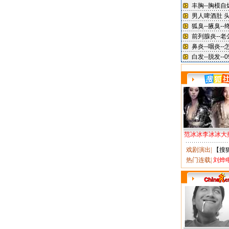
范冰冰李冰冰大
戏剧演出
|
【搜
热门连载
|
刘烨