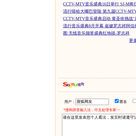
·
CCTV-MTV音乐盛典16日举行 SJ-M
·
流行嘻哈大嘴巴登陆 第九届CCTV-MT
·
CCTV-MTV音乐盛典启动 黄圣依挑战
·
流行音乐盛典8月开幕 崔健罗志祥阿信
·
图:无线音乐颁奖盛典红地毯-罗志祥
更
用户：
匿名
*搜狗拼音输入法，中文处理专家>>