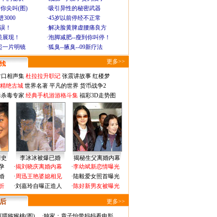
你尖叫(图)
·
吸引异性的秘密武器
3000
·
45岁以前停经不正常
不误！
·
解决脸黄脾虚腰痛良方
美展现！
·
泡脚减肥--瘦到你叫停！
起一片明镜
·
狐臭--腋臭--09新疗法
更多>>
对口相声集
杜拉拉升职记
张震讲故事
红楼梦
-精绝古城
世界名著
平凡的世界
货币战争2
毒杀毒专家
经典手机游游格斗集
福彩3D走势图
情史
李冰冰被爆已婚
揭秘生父离婚内幕
孕
·
揭刘晓庆离婚内幕
·
李幼斌新恋情曝光
婚
·
周迅王艳婆媳相见
·
陆毅爱女照首曝光
折
·
刘嘉玲自曝正造人
·
陈好新男友被曝光
 后
更多>>
喂猕猴桃(图)
·
独家：章子怡带妈妈看电影