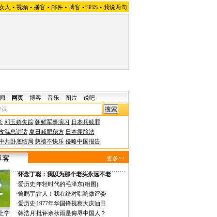
女人
-
视频
-
播客
-
邮件
-
博客
-
BBS
-
我说两句
闻
网页
博客
音乐
图片
说吧
长
邓玉娇失踪
朝鲜军事演习
日本兵赎罪
改温总讲话
夏日减肥秘方
日本瘦脸法
中共卧底结局
慈禧不快乐
侵略中国报告
更多>>
·
怀念丁聪：我以为那个老头永远不老
·
爱历史
|
年轻时代的毛泽东(组图)
·
曾鹏宇
|
雷人！我在绝对唱响做评委
·
爱历史
|
1977年华国锋视察大庆油田
上学
·
韩浩月
|
批评余秋雨是侮辱中国人？