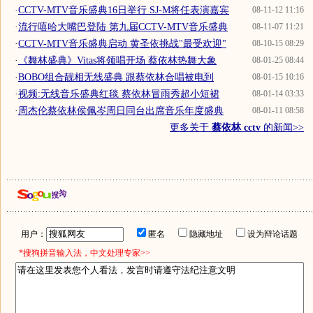
·
CCTV-MTV音乐盛典16日举行 SJ-M将任表演嘉宾
08-11-12 11:16
·
流行嘻哈大嘴巴登陆 第九届CCTV-MTV音乐盛典
08-11-07 11:21
·
CCTV-MTV音乐盛典启动 黄圣依挑战"最受欢迎"
08-10-15 08:29
·
《舞林盛典》Vitas将领唱开场 蔡依林热舞大象
08-01-25 08:44
·
BOBO组合靓相无线盛典 跟蔡依林合唱被电到
08-01-15 10:16
·
视频:无线音乐盛典红毯 蔡依林冒雨秀超小短裙
08-01-14 03:33
·
周杰伦蔡依林侯佩岑周日同台出席音乐年度盛典
08-01-11 08:58
更多关于
蔡依林 cctv
的新闻>>
用户：
匿名
隐藏地址
设为辩论话题
*搜狗拼音输入法，中文处理专家>>