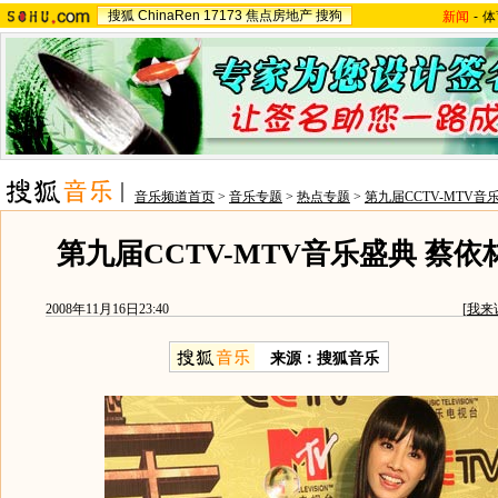
搜狐
ChinaRen
17173
焦点房地产
搜狗
新闻
-
体
音乐频道首页
>
音乐专题
>
热点专题
>
第九届CCTV-MTV音
第九届CCTV-MTV音乐盛典 蔡
2008年11月16日23:40
[
我来
来源：搜狐音乐