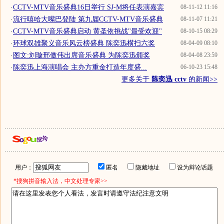
·
CCTV-MTV音乐盛典16日举行 SJ-M将任表演嘉宾
08-11-12 11:16
·
流行嘻哈大嘴巴登陆 第九届CCTV-MTV音乐盛典
08-11-07 11:21
·
CCTV-MTV音乐盛典启动 黄圣依挑战"最受欢迎"
08-10-15 08:29
·
环球双雄聚义音乐风云榜盛典 陈奕迅横扫六奖
08-04-09 08:10
·
图文:刘璇邢傲伟出席音乐盛典 为陈奕迅颁奖
08-04-08 23:59
·
陈奕迅上海演唱会 主办方重金打造年度盛...
06-10-23 15:48
更多关于
陈奕迅 cctv
的新闻>>
用户：
匿名
隐藏地址
设为辩论话题
*搜狗拼音输入法，中文处理专家>>