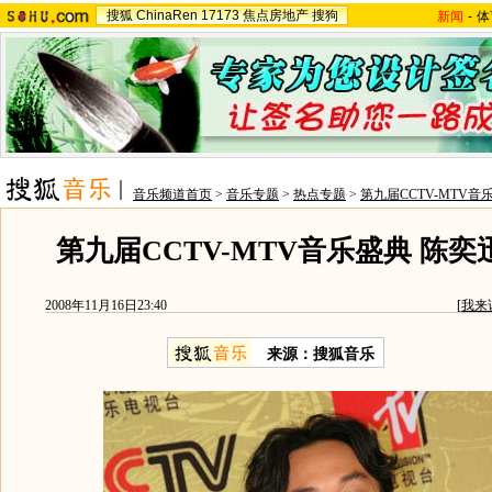
搜狐
ChinaRen
17173
焦点房地产
搜狗
新闻
-
体
音乐频道首页
>
音乐专题
>
热点专题
>
第九届CCTV-MTV音
第九届CCTV-MTV音乐盛典 陈
2008年11月16日23:40
[
我来
来源：搜狐音乐