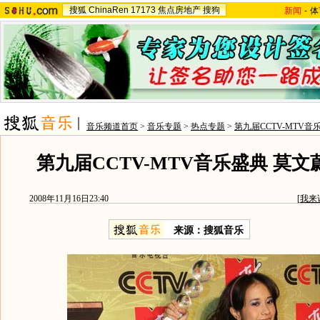
搜狐
ChinaRen
17173
焦点房地产
搜狗
新闻
-
体
音乐频道首页
>
音乐专题
>
热点专题
>
第九届CCTV-MTV音
第九届CCTV-MTV音乐盛典 莫
2008年11月16日23:40
[
我来
来源：搜狐音乐