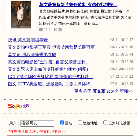
莫文蔚筹备新片兼任监制 有信心找到投...
莫文蔚接拍新片,并将担任监制. 莫文蔚最近忙于筹备一个
以长跑选手为蓝本的剧本,她说:"我会做演员和监制,为了演
出这部片,之前已开始跑山、做运动...
08-11-14 10:30
·
快讯:莫文蔚演唱串烧
08-11-16 22:17
·
莫文蔚拍电影演王军霞 坦言父亲曾是长跑冠军
08-11-16 09:16
·
莫文蔚:用心演绎香艳女郎
08-11-16 03:44
·
莫文蔚拍电影扮"王军霞" 自言父亲曾是长...
08-11-15 15:26
·
莫文蔚双人床上如何演绎妩媚勾魂女(组图)
08-11-06 17:09
·
CCTV播31场欧洲杯比赛 普拉蒂尼带奖杯赴...
07-12-11 04:22
·
图文:CCTV奥运舵手选拔活动 白蓉手捧奖杯
07-01-10 18:13
更多关于
莫文蔚 cctv
的新闻>>
用户：
匿名
隐藏地址
设为辩论话题
*搜狗拼音输入法，中文处理专家>>