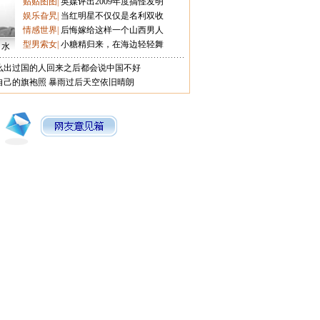
贴贴图图
|
英媒评出2009年度搞怪发明
娱乐旮旯
|
当红明星不仅仅是名利双收
情感世界
|
后悔嫁给这样一个山西男人
型男索女
|
小糖精归来，在海边轻轻舞
口水
么出过国的人回来之后都会说中国不好
自己的旗袍照
暴雨过后天空依旧晴朗