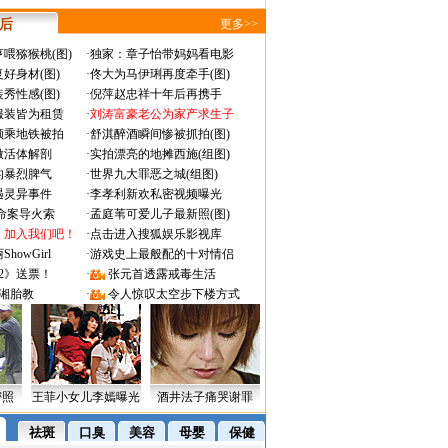
 后
更多>>
喂猕猴桃(图)
·
独家：章子怡带妈妈看电影
好身材(图)
·
佟大为马伊琍再度牵手(图)
秀性感(图)
·
倪萍赵忠祥十年后再携手
服装皆为租赁
·
刘涛富豪老公为家产求生子
颜乘地铁被拍
·
舒淇醉酒瞬间惨被抓拍(图)
做活体解剖
·
实拍漂亮的地摊西施(组图)
的暴烈脾气
·
世界九大罪恶之城(组图)
遇灵异事件
·
李孝利新欢私密视频曝光
成命案导火索
·
孟庭苇可爱儿子最新照(图)
：加入我们吧！
·
点击进入搜狐娱乐影视库
owGirl
·
游戏史上最般配的十对情侣
2》送票！
·
张元首透露戒毒生活
湘胎教
·
令人惊叹太空步下楼方式
密照
王菲小女儿李嫣曝光
酒井法子痛哭谢罪