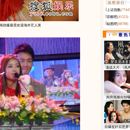
说 吧 排 行
上证指数
(7744
苏醒吧
(41523)
贴图吧
(68789)
东南劲爆最受欢迎海外艺人奖
最 热 
谍战大片-《风
闺房视频自拍
自爆捉奸后恶梦