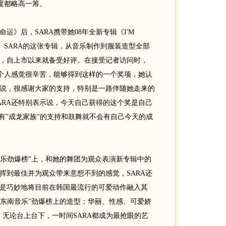
度都略高一筹。
》后，SARA携带她08年全新专辑《I'M
。SARA的这张专辑，从音乐制作到服装造型全部
，自上市以来就备受好评。在接受记者访问时，
一个人感觉很辛苦，能够得到这样的一个奖项，她认
说，很感谢大家的支持，特别是一路伴随她走来的
ARA还特别表示说，今天自己获得的这个奖是自己
有"成龙家族"的支持和鼓舞就不会有自己今天的成
乐劲爆榜”上，和她的舞团为观众表演新专辑中的
挥到最佳并为观众带来意想不到的感觉，SARA还
是巧妙地将目前在韩国最流行的可爱动作融入其
“东南音乐”劲爆榜上的造型：华丽、性感、可爱娇
托，无论台上台下，一时间SARA都成为最抢眼的艺