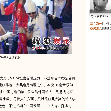
每天在吞别人
漂在海外
|
为什
型男索女
|
晒晒
SARA现场表演
奖，SARA坦言备感压力，不过综合本次提名明
A能获得这一大奖也是情理之中。本次“东南音乐劲
完全由中国打造的第一位全能韩国艺人，又是成龙家
不容小觑。尽管人气方面，跟以往获此大奖的艺人李
有逊色，不过长期在中国发展，一个人奋力拼搏的