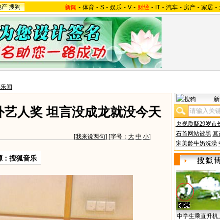
地产
搜狗
新闻
-
体育
-
S
-
娱乐
-
V
-
财经
-
IT
-
汽车
-
房产
-
家居
-
韩乐闻
新
外艺人奖 坦言没成龙就没今天
央视质疑29岁市
石首网站被黑
篡
[
我来说两句
] [字号：
大
中
小
]
宋美龄牛奶洗澡
源：搜狐音乐
中学生乘直升机