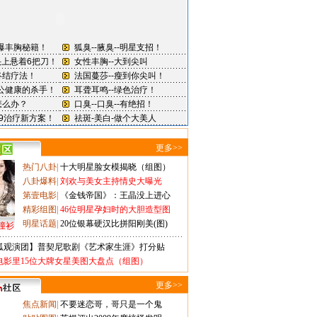
更多>>
热门八卦
|
十大明星脸女模揭晓（组图）
八卦爆料
|
刘欢与美女主持情史大曝光
第壹电影
|
《金钱帝国》：王晶没上进心
精彩组图
|
46位明星孕妇时的大胆造型图
明星话题
|
20位银幕硬汉比拼阳刚美(图)
撞衫
狐观演团】普契尼歌剧《艺术家生涯》打分贴
电影里15位大牌女星美图大盘点（组图）
更多>>
焦点新闻
|
不要迷恋哥，哥只是一个鬼