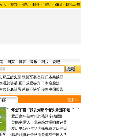
女人
-
视频
-
播客
-
邮件
-
博客
-
BBS
-
我说两句
闻
网页
博客
音乐
图片
说吧
长
邓玉娇失踪
朝鲜军事演习
日本兵赎罪
改温总讲话
夏日减肥秘方
日本瘦脸法
中共卧底结局
慈禧不快乐
侵略中国报告
更多>>
·
怀念丁聪：我以为那个老头永远不老
·
爱历史
|
年轻时代的毛泽东(组图)
·
曾鹏宇
|
雷人！我在绝对唱响做评委
·
爱历史
|
1977年华国锋视察大庆油田
上学
·
韩浩月
|
批评余秋雨是侮辱中国人？