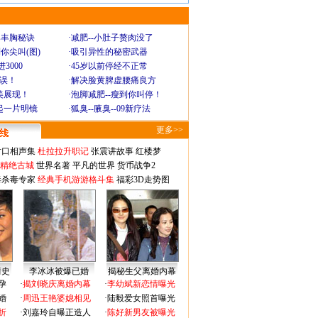
爆丰胸秘诀
·
减肥--小肚子赘肉没了
你尖叫(图)
·
吸引异性的秘密武器
3000
·
45岁以前停经不正常
不误！
·
解决脸黄脾虚腰痛良方
美展现！
·
泡脚减肥--瘦到你叫停！
起一片明镜
·
狐臭--腋臭--09新疗法
更多>>
对口相声集
杜拉拉升职记
张震讲故事
红楼梦
-精绝古城
世界名著
平凡的世界
货币战争2
毒杀毒专家
经典手机游游格斗集
福彩3D走势图
情史
李冰冰被爆已婚
揭秘生父离婚内幕
孕
·
揭刘晓庆离婚内幕
·
李幼斌新恋情曝光
婚
·
周迅王艳婆媳相见
·
陆毅爱女照首曝光
折
·
刘嘉玲自曝正造人
·
陈好新男友被曝光