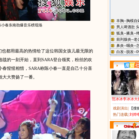
与陈小春东南劲爆音乐榜现场
们也都用最高的热情给了这位韩国女孩儿最无限的
地毯的一刻开始，直到SARA登台领奖，粉丝的欢
小春惺惺相惜，SARA称陈小春一直是自己十分喜
美貌大大赞扬了一番。
范冰冰李冰冰大
戏剧演出
|
【搜
热门连载
|
刘烨