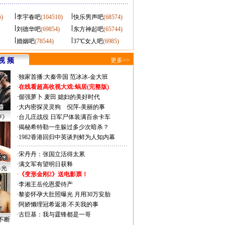
5)
李宇春吧
(104510)
快乐男声吧
(68574)
刘德华吧
(69854)
东方神起吧
(65744)
婚姻吧
(78544)
37℃女人吧
(6985)
视 频
更多>>
·
独家首播:大秦帝国
范冰冰-金大班
·
在线看超高收视大戏:
蜗居(完整版)
·
倔强萝卜
麦田
媳妇的美好时代
·
大内密探灵灵狗
倪萍-美丽的事
声》
·
台儿庄战役 日军尸体装满百余卡车
·
揭秘希特勒一生躲过多少次暗杀？
·
1982香港回归中英谈判鲜为人知内幕
·
宋丹丹：张国立活得太累
·
满文军有望明日获释
曝光
·
《变形金刚2》送电影票！
·
李湘王岳伦恩爱待产
·
黎姿怀孕大肚照曝光 月用30万安胎
·
阿娇懒理冠希返港:不关我的事
·
古巨基：我与霆锋都是一哥
不断