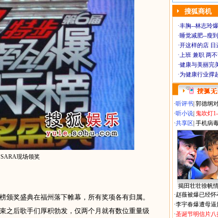
搜狐商机
·
丰胸--林志玲
·
睡觉减肥--瘦到
·
开这样的店 日进
·
上班 兼职 两
·
健康与美丽完
·
为健康行业撑
·
听评书
|
郭德纲
·
听小说
|
鬼吹灯1
·
共享区
|
手机病
SARA现场领奖
揭田壮壮徐帆
·
赵薇被爆已经怀
榜颁奖盛典在福州落下帷幕，所有奖项各有归属。
·
李宇春爆遭母逼
束之后歌手们厚积勃发，仅两个月就有数位重量级
·
圣诞节明信片八