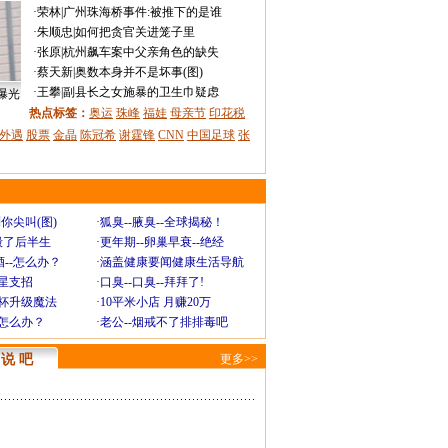
·
荣林
|
广州珠海桥事件:被推下的是谁
·
朱顺忠
|
如何把贪官关进笼子里
·
张原
|
杭州飙车案中父亲角色的缺失
·
蔡天新
|
奥数本身并不是坏事(图)
·
王攀
|
副县长之女施暴的卫生巾疑虑
曝光
热点标签：
奥运
珠峰
福娃
母亲节
印花税
外遇
股票
金晶
陈冠希
谢霆锋
CNN
中国足球
张
你尖叫(图)
·
狐臭--腋臭--全球揭秘！
毁了后半生
·
更年期--卵巢早衰--绝经
--怎么办？
·
涵盖健康要闻健康生活导航
明星支招
·
口臭--口臭--拜拜了!
罩杯升级魔法
·
10平米小店 月赚20万
-怎么办？
·
老公--烟戒不了排排毒吧
说 吧
更多>>