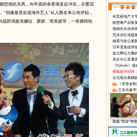
都想借此东风，向年底的各奖项发起冲击，在繁花
茶 余 饭
。“劲爆最受欢迎海外艺人”从入围名单公布伊始，
·
何炅获地产大亨
RA战胜强敌张娜拉、蔡妍、简美妍等，一举摘得桂
·
陈慧琳产后恢复
·
殷桃街头休闲装
·
范冰冰红地毯
·
姚晨与老公素
·
日军竟拿战俘
·
盘点网坛大腕
·
美女办公室遭
·
《Nobody》
·
搜狐娱乐招聘
·
台北电玩展靓丽Sh
·
《变形金刚
·
王岳伦爆李
新版“西游”绝