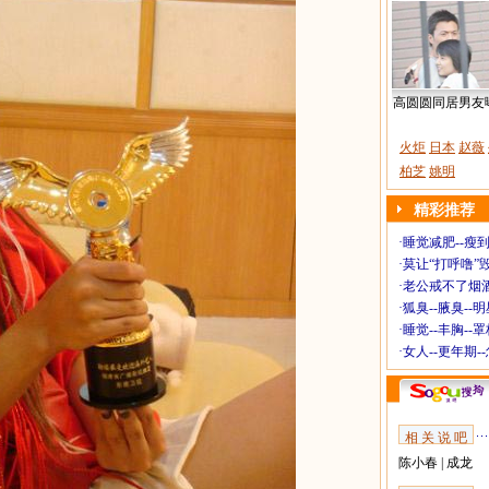
高圆圆同居男友
火炬
日本
赵薇
柏芝
姚明
精彩推荐
·
睡觉减肥--瘦到
·
莫让“打呼噜”
·
老公戒不了烟酒
·
狐臭--腋臭--
·
睡觉--丰胸--
·
女人--更年期-
相 关 说 吧
陈小春
|
成龙