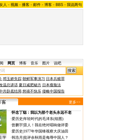
女人
-
视频
-
播客
-
邮件
-
博客
-
BBS
-
我说两句
闻
网页
博客
音乐
图片
说吧
长
邓玉娇失踪
朝鲜军事演习
日本兵赎罪
改温总讲话
夏日减肥秘方
日本瘦脸法
中共卧底结局
慈禧不快乐
侵略中国报告
更多>>
·
怀念丁聪：我以为那个老头永远不老
·
爱历史
|
年轻时代的毛泽东(组图)
·
曾鹏宇
|
雷人！我在绝对唱响做评委
·
爱历史
|
1977年华国锋视察大庆油田
上学
·
韩浩月
|
批评余秋雨是侮辱中国人？