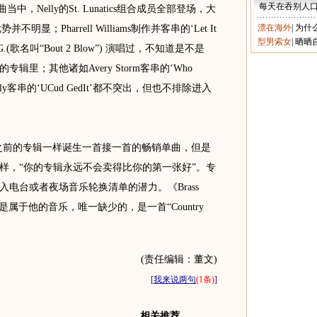
每天在吞别人
’一曲当中，Nelly的St. Lunatics组合成员全部登场，大
漂在海外
|
为什
显；Pharrell Williams制作并客串的‘Let It
型男索女
|
晒晒
.G.(歌名叫“Bout 2 Blow”) 演唱过，不知道是不是
的专辑里；其他诸如Avery Storm客串的‘Who
R. Kelly客串的‘UCud GedIt’都不突出，但也不排除进入
Nelly之前的专辑一样诞生一首接一首的畅销单曲，但是
样，“你的专辑永远不会卖得比你的第一张好”。专
电台或者夜场音乐轮换清单的潜力。《Brass
这也是属于他的音乐，唯一缺少的，是一首“Country
(责任编辑：董文)
[
我来说两句
(1条)
]
相关推荐