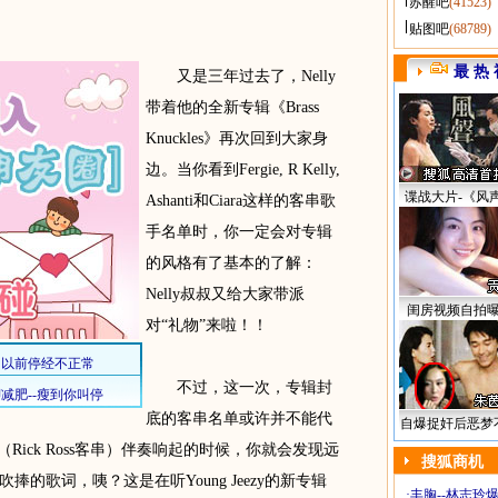
苏醒吧
(41523)
贴图吧
(68789)
最 热 
又是三年过去了，Nelly
带着他的全新专辑《Brass
Knuckles》再次回到大家身
边。当你看到Fergie, R Kelly,
谍战大片-《风
Ashanti和Ciara这样的客串歌
手名单时，你一定会对专辑
的风格有了基本的了解：
Nelly叔叔又给大家带派
闺房视频自拍
对“礼物”来啦！！
不过，这一次，专辑封
底的客串名单或许并不能代
自爆捉奸后恶梦
m”（Rick Ross客串）伴奏响起的时候，你就会发现远
搜狐商机
的歌词，咦？这是在听Young Jeezy的新专辑
·
丰胸--林志玲