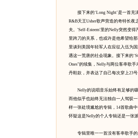
接下来的‘Long Night’是一
R&B天王Usher歌声营造的奇特长夜
夫。'Self-Esteem'里的Nelly
里跨刀的关系，也或许是他希望给那些
里谈到美国年轻军人在应征入伍为国
遇这一荒唐的社会现象。接下来的‘Stepped 
Ones”的续集，Nelly与两位客串歌手J
丹鞋款，并表达了自己每次穿上23
Nelly的说唱音乐始终有足够的
而他似乎也始终无法独自一人驾驭一张完整
样一张处境尴尬的专辑，14首歌曲中
怀疑这是Nelly的个人专辑还是一张
专辑里唯一一首没有客串歌手的‘One A