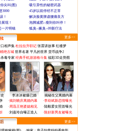
你尖叫(图)
·
吸引异性的秘密武器
3000
·
45岁以前停经不正常
不误！
·
解决脸黄脾虚腰痛良方
美展现！
·
泡脚减肥--瘦到你叫停！
起一片明镜
·
狐臭--腋臭--09新疗法
更多>>
对口相声集
杜拉拉升职记
张震讲故事
红楼梦
-精绝古城
世界名著
平凡的世界
货币战争2
毒杀毒专家
经典手机游游格斗集
福彩3D走势图
情史
李冰冰被爆已婚
揭秘生父离婚内幕
孕
·
揭刘晓庆离婚内幕
·
李幼斌新恋情曝光
婚
·
周迅王艳婆媳相见
·
陆毅爱女照首曝光
折
·
刘嘉玲自曝正造人
·
陈好新男友被曝光
 后
更多>>
喂猕猴桃(图)
·
独家：章子怡带妈妈看电影