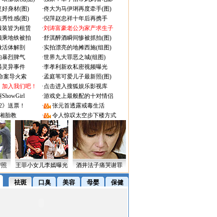
好身材(图)
·
佟大为马伊琍再度牵手(图)
秀性感(图)
·
倪萍赵忠祥十年后再携手
服装皆为租赁
·
刘涛富豪老公为家产求生子
颜乘地铁被拍
·
舒淇醉酒瞬间惨被抓拍(图)
做活体解剖
·
实拍漂亮的地摊西施(组图)
的暴烈脾气
·
世界九大罪恶之城(组图)
遇灵异事件
·
李孝利新欢私密视频曝光
成命案导火索
·
孟庭苇可爱儿子最新照(图)
：加入我们吧！
·
点击进入搜狐娱乐影视库
owGirl
·
游戏史上最般配的十对情侣
2》送票！
·
张元首透露戒毒生活
湘胎教
·
令人惊叹太空步下楼方式
密照
王菲小女儿李嫣曝光
酒井法子痛哭谢罪