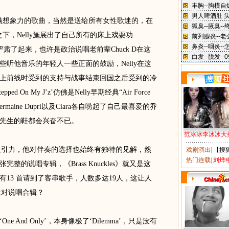
首充满想象力的歌曲，当然是送给所有女性歌迷的，在
之下，Nelly施展出了自己所有的床上戏耍功
突然变得严肃了起来，也许是政治说唱老前辈Chuck D在这
听他音乐的年轻人一些正面的鼓励，Nelly在这
上前线时受到的支持与战事结束回国之后受到的冷
On My J’z’仿佛是Nelly早期经典“Air Force
ermaine Dupri以及Ciara各自唠起了自己最喜爱的乔
号先生的鞋都会兴奋不已。
范冰冰李冰冰大
吸引力，他对伴奏的选择也始终有独特的见解，然
戏剧演出
|
【搜
热门连载
|
刘烨
的说唱专辑，《Brass Knuckles》就又是这
有13 首请到了客串歌手，人数多达19人，这让人
派对说唱合辑？
nd Only’，本身像极了‘Dilemma’，只是没有