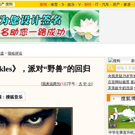
地产
搜狗
新闻
-
体育
-
S
-
娱乐
-
V
-
财经
-
IT
-
汽车
-
房产
-
家居
-
频道
>
嘻哈评论
新
nuckles》，派对“野兽”的回归
央视质疑29岁市
石首网站被黑
篡
[
我来说两句
(1)
] [字号：
大
中
小
]
宋美龄牛奶洗澡
源：搜狐音乐
中学生乘直升机