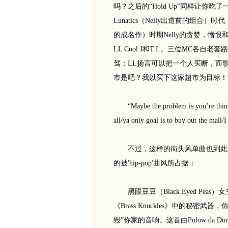
吗？之后的“Hold Up”同样让你吃
Lunatics（Nelly出道前的组合）时代，
的成名作）时期Nelly的贪婪，憎
LL Cool J和T.I.。三位MC各
驾；LL扬言可以把一个人买断，而歌
市是吧？我以买下这家超市为目标！
“Maybe the problem is you’re thinkin
all/ya only goal is to buy out the mall/
不过，这样的街头风单曲也到此为止了，
的被'hip-pop'曲风所占据：
黑眼豆豆（Black Eyed Peas）女主
《Brass Knuckles》中的秘密
毁”你家的音响。这首由Polow da Don