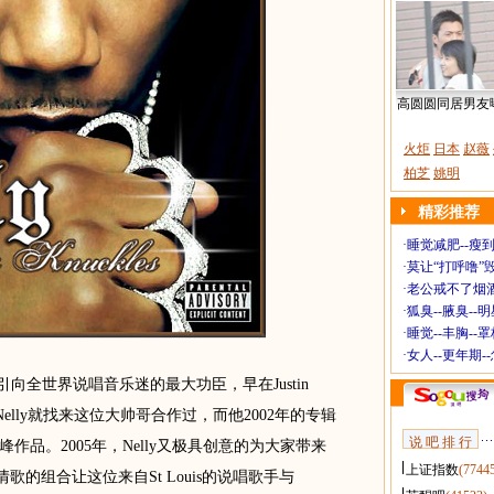
高圆圆同居男友
火炬
日本
赵薇
柏芝
姚明
精彩推荐
·
睡觉减肥--瘦到
·
莫让“打呼噜”
·
老公戒不了烟酒
·
狐臭--腋臭--
·
睡觉--丰胸--
·
女人--更年期-
词汇引向全世界说唱音乐迷的最大功臣，早在Justin
，Nelly就找来这位大帅哥合作过，而他2002年的专辑
说 吧 排 行
的巅峰作品。2005年，Nelly又极具创意的为大家带来
上证指数
(7744
和情歌的组合让这位来自St Louis的说唱歌手与