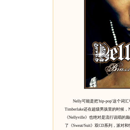
Nelly可能是把'hip-pop'这个
Timberlake还在超级男孩里的时候
《Nellyville》也绝对是流行说唱
了《Sweat/Suit》双CD系列，派对