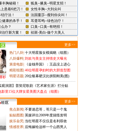
更多>>
热门八卦
|
十大明星脸女模揭晓（组图）
八卦爆料
|
刘欢与美女主持情史大曝光
第壹电影
|
《金钱帝国》：王晶没上进心
精彩组图
|
46位明星孕妇时的大胆造型图
明星话题
|
20位银幕硬汉比拼阳刚美(图)
撞衫
狐观演团】普契尼歌剧《艺术家生涯》打分贴
电影里15位大牌女星美图大盘点（组图）
更多>>
焦点新闻
|
不要迷恋哥，哥只是一个鬼
贴贴图图
|
英媒评出2009年度搞怪发明
娱乐旮旯
|
当红明星不仅仅是名利双收
情感世界
|
后悔嫁给这样一个山西男人