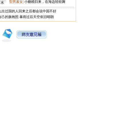
型男索女
|
小糖精归来，在海边轻轻舞
口水
么出过国的人回来之后都会说中国不好
自己的旗袍照
暴雨过后天空依旧晴朗