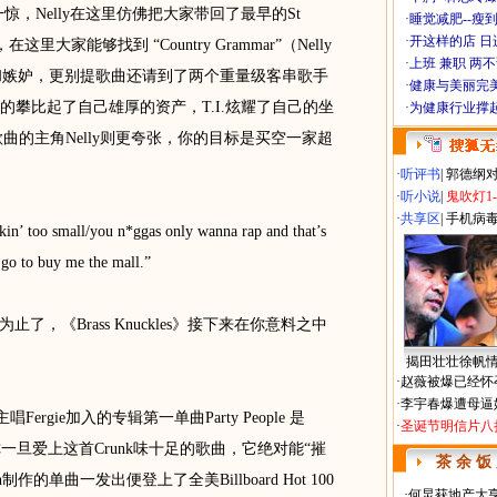
了一惊，Nelly在这里仿佛把大家带回了最早的St
·
睡觉减肥--瘦到
·
开这样的店 日进
在这里大家能够找到 “Country Grammar”（Nelly
·
上班 兼职 两
恨和嫉妒，更别提歌曲还请到了两个重量级客串歌手
·
健康与美丽完
自老套路的攀比起了自己雄厚的资产，T.I.炫耀了自己的坐
·
为健康行业撑
曲的主角Nelly则更夸张，你的目标是买空一家超
·
听评书
|
郭德纲
·
听小说
|
鬼吹灯1
·
共享区
|
手机病
’ too small/you n*ggas only wanna rap and that’s
I go to buy me the mall.”
《Brass Knuckles》接下来在你意料之中
揭田壮壮徐帆
·
赵薇被爆已经怀
·
李宇春爆遭母逼
唱Fergie加入的专辑第一单曲Party People 是
·
圣诞节明信片八
武器，你一旦爱上这首Crunk味十足的歌曲，它绝对能“摧
茶 余 饭
制作的单曲一发出便登上了全美Billboard Hot 100
·
何炅获地产大亨