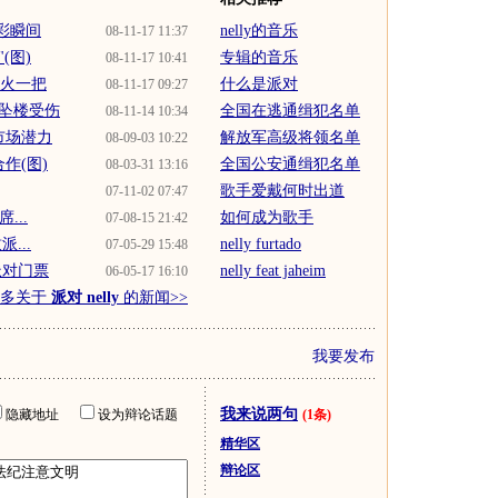
精彩瞬间
nelly的音乐
08-11-17 11:37
(图)
专辑的音乐
08-11-17 10:41
先火一把
什么是派对
08-11-17 09:27
坠楼受伤
全国在逃通缉犯名单
08-11-14 10:34
市场潜力
解放军高级将领名单
08-09-03 10:22
作(图)
全国公安通缉犯名单
08-03-31 13:16
歌手爱戴何时出道
07-11-02 07:47
...
如何成为歌手
07-08-15 21:42
...
nelly furtado
07-05-29 15:48
派对门票
nelly feat jaheim
06-05-17 16:10
更多关于
派对 nelly
的新闻>>
我要发布
我来说两句
隐藏地址
设为辩论话题
(1条)
精华区
辩论区