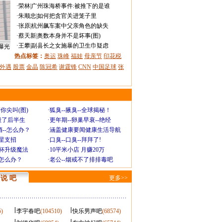
·
荣林
|
广州珠海桥事件:被推下的是谁
·
朱顺忠
|
如何把贪官关进笼子里
·
张原
|
杭州飙车案中父亲角色的缺失
·
蔡天新
|
奥数本身并不是坏事(图)
·
王攀
|
副县长之女施暴的卫生巾疑虑
曝光
热点标签：
奥运
珠峰
福娃
母亲节
印花税
外遇
股票
金晶
陈冠希
谢霆锋
CNN
中国足球
张
你尖叫(图)
·
狐臭--腋臭--全球揭秘！
毁了后半生
·
更年期--卵巢早衰--绝经
--怎么办？
·
涵盖健康要闻健康生活导航
明星支招
·
口臭--口臭--拜拜了!
罩杯升级魔法
·
10平米小店 月赚20万
-怎么办？
·
老公--烟戒不了排排毒吧
说 吧
更多>>
5)
李宇春吧
(104510)
快乐男声吧
(68574)