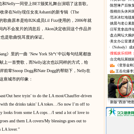
也和Nelly一同登上BET颁奖礼舞台演唱了这首歌。
·
陈慧琳产后恢复
·
殷桃街头休闲装
收录在Nelly现任女友Ashanti的新专辑《The
·
范冰冰红地毯
制作的歌曲原本是给B2K成员Lil Fizz使用的，2006年就
·
姚晨与老公素
时间内不会发片的消息后，Akon决定收回这个作品并
·
日军竟拿战俘
·
盘点网坛大腕
B副歌也是歌曲悦耳度的保证。
·
美女办公室遭
·
《Nobody》
·
搜狐娱乐招聘
 Bang》里的一曲 ‘New York Sh*t’中以每句结尾都放
·
台北电玩展靓丽Sh
家乡献上一首赞歌，而Nelly这次也以同样的方式，给
·
《变形金刚
oop Dogg和Nate Dogg的帮助下，Nelly在
·
王岳伦爆李
对这座城市的印象：
st/Out here tryin’ to do the LA most/Chauffer-driven
新版“西游”绝
 with the drinks takin’ LA tokes…/So now I’m off to
rty looks from some LA cops…/I send a lot of love to
roes and them LA covers/My blessings goes out to
 LA lover.”