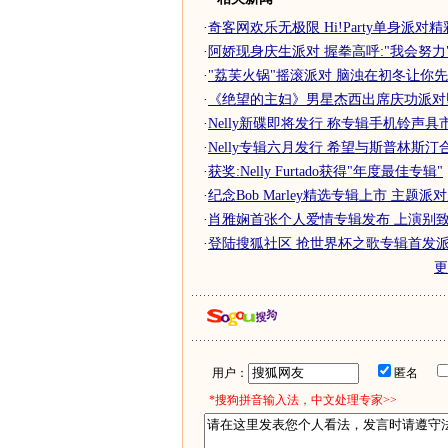
·
奇客网欢乐无极限 Hi!Party单身派对
·
阿娇现身庆生派对 握拳高呼:"我会努力"
·
"荔芙火锅"摇滚派对 脑浊在初冬让你
·
《绝望的主妇》男星杰西出席庆功派对
·
Nelly新碟即将发行 称专辑手机铃声具
·
Nelly专辑六月发行 希望与斯普林斯汀合
·
获奖:Nelly Furtado获得"年度最佳专辑"
·
纪念Bob Marley精选专辑上市 主题派对席
·
肖雅娴首张个人爱情专辑发布 上演别致派
·
登陆搜狐社区 抢世界杯之歌专辑首发
用户：
匿名
*搜狗拼音输入法，中文处理专家>>