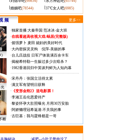
刘德华吧
(69854)
东方神起吧
(65744)
婚姻吧
(78544)
37℃女人吧
(6985)
视 频
更多>>
·
独家首播:大秦帝国
范冰冰-金大班
·
在线看超高收视大戏:
蜗居(完整版)
·
倔强萝卜
麦田
媳妇的美好时代
·
大内密探灵灵狗
倪萍-美丽的事
声》
·
台儿庄战役 日军尸体装满百余卡车
·
揭秘希特勒一生躲过多少次暗杀？
·
1982香港回归中英谈判鲜为人知内幕
·
宋丹丹：张国立活得太累
·
满文军有望明日获释
曝光
·
《变形金刚2》送电影票！
·
李湘王岳伦恩爱待产
·
黎姿怀孕大肚照曝光 月用30万安胎
·
阿娇懒理冠希返港:不关我的事
·
古巨基：我与霆锋都是一哥
不断
爆丰胸秘诀
·
减肥--小肚子赘肉没了