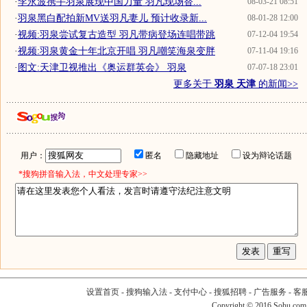
·
李永波携手羽泉展现中国力量 羽凡现场替...
08-03-21 08:51
·
羽泉黑白配拍新MV送羽凡妻儿 预计收录新...
08-01-28 12:00
·
视频:羽泉尝试复古造型 羽凡带病登场连唱带跳
07-12-04 19:54
·
视频:羽泉黄金十年北京开唱 羽凡嘲笑海泉变胖
07-11-04 19:16
·
图文:天津卫视推出《奥运群英会》 羽泉
07-07-18 23:01
更多关于
羽泉 天津
的新闻>>
用户：
匿名
隐藏地址
设为辩论话题
*搜狗拼音输入法，中文处理专家>>
设置首页
-
搜狗输入法
-
支付中心
-
搜狐招聘
-
广告服务
-
客
Copyright
©
2016 Sohu.com