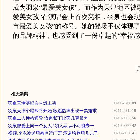
成为羽泉“最爱美女孩”。而作为天津地区被
爱美女孩”在演唱会上首次亮相，羽泉也会现
市最爱美女孩”的称号。她的登场不仅体现
的品牌精神，也感受到了一份卓越的“幸福感
相关新闻
·
羽泉天津演唱会火爆上演
08-11-23 08:09
·
羽泉天津个唱即将开始 歌迷热捧出现一票难求
08-11-20 15:18
·
羽泉二人性格迥异 海泉私下比羽凡更暴力
08-10-09 22:56
·
羽泉曾爱上同一个女人? 羽凡承认不可能专一
08-10-09 22:42
·
视频:李永波送羽泉奥运门票 承诺培养羽凡儿子
08-03-21 20:41