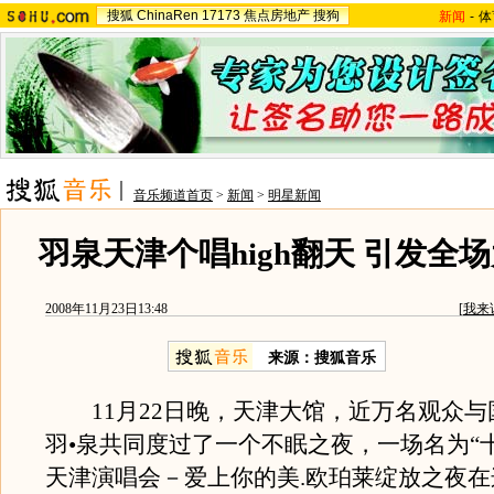
搜狐
ChinaRen
17173
焦点房地产
搜狗
新闻
-
体
音乐频道首页
>
新闻
>
明星新闻
羽泉天津个唱high翻天 引发全场
2008年11月23日13:48
[
我来
来源：搜狐音乐
11月22日晚，天津大馆，近万名观众与
羽•泉共同度过了一个不眠之夜，一场名为“
天津演唱会－爱上你的美.欧珀莱绽放之夜