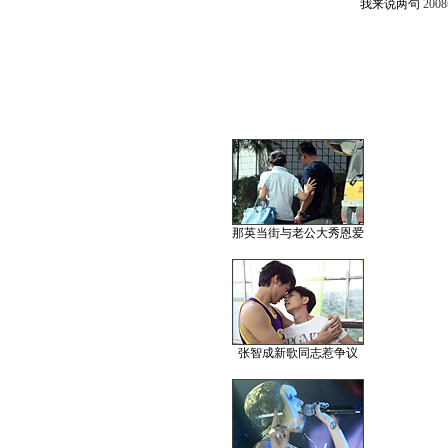
我来说两句
200
那英当街与老公大秀恩爱
张智成新歌同志惹争议