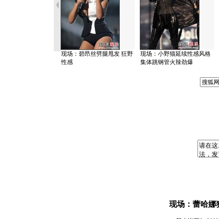
现场：碧昂丝劈腿甩发 狂野
现场：小野猫延续性感风格
性感
集体跳钢管火辣劲爆
现场：蕾哈娜