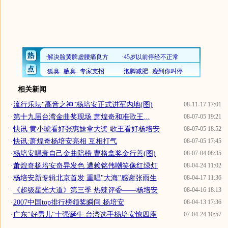
相关新闻
·
流行乐坛"高音之神"杨培安正式进军内地(图)
08-11-17 17:01
·
第十九届台湾金曲奖现场 萧煌奇和准歌王...
08-07-05 19:21
·
快讯:黄小琥看好张惠妹拿大奖 歌王看好杨培安
08-07-05 18:52
·
快讯:萧煌奇杨培安亮相 互相打气
08-07-05 17:45
·
杨培安唱衰自己金曲陪榜 曹格拿奖金行善(图)
08-07-04 08:35
·
萧煌奇杨培安奇异发色 遭赖铭伟嘲笑像红绿灯
08-04-24 11:02
·
杨培安新专辑北京首发 重唱"大海"感谢张雨生
08-04-17 11:36
·
《超级星光大道》第三季 热辣评委——杨培安
08-04-16 18:13
·
2007中国top排行榜领奖瞬间 杨培安
08-04-13 17:36
·
广东"好男儿"十强诞生 台湾选手杨培安惊四座
07-04-24 10:57