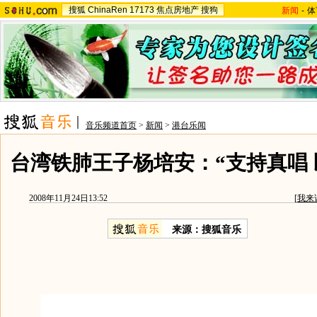
搜狐
ChinaRen
17173
焦点房地产
搜狗
新闻
-
体
音乐频道首页
>
新闻
>
港台乐闻
台湾铁肺王子杨培安：“支持真唱 
2008年11月24日13:52
[
我来
来源：搜狐音乐