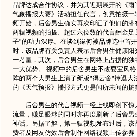
品牌达成合作协议，并为其近期展开的《雨
气象播报大赛》活动担任代言，创意拍摄一
频开始，后舍男生确实再次印证了他们的潜
两辑视频的拍摄、超过六位数的代言酬金足
子"的功力深厚。在谈到缘何被品牌选中首
时，该品牌有关负责人表示后舍男生健康阳
一考量，其次，后舍男生在网络上占据的独
一大优势。 视频中的后舍男生不改耍宝风
阵的两个大男生上演了新版"得云舍"捧逗大
的《天气预报》播报方式更是闻所未闻的搞
后舍男生的代言视频一经上线即创下惊
流量，赚足眼球的同时亦再度刷新了后舍男
神话。另据了解，第一辑视频发布过后，该
费者及网友仿效后舍制作网络视频上传参赛