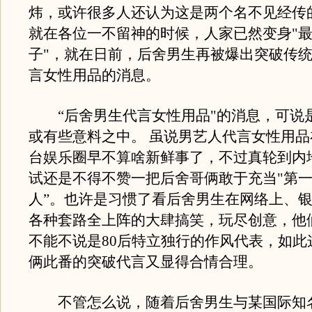
炜，或许很多人还认为这是两个名不见经传
就在各位一不留神的时候，人家已然变身"
子"，就在日前，后舍男生再被爆出突破传
言女性用品的消息。
“后舍男生代言女性用品"的消息，可说
或有些意料之中。 虽说男艺人代言女性用
台娱乐圈早不算啥新鲜事了，不过真轮到内
试还是不得不赞一把后舍哥俩敢于充当"第
人”。也许是习惯了看后舍男生在网络上、银
各种套路全上阵的大肆搞笑，玩尽创意，他
不能不说是80后特立独行的作风代表，如此
俩此番的突破代言又显得合情合理。
不管怎么说，随着后舍男生与某国际知