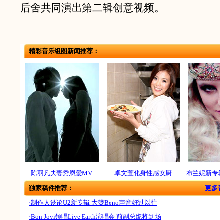
后舍共同演出第二辑创意视频。
精彩音乐组图新闻推荐：
陈羽凡夫妻秀恩爱MV
卓文萱化身性感女厨
布兰妮新专
独家稿件推荐：
更多
·制作人谈论U2新专辑 大赞Bono声音好过以往
·Bon Jovi领唱Live Earth演唱会 前副总统将到场