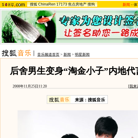
搜狐
ChinaRen
17173
焦点房地产
搜狗
新闻
-
体
音乐频道首页
>
新闻
>
明星新闻
后舍男生变身“淘金小子”内地代
2008年11月25日11:20
[
我来
来源：搜狐音乐