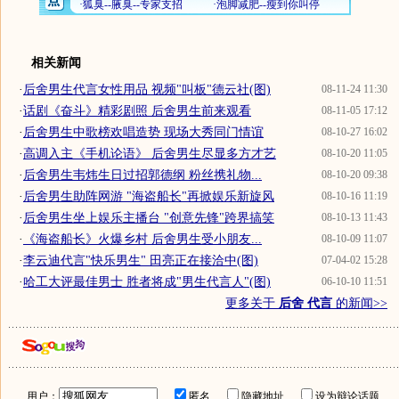
相关新闻
·
后舍男生代言女性用品 视频"叫板"德云社(图)
08-11-24 11:30
·
话剧《奋斗》精彩剧照 后舍男生前来观看
08-11-05 17:12
·
后舍男生中歌榜欢唱造势 现场大秀同门情谊
08-10-27 16:02
·
高调入主《手机论语》 后舍男生尽显多方才艺
08-10-20 11:05
·
后舍男生韦炜生日过招郭德纲 粉丝携礼物...
08-10-20 09:38
·
后舍男生助阵网游 "海盗船长"再掀娱乐新旋风
08-10-16 11:19
·
后舍男生坐上娱乐主播台 "创意先锋"跨界搞笑
08-10-13 11:43
·
《海盗船长》火爆乡村 后舍男生受小朋友...
08-10-09 11:07
·
李云迪代言"快乐男生" 田亮正在接洽中(图)
07-04-02 15:28
·
哈工大评最佳男士 胜者将成"男生代言人"(图)
06-10-10 11:51
更多关于
后舍 代言
的新闻>>
用户：
匿名
隐藏地址
设为辩论话题