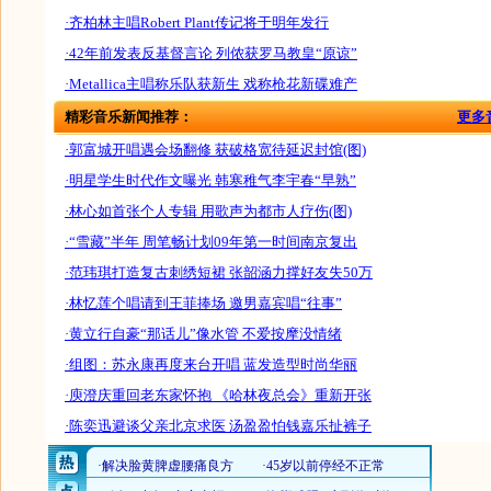
·齐柏林主唱Robert Plant传记将于明年发行
·42年前发表反基督言论 列侬获罗马教皇“原谅”
·Metallica主唱称乐队获新生 戏称枪花新碟难产
精彩音乐新闻推荐：
更多
·郭富城开唱遇会场翻修 获破格宽待延迟封馆(图)
·明星学生时代作文曝光 韩寒稚气李宇春“早熟”
·林心如首张个人专辑 用歌声为都市人疗伤(图)
·“雪藏”半年 周笔畅计划09年第一时间南京复出
·范玮琪打造复古刺绣短裙 张韶涵力撑好友失50万
·林忆莲个唱请到王菲捧场 邀男嘉宾唱“往事”
·黄立行自豪“那话儿”像水管 不爱按摩没情绪
·组图：苏永康再度来台开唱 蓝发造型时尚华丽
·庾澄庆重回老东家怀抱 《哈林夜总会》重新开张
·陈奕迅避谈父亲北京求医 汤盈盈怕钱嘉乐扯裤子