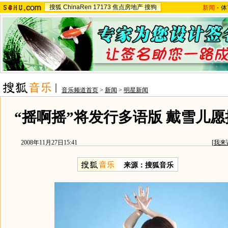
搜狐
ChinaRen
17173
焦点房地产
搜狗
新闻
-
体
音乐频道首页
>
新闻
>
明星新闻
“摇啊摇”将发行多语版 戴雪儿
2008年11月27日15:41
[
我来
来源：搜狐音乐