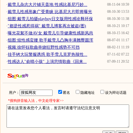
·
戴雪儿杂志大片铺天盖地 性感比基尼巧妙...
08-11-04 10:59
·
戴雪儿性感形象广受青睐 比基尼大片即将曝光
08-10-30 13:53
·
组图:戴雪儿拍摄playboy日文版用性感诠释环保
08-10-30 11:38
·
"都是性感惹得祸" 戴雪儿博客再次被盗(图)
08-10-21 10:17
·
曝光花絮不做AV女 戴雪儿引导健康性感新风尚
08-10-15 16:42
·
组图:炫性感蛮腰 歌手戴雪儿凸胸丰满翘臀圆浑
08-07-01 11:17
·
视频:徐怀钰歌曲串烧狂野性感势不可挡
08-02-11 11:19
·
挂手铐大玩警服诱惑 歌手雪儿克罗热辣性...
07-11-02 07:22
·
性感达人"俞晴小孩" 上演悲情歌曲《回来...
07-09-11 20:52
用户：
匿名
隐藏地址
设为辩论话题
*搜狗拼音输入法，中文处理专家>>