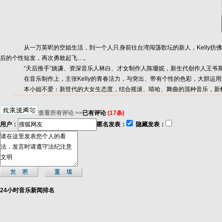
从一万英呎的空姐生活，到一个人只身前往台湾闯荡歌坛的新人，Kelly彷佛为
后的个性短发，再次勇敢起飞…。
“天后推手”姚谦、资深音乐人林白、才女制作人陈珊妮，新生代创作人王爷
在音乐制作上，主张Kelly的青春活力，与突出、带有个性的色彩，大胆运用新的音
本小姐不爱：新世代的大女生态度，结合摇滚、嘻哈、舞曲的混种音乐，新鲜中
查看所有评论 >>
已有评论
(17条)
用户：
匿名发表：
隐藏发表：
24小时音乐新闻排名