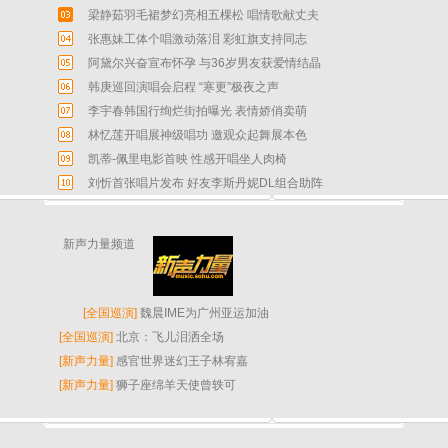
梁静茹羽毛裙梦幻亮相五棵松 唱情歌献丈夫
张惠妹工体个唱激动落泪 彩虹旗支持同志
阿黛尔兴奋宣布怀孕 与36岁男友获爱情结晶
韩庚巡回演唱会启程 “寒更”极夜之声
李宇春韩国行绚烂街拍曝光 表情娇俏卖萌
林忆莲开唱展神级唱功 邀观众起舞展本色
凯蒂-佩里电影首映 性感开唱坐人肉椅
刘忻首张唱片发布 好友李斯丹妮DL组合助阵
新声力量频道
[
全国巡演
]
魏晨IME为广州亚运加油
[
全国巡演
]
北京：飞儿泪洒全场
[
新声力量
]
感官世界迷幻王子林宥嘉
[
新声力量
]
狮子座绵羊天使曾轶可