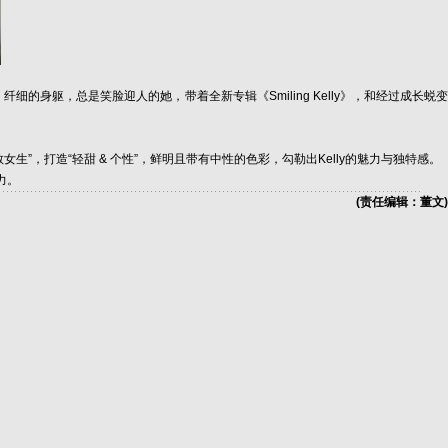
身躯，总是笑脸迎人的她，带着全新专辑《Smiling Kelly》，和经过成长蜕变
生”，打造“轻甜 & 个性”，鲜明且带有中性的色彩，勾勒出Kelly的魅力与独特感。
力。
(责任编辑：董文)