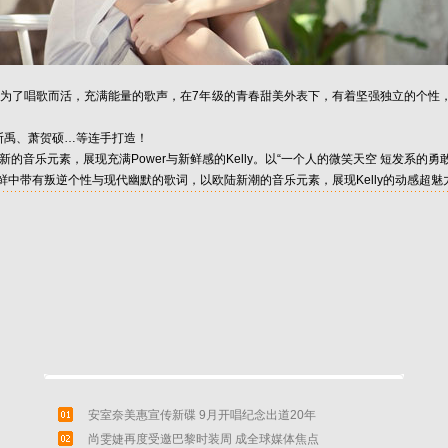
了唱歌而活，充满能量的歌声，在7年级的青春甜美外表下，有着坚强独立的个性，纤细的
斯禹、萧贺硕…等连手打造！
乐元素，展现充满Power与新鲜感的Kelly。以“一个人的微笑天空 短发系的勇敢女
带有叛逆个性与现代幽默的歌词，以欧陆新潮的音乐元素，展现Kelly的动感超魅
安室奈美惠宣传新碟 9月开唱纪念出道20年
尚雯婕再度受邀巴黎时装周 成全球媒体焦点