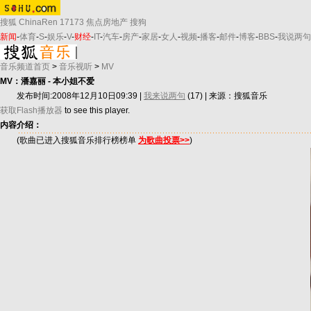
搜狐
ChinaRen
17173
焦点房地产
搜狗
新闻
-
体育
-
S
-
娱乐
-
V
-
财经
-
IT
-
汽车
-
房产
-
家居
-
女人
-
视频
-
播客
-
邮件
-
博客
-
BBS
-
我说两句
音乐频道首页
>
音乐视听
>
MV
MV：潘嘉丽 - 本小姐不爱
发布时间:2008年12月10日09:39 |
我来说两句
(17)
| 来源：搜狐音乐
获取Flash播放器
to see this player.
内容介绍：
(歌曲已进入搜狐音乐排行榜榜单
为歌曲投票>>
)