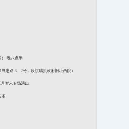
四） 晚八点半
忠路 3—2号，段祺瑞执政府旧址西院）
月岁末专场演出
马条