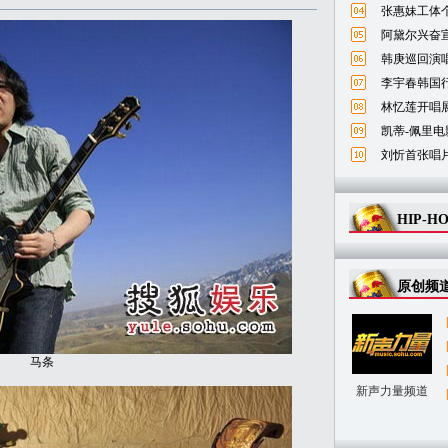
张惠妹工体
阿黛尔兴奋宣
韩庚巡回演唱
李宇春韩国
林忆莲开唱
凯蒂-佩里电
刘忻首张唱
HIP-H
原创频
马条
新声力量频道