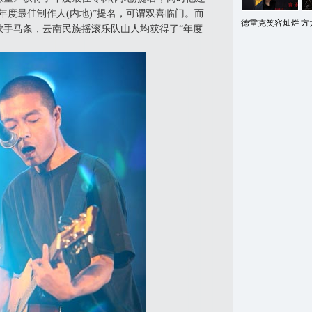
年度最佳制作人(内地)”提名，可谓双喜临门。而
德雷克笑容灿烂
方
歌手马条，云南民族摇滚乐队山人均获得了“年度