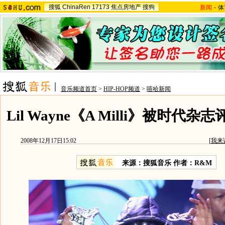
搜狐
ChinaRen
17173
焦点房地产
搜狗
新闻
-
体
音乐频道首页
>
HIP-HOP频道
>
嘻哈新闻
Lil Wayne《A Milli》被时代
2008年12月17日15:02
[
我来
来源：搜狐音乐 作者：R&M