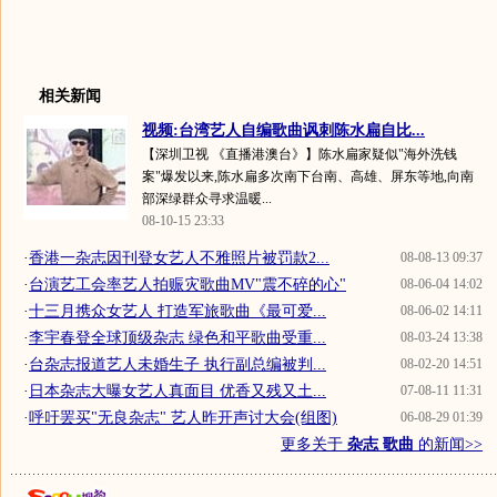
相关新闻
视频:台湾艺人自编歌曲讽刺陈水扁自比...
【深圳卫视 《直播港澳台》】陈水扁家疑似"海外洗钱
案"爆发以来,陈水扁多次南下台南、高雄、屏东等地,向南
部深绿群众寻求温暖...
08-10-15 23:33
·
香港一杂志因刊登女艺人不雅照片被罚款2...
08-08-13 09:37
·
台演艺工会率艺人拍赈灾歌曲MV"震不碎的心"
08-06-04 14:02
·
十三月携众女艺人 打造军旅歌曲《最可爱...
08-06-02 14:11
·
李宇春登全球顶级杂志 绿色和平歌曲受重...
08-03-24 13:38
·
台杂志报道艺人未婚生子 执行副总编被判...
08-02-20 14:51
·
日本杂志大曝女艺人真面目 优香又残又土...
07-08-11 11:31
·
呼吁罢买"无良杂志" 艺人昨开声讨大会(组图)
06-08-29 01:39
更多关于
杂志 歌曲
的新闻>>