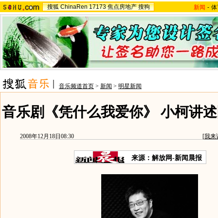
搜狐
ChinaRen
17173
焦点房地产
搜狗
新闻
-
体
音乐频道首页
>
新闻
>
明星新闻
音乐剧《凭什么我爱你》 小柯讲述
2008年12月18日08:30
[
我来
来源：解放网-新闻晨报