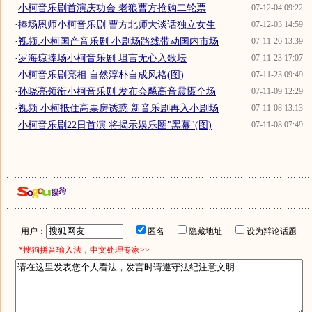
·
小柯音乐剧首演庆功会 老狼曹方抢购二轮票
07-12-04 09:22
·
捧场恩师小柯音乐剧 曹方北师大谈话独立女生
07-12-03 14:59
·
视频:小柯国产音乐剧 小剧场路线带动国内市场
07-11-26 13:39
·
罗海琼捧场小柯音乐剧 坦言无心入歌坛
07-11-23 17:07
·
小柯音乐剧亮相 自然淳朴自成风格(图)
07-11-23 09:49
·
孙晓亮领衔小柯音乐剧 发布会飚高音震慑全场
07-11-09 12:29
·
视频:小柯抵住高票房诱惑 新音乐剧再入小剧场
07-11-08 13:13
·
小柯音乐剧22日首演 将揭示娱乐圈"黑幕"(图)
07-11-08 07:49
用户：
匿名
隐藏地址
设为辩论话题
*搜狗拼音输入法，中文处理专家>>