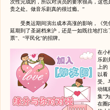
次性完成的，所以对演员的要求很高，这也
贵之处。做音乐剧真的很过瘾。”
受奥运期间演出成本高涨的影响，《凭
延期到了圣诞档来沪，还是一如既往地打出
票”、“平民化”的招牌。
在小
乐剧
上的
以看
受。
动辄
集”
在圈