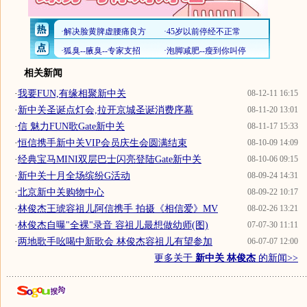
相关新闻
·
我要FUN,有缘相聚新中关
08-12-11 16:15
·
新中关圣诞点灯会,拉开京城圣诞消费序幕
08-11-20 13:01
·
信 魅力FUN歌Gate新中关
08-11-17 15:33
·
恒信携手新中关VIP会员庆生会圆满结束
08-10-09 14:09
·
经典宝马MINI双层巴士闪亮登陆Gate新中关
08-10-06 09:15
·
新中关十月全场缤纷G活动
08-09-24 14:31
·
北京新中关购物中心
08-09-22 10:17
·
林俊杰王琥容祖儿阿信携手 拍摄《相信爱》MV
08-02-26 13:21
·
林俊杰自曝"全裸"录音 容祖儿最想做幼师(图)
07-07-30 11:11
·
两地歌手吆喝中新歌会 林俊杰容祖儿有望参加
06-07-07 12:00
更多关于
新中关 林俊杰
的新闻>>