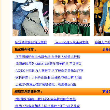
杨丞琳附身贴背压舞群
Freeze化身火辣圣诞女郎
容祖儿个
独家稿件推荐：
更多
·痞子阿姆明年推出新专辑 自传挤入销量排行榜
·德国老牌乐队KREATOR新作明年问世 三版齐发
·AC/DC主唱致力儿童医疗 名字被命名音乐治疗室
·家长评选十大另类催眠曲 绿洲枪花榜上有名(图)
·迈克尔-杰克逊佐罗装扮被批：相差甚远(图)
精彩音乐新闻推荐：
更多
·“纵贯线”自称：我们是不同年龄段的亡命徒
·组图：张敬轩胡杏儿同台飚歌 “母子”相见甚欢