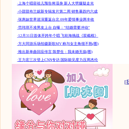
·上海个唱容祖儿预告将湿身 新人大劈腿疑走光
·小甜甜布兰妮新专辑发片第二周 销售暴跌约六成
·张惠妹世界巡演重返台北 09年爱情事业两丰收
·范玮琪不准男友上台 自曝：“结婚需要冲动”
·12月31日首体开跨年个唱 飞轮海挑战《双截棍》
·方大同游乐场拍摄新歌MV 称与女主角很不熟(图)
·推出新单曲回应传言 陈楚生：我未婚无孩(图)
·王力宏三次登上CNN专访 国际能见度力压周杰伦
[