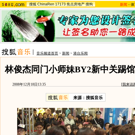
搜狐
ChinaRen
17173
焦点房地产
搜狗
新闻
-
体
音乐频道首页
>
新闻
>
港台乐闻
林俊杰同门小师妹BY2新中关踢馆
2008年12月18日13:35
[
我来说
来源：搜狐音乐