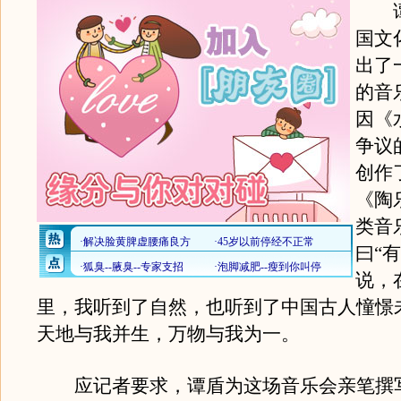
谭
国文
出了
的音
因《
争议
创作
《陶
类音
曰“
说，
里，我听到了自然，也听到了中国古人憧憬
天地与我并生，万物与我为一。
应记者要求，谭盾为这场音乐会亲笔撰