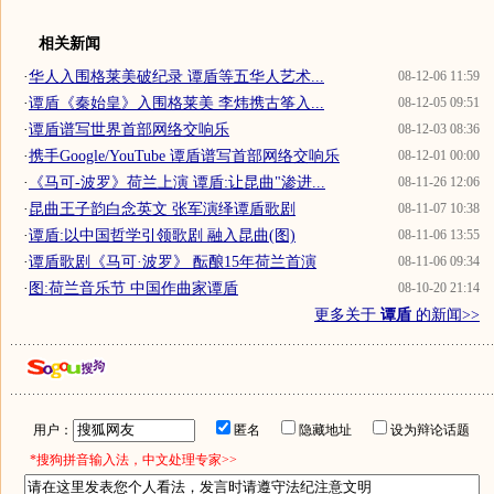
相关新闻
·
华人入围格莱美破纪录 谭盾等五华人艺术...
08-12-06 11:59
·
谭盾《秦始皇》入围格莱美 李炜携古筝入...
08-12-05 09:51
·
谭盾谱写世界首部网络交响乐
08-12-03 08:36
·
携手Google/YouTube 谭盾谱写首部网络交响乐
08-12-01 00:00
·
《马可-波罗》荷兰上演 谭盾:让昆曲"渗进...
08-11-26 12:06
·
昆曲王子韵白念英文 张军演绎谭盾歌剧
08-11-07 10:38
·
谭盾:以中国哲学引领歌剧 融入昆曲(图)
08-11-06 13:55
·
谭盾歌剧《马可·波罗》 酝酿15年荷兰首演
08-11-06 09:34
·
图:荷兰音乐节 中国作曲家谭盾
08-10-20 21:14
更多关于
谭盾
的新闻>>
用户：
匿名
隐藏地址
设为辩论话题
*搜狗拼音输入法，中文处理专家>>