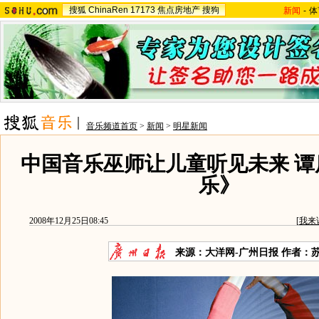
搜狐
ChinaRen
17173
焦点房地产
搜狗
新闻
-
体
音乐频道首页
>
新闻
>
明星新闻
中国音乐巫师让儿童听见未来 谭
乐》
2008年12月25日08:45
[
我来
来源：大洋网-广州日报 作者：